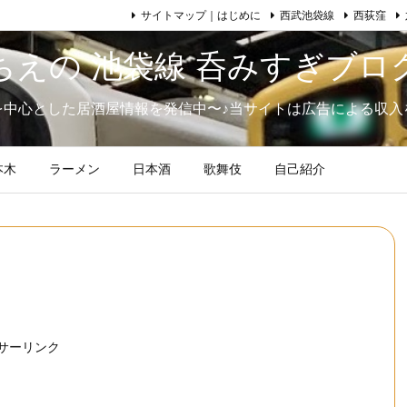
サイトマップ｜はじめに
西武池袋線
西荻窪
ちえの 池袋線 呑みすぎブロ
を中心とした居酒屋情報を発信中〜♪当サイトは広告による収入
本木
ラーメン
日本酒
歌舞伎
自己紹介
サーリンク