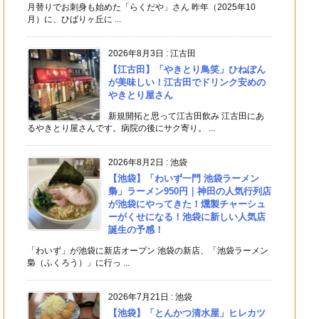
月替りでお刺身も始めた「らくだや」さん 昨年（2025年10
月）に、ひばりヶ丘に ...
2026年8月3日
:
江古田
【江古田】「やきとり鳥笑」ひねぽん
が美味しい！江古田でドリンク安めの
やきとり屋さん
新規開拓と思って江古田飲み 江古田にあ
るやきとり屋さんです。病院の後にサク寄り。 ...
2026年8月2日
:
池袋
【池袋】「わいず一門 池袋ラーメン
梟」ラーメン950円｜神田の人気行列店
が池袋にやってきた！燻製チャーシュ
ーがくせになる！池袋に新しい人気店
誕生の予感！
「わいず」が池袋に新店オープン 池袋の新店、「池袋ラーメン
梟（ふくろう）」に行っ ...
2026年7月21日
:
池袋
【池袋】「とんかつ清水屋」ヒレカツ