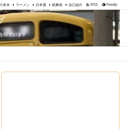

Feedly
RSS
六本木
ラーメン
日本酒
歌舞伎
自己紹介
グ
を得ています