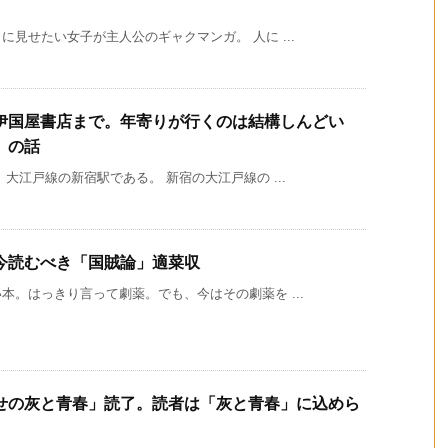
見せたい女子が主人公のギャクマンガ。 人に ...
伊国屋書店まで。年寄りが行くのは結構しんどい
」の話
大江戸線の新宿駅である。 新宿の大江戸線の ...
今読むべき「国賊論」適菜収
。はっきり言って劇薬。でも、今はその劇薬を ...
せの灰と青春」読了。読者は「灰と青春」に込めら