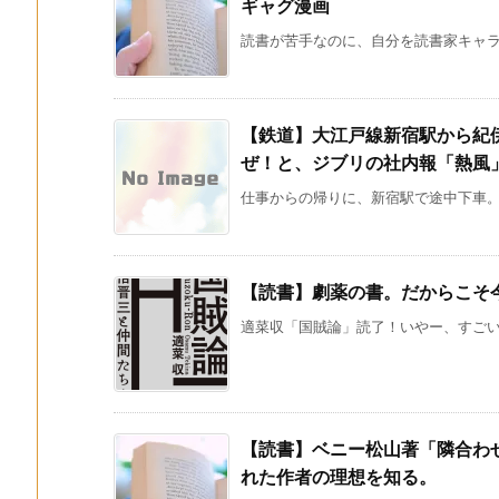
ギャグ漫画
読書が苦手なのに、自分を読書家キャラに
【鉄道】大江戸線新宿駅から紀
ぜ！と、ジブリの社内報「熱風
仕事からの帰りに、新宿駅で途中下車。 
【読書】劇薬の書。だからこそ
適菜収「国賊論」読了！いやー、すごい本
【読書】ベニー松山著「隣合わ
れた作者の理想を知る。