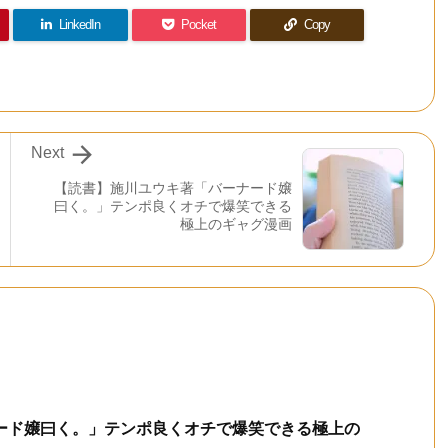
LinkedIn
Pocket
Copy

Next
【読書】施川ユウキ著「バーナード嬢
曰く。」テンポ良くオチで爆笑できる
極上のギャグ漫画
ード嬢曰く。」テンポ良くオチで爆笑できる極上の