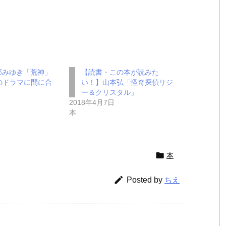
部みゆき「荒神」
【読書・この本が読みた
のドラマに間に合
い！】山本弘「怪奇探偵リジ
ー＆クリスタル」
2018年4月7日
本

本

Posted by
ちえ