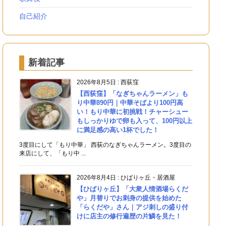
自己紹介
新着記事
2026年8月5日
:
西荻窪
【西荻窪】「なぎちゃんラーメン」も
り中華890円｜中華そばより100円高
い！もり中華に初挑戦！チャーシュー
もしっかりゆで卵も入って、100円以上
に満足感の高い1杯でした！
3度目にして「もり中華」 西荻のなぎちゃんラーメン。3度目の
来店にして、「もり中 ...
2026年8月4日
:
ひばりヶ丘・居酒屋
【ひばりヶ丘】「大衆人情酒場らくだ
や」月替りでお刺身の提供を始めた
「らくだや」さん｜アジ刺しの盛り付
けに店主の修行遍歴の片鱗を見た！