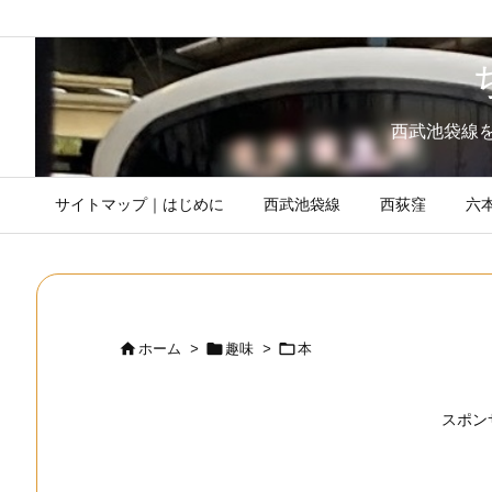
西武池袋線
サイトマップ｜はじめに
西武池袋線
西荻窪
六



ホーム
>
趣味
>
本
スポン