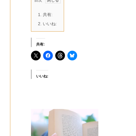
目次
1.
共有:
2.
いいね:
共有:
いいね: