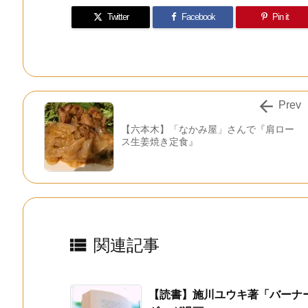
Twitter
Facebook
Pin it

Prev
【六本木】「なかみ屋」さんで『肩ロー
ス生姜焼き定食』

関連記事
【読書】施川ユウキ著「バーナ