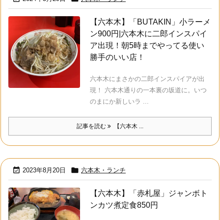
【六本木】「BUTAKIN」小ラーメ
ン900円|六本木に二郎インスパイ
ア出現！朝5時までやってる使い
勝手のいい店！
六本木にまさかの二郎インスパイアが出
現！ 六本木通りの一本裏の坂道に。いつ
のまにか新しいラ ...
記事を読む
【六本木 ...


2023年8月20日
六本木・ランチ
【六本木】「赤札屋」ジャンボト
ンカツ煮定食850円