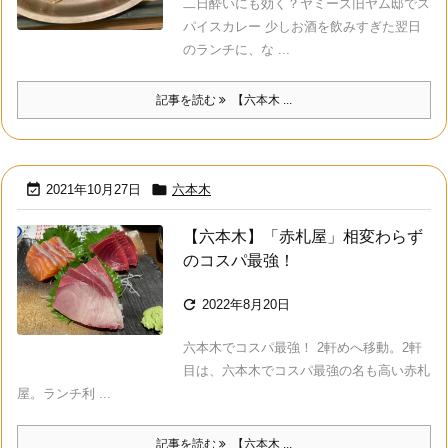
二日酔いにも効く？ヤミーズ旧ヤム邸でス
パイスカレー 少しお酒を飲みすぎた翌日
のランチに、な ...
記事を読む
【六本木 ...


2021年10月27日
六本木
【六本木】「赤札屋」相変わらず
のコスパ最強！

2022年8月20日
六本木でコスパ最強！ 2軒めへ移動。2軒
目は、六本木でコスパ最強の名も高い赤札
屋。ランチ利 ...
記事を読む
【六本木 ...