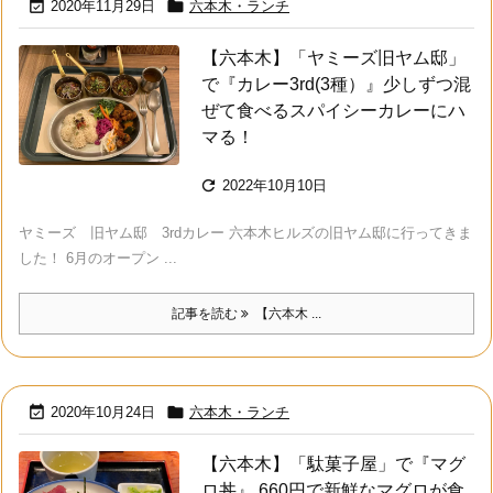


2020年11月29日
六本木・ランチ
【六本木】「ヤミーズ旧ヤム邸」
で『カレー3rd(3種）』少しずつ混
ぜて食べるスパイシーカレーにハ
マる！

2022年10月10日
ヤミーズ 旧ヤム邸 3rdカレー 六本木ヒルズの旧ヤム邸に行ってきま
した！ 6月のオープン ...
記事を読む
【六本木 ...


2020年10月24日
六本木・ランチ
【六本木】「駄菓子屋」で『マグ
ロ丼』 660円で新鮮なマグロが食