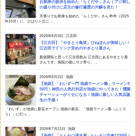
お刺身の提供を始めた「らくだや」さん｜アジ刺し
の盛り付けに店主の修行遍歴の片鱗を見た！
月替りでお刺身も始めた「らくだや」さん 昨年（2025
年10月）に、ひばりヶ丘に ...
2026年8月3日
:
江古田
【江古田】「やきとり鳥笑」ひねぽんが美味しい！
江古田でドリンク安めのやきとり屋さん
新規開拓と思って江古田飲み 江古田にあるやきとり屋
さんです。病院の後にサク寄り。 ...
2026年8月2日
:
池袋
【池袋】「わいず一門 池袋ラーメン梟」ラーメン9
50円｜神田の人気行列店が池袋にやってきた！燻製
チャーシューがくせになる！池袋に新しい人気店誕
生の予感！
「わいず」が池袋に新店オープン 池袋の新店、「池袋ラーメン梟（ふくろ
う）」に行っ ...
2026年7月21日
:
池袋
【池袋】「とんかつ清水屋」ヒレカツ定食1230円｜