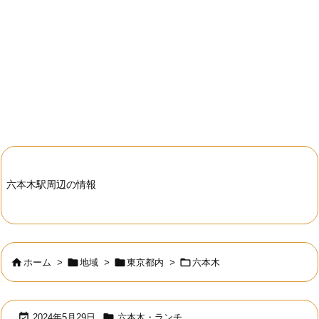
六本木駅周辺の情報




ホーム
>
地域
>
東京都内
>
六本木


2024年5月29日
六本木・ランチ