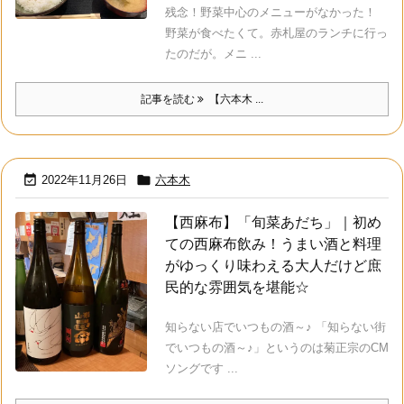
残念！野菜中心のメニューがなかった！
野菜が食べたくて。赤札屋のランチに行っ
たのだが。メニ ...
記事を読む
【六本木 ...


2022年11月26日
六本木
【西麻布】「旬菜あだち」｜初め
ての西麻布飲み！うまい酒と料理
がゆっくり味わえる大人だけど庶
民的な雰囲気を堪能☆
知らない店でいつもの酒～♪ 「知らない街
でいつもの酒～♪」というのは菊正宗のCM
ソングです ...