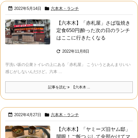


2022年5月14日
六本木・ランチ
【六本木】「赤札屋」さば塩焼き
定食650円|酔った次の日のランチ
はここに行きたくなる

2022年11月8日
芋洗い坂の公衆トイレの上にある「赤札屋」 こういうとあんまりいい
感じがしないんだけど。六本 ...
記事を読む
【六本木 ...


2022年4月27日
六本木・ランチ
【六本木】「ヤミーズ旧ヤム邸」
開眼！ご飯つぶして全部かけてマ