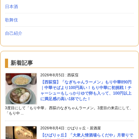
日本酒
歌舞伎
自己紹介
新着記事
2026年8月5日
:
西荻窪
【西荻窪】「なぎちゃんラーメン」もり中華890円
｜中華そばより100円高い！もり中華に初挑戦！チ
ャーシューもしっかりゆで卵も入って、100円以上
に満足感の高い1杯でした！
3度目にして「もり中華」 西荻のなぎちゃんラーメン。3度目の来店にして、
「もり中 ...
2026年8月4日
:
ひばりヶ丘・居酒屋
【ひばりヶ丘】「大衆人情酒場らくだや」月替りで