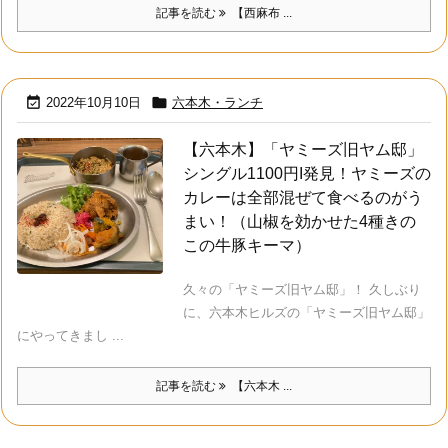
記事を読む
【西麻布 ...


2022年10月10日
六本木・ランチ
【六本木】「ヤミーズ旧ヤム邸」
シングル1100円I発見！ヤミーズの
カレーは全部混ぜて食べるのがう
まい！（山椒を効かせた4種きの
この牛豚キーマ）
久々の「ヤミーズ旧ヤム邸」！ 久しぶり
に、六本木ヒルズの「ヤミーズ旧ヤム邸」
にやってきまし ...
記事を読む
【六本木 ...