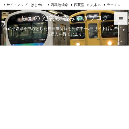
サイトマップ｜はじめに
西武池袋線
西荻窪
六本木
ラーメン

Feedly
RSS
日本酒
歌舞伎
自己紹介
ちえの 池袋線 呑みすぎブログ

西武池袋線を中心とした居酒屋情報を発信中〜♪当サイトは広告によ

る収入を得ています
メニュ

サイド

前へ

次へ

検索