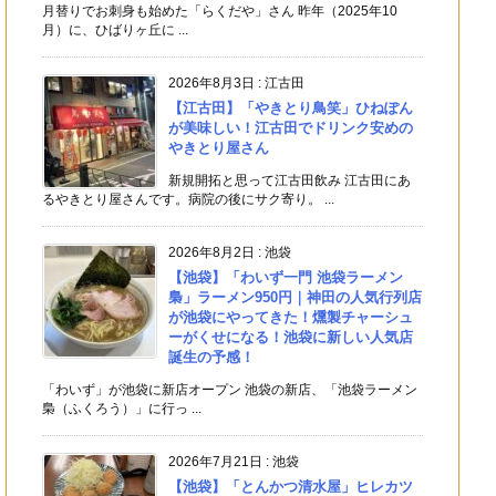
月替りでお刺身も始めた「らくだや」さん 昨年（2025年10
月）に、ひばりヶ丘に ...
2026年8月3日
:
江古田
【江古田】「やきとり鳥笑」ひねぽん
が美味しい！江古田でドリンク安めの
やきとり屋さん
新規開拓と思って江古田飲み 江古田にあ
るやきとり屋さんです。病院の後にサク寄り。 ...
2026年8月2日
:
池袋
【池袋】「わいず一門 池袋ラーメン
梟」ラーメン950円｜神田の人気行列店
が池袋にやってきた！燻製チャーシュ
ーがくせになる！池袋に新しい人気店
誕生の予感！
「わいず」が池袋に新店オープン 池袋の新店、「池袋ラーメン
梟（ふくろう）」に行っ ...
2026年7月21日
:
池袋
【池袋】「とんかつ清水屋」ヒレカツ