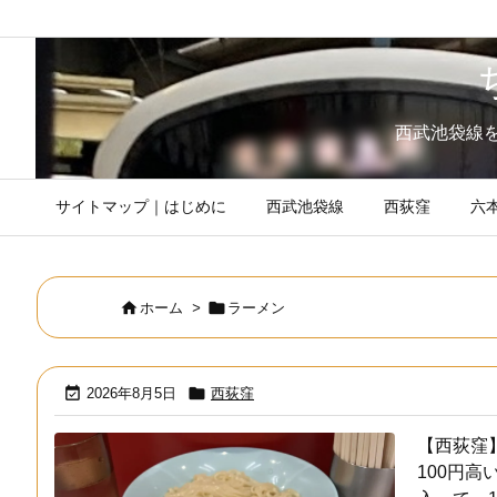
西武池袋線
サイトマップ｜はじめに
西武池袋線
西荻窪
六


ホーム
>
ラーメン


2026年8月5日
西荻窪
【西荻窪
100円