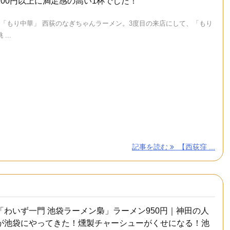
100円以上に満足感の高い1杯でした！
て「もり中華」 西荻のなぎちゃんラーメン。3度目の来店にして、「もり
...
記事を読む
【西荻窪 ...
「わいず一門 池袋ラーメン梟」ラーメン950円｜神田の人
が池袋にやってきた！燻製チャーシューがくせになる！池