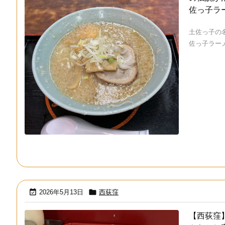
佐っ子ラ
土佐っ子の
佐っ子ラーメ 


2026年5月13日
西荻窪
【西荻窪