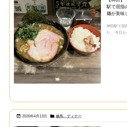
駅で屈指
麺が美味
神田駅で屈
た。 今日も今


2026年4月13日
練馬・ディナー