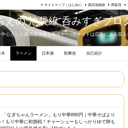
サイトマップ｜はじめに
西武池袋線
西荻窪
ちえの 池袋線 呑みすぎブロ
を中心とした居酒屋情報を発信中〜♪当サイトは広告による収入
本木
ラーメン
日本酒
歌舞伎
自己紹介
】「なぎちゃんラーメン」もり中華890円｜中華そばより
高い！もり中華に初挑戦！チャーシューもしっかりゆで卵も