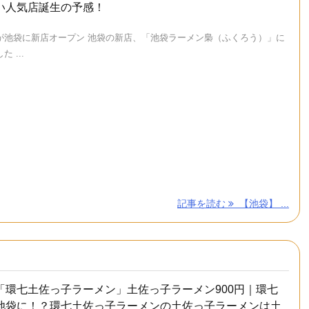
い人気店誕生の予感！
が池袋に新店オープン 池袋の新店、「池袋ラーメン梟（ふくろう）」に
 ...
記事を読む
【池袋】 ...
「環七土佐っ子ラーメン」土佐っ子ラーメン900円｜環七
池袋に！？環七土佐っ子ラーメンの土佐っ子ラーメンは土