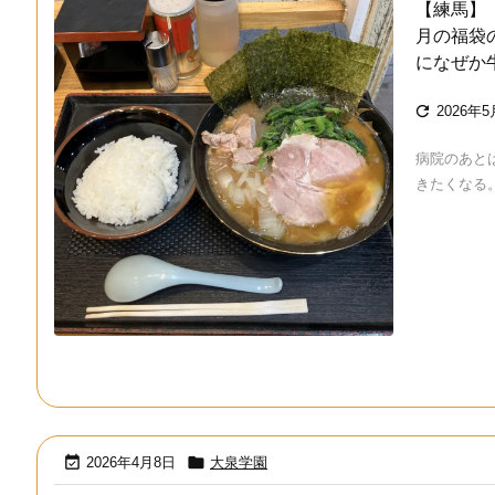
【練馬】
月の福袋
になぜか

2026年
病院のあと
きたくなる。 


2026年4月8日
大泉学園