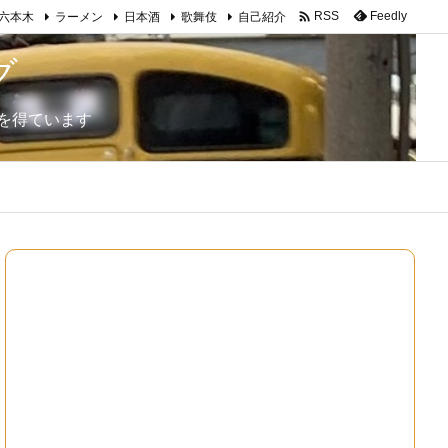

Feedly
RSS
六本木
ラーメン
日本酒
歌舞伎
自己紹介
グ
を得ています