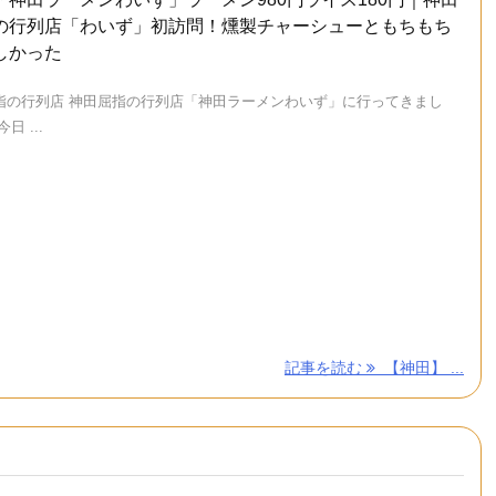
の行列店「わいず」初訪問！燻製チャーシューともちもち
しかった
指の行列店 神田屈指の行列店「神田ラーメンわいず」に行ってきまし
日 ...
記事を読む
【神田】 ...