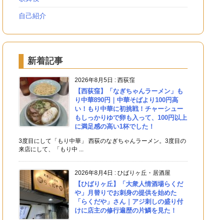
自己紹介
新着記事
2026年8月5日
:
西荻窪
【西荻窪】「なぎちゃんラーメン」も
り中華890円｜中華そばより100円高
い！もり中華に初挑戦！チャーシュー
もしっかりゆで卵も入って、100円以上
に満足感の高い1杯でした！
3度目にして「もり中華」 西荻のなぎちゃんラーメン。3度目の
来店にして、「もり中 ...
2026年8月4日
:
ひばりヶ丘・居酒屋
【ひばりヶ丘】「大衆人情酒場らくだ
や」月替りでお刺身の提供を始めた
「らくだや」さん｜アジ刺しの盛り付
けに店主の修行遍歴の片鱗を見た！