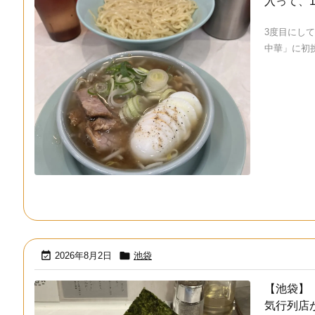
入って、
3度目にし
中華」に初挑 


2026年8月2日
池袋
【池袋】
気行列店