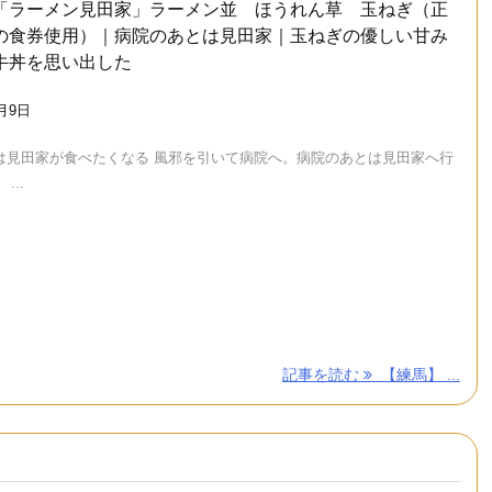
「ラーメン見田家」ラーメン並 ほうれん草 玉ねぎ（正
の食券使用）｜病院のあとは見田家｜玉ねぎの優しい甘み
牛丼を思い出した
5月9日
は見田家が食べたくなる 風邪を引いて病院へ。病院のあとは見田家へ行
...
記事を読む
【練馬】 ...