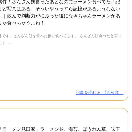
案件！さんざん餅食ったあとなのにラーメン食べてた！記
けど写真はある！そういやうっすら記憶があるようなない
…｜飲んで判断力がにぶった後になぎちゃんラーメンがあ
りゃ食べちゃうよね！
件です。さんざん餅を食べた後に食べてます。 さんざん餅食べたと言っ
 ...
記事を読む
【西荻窪 ...
「ラーメン見田家」ラーメン並、海苔、ほうれん草、味玉