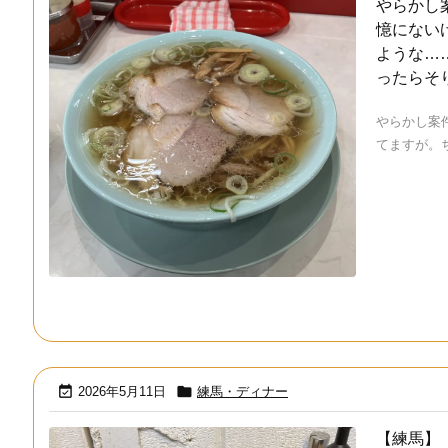
やらかし
憶にない
ような…
ったらそ
やらかし案
てますが。ちょ


2026年5月11日
練馬・ディナー
【練馬】