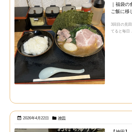
｜福袋の
ご飯に移
3回目の見
てると毎日 .


2026年4月22日
神田
【神田】