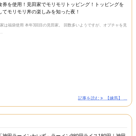
食券を使用！見田家でモリモリトッピング！トッピングを
してモリモリ丼の楽しみを知った夜！
田家は福袋使用 本年3回目の見田家。 回数多いようですが、オプチャを見
..
記事を読む
【練馬】 ...
「神田ラーメンわいず」ラーメン980円ライス180円｜神田