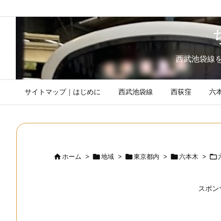
西武池袋線
サイトマップ｜はじめに
西武池袋線
西荻窪
六





ホーム
>
地域
>
東京都内
>
六本木
>
スポン