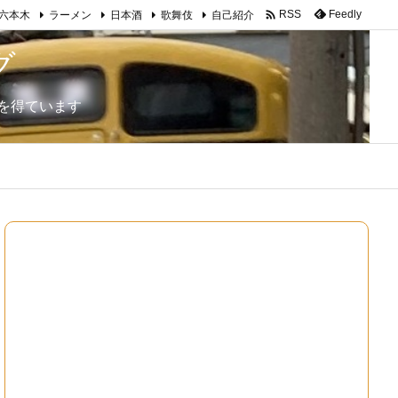

Feedly
RSS
六本木
ラーメン
日本酒
歌舞伎
自己紹介
グ
を得ています