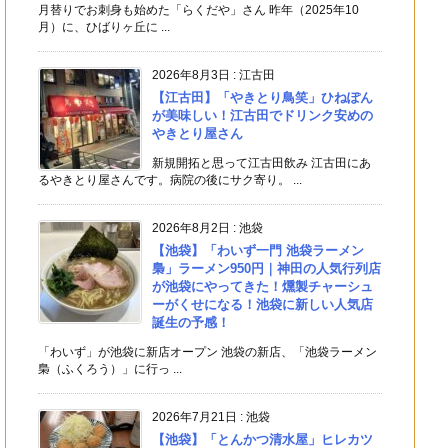
月替りでお刺身も始めた「らくだや」さん 昨年（2025年10
月）に、ひばりヶ丘に ...
2026年8月3日
:
江古田
【江古田】「やきとり鳥笑」ひねぽん
が美味しい！江古田でドリンク安めの
やきとり屋さん
新規開拓と思って江古田飲み 江古田にあ
るやきとり屋さんです。病院の後にサク寄り。 ...
2026年8月2日
:
池袋
【池袋】「わいず一門 池袋ラーメン
梟」ラーメン950円｜神田の人気行列店
が池袋にやってきた！燻製チャーシュ
ーがくせになる！池袋に新しい人気店
誕生の予感！
「わいず」が池袋に新店オープン 池袋の新店、「池袋ラーメン
梟（ふくろう）」に行っ ...
2026年7月21日
:
池袋
【池袋】「とんかつ清水屋」ヒレカツ