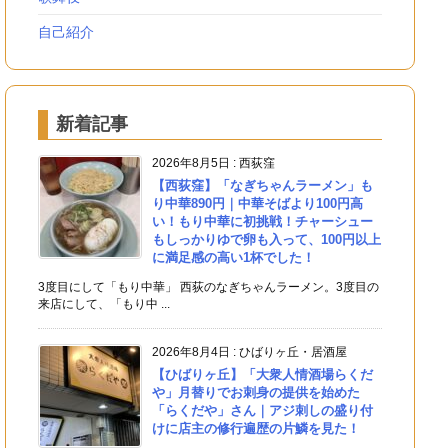
自己紹介
新着記事
2026年8月5日
:
西荻窪
【西荻窪】「なぎちゃんラーメン」も
り中華890円｜中華そばより100円高
い！もり中華に初挑戦！チャーシュー
もしっかりゆで卵も入って、100円以上
に満足感の高い1杯でした！
3度目にして「もり中華」 西荻のなぎちゃんラーメン。3度目の
来店にして、「もり中 ...
2026年8月4日
:
ひばりヶ丘・居酒屋
【ひばりヶ丘】「大衆人情酒場らくだ
や」月替りでお刺身の提供を始めた
「らくだや」さん｜アジ刺しの盛り付
けに店主の修行遍歴の片鱗を見た！