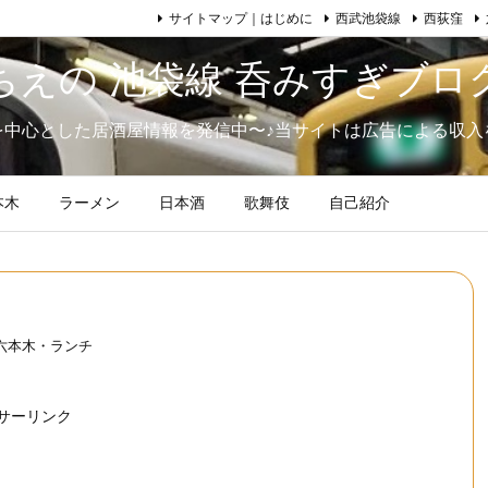
サイトマップ｜はじめに
西武池袋線
西荻窪
ちえの 池袋線 呑みすぎブロ
を中心とした居酒屋情報を発信中〜♪当サイトは広告による収入
本木
ラーメン
日本酒
歌舞伎
自己紹介
六本木・ランチ
サーリンク