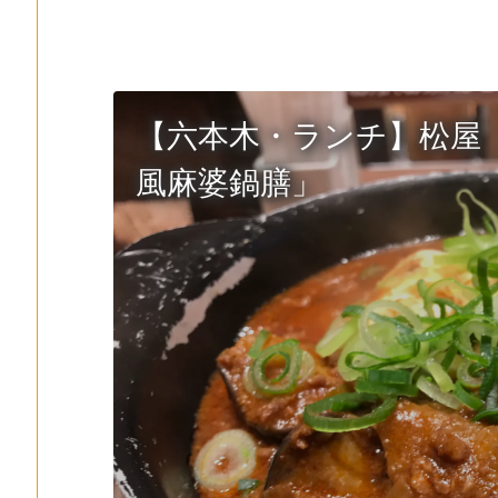
【六本木・ランチ】松屋
風麻婆鍋膳」