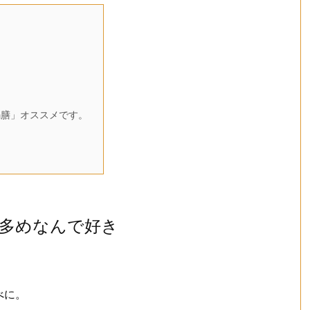
り
膳」オススメです。
多めなんで好き
べに。