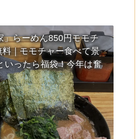
」らーめん850円モモチ
無料｜モモチャー食べて景
といったら福袋！今年は奮