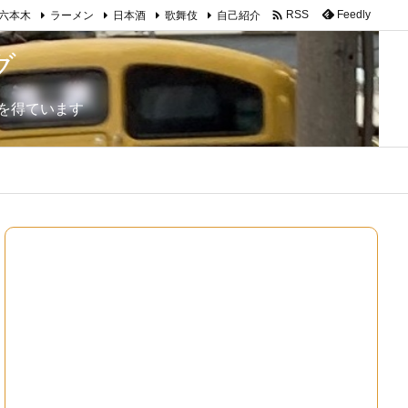

Feedly
RSS
六本木
ラーメン
日本酒
歌舞伎
自己紹介
グ
を得ています