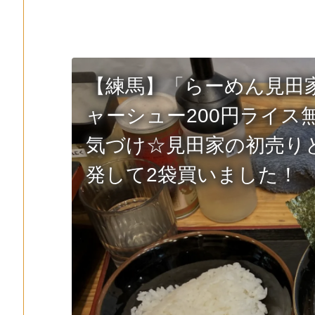
【練馬】「らーめん見田家
ャーシュー200円ライス
気づけ☆見田家の初売り
発して2袋買いました！