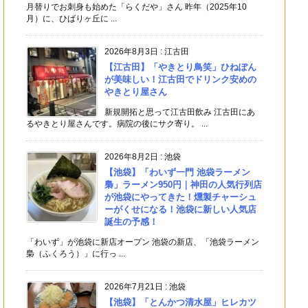
月替りでお刺身も始めた「らくだや」さん 昨年（2025年10
月）に、ひばりヶ丘に ...
2026年8月3日
:
江古田
【江古田】「やきとり鳥笑」ひねぽん
が美味しい！江古田でドリンク安めの
やきとり屋さん
新規開拓と思って江古田飲み 江古田にあ
るやきとり屋さんです。病院の後にサク寄り。 ...
2026年8月2日
:
池袋
【池袋】「わいず一門 池袋ラーメン
梟」ラーメン950円｜神田の人気行列店
が池袋にやってきた！燻製チャーシュ
ーがくせになる！池袋に新しい人気店
誕生の予感！
「わいず」が池袋に新店オープン 池袋の新店、「池袋ラーメン
梟（ふくろう）」に行っ ...
2026年7月21日
:
池袋
【池袋】「とんかつ清水屋」ヒレカツ