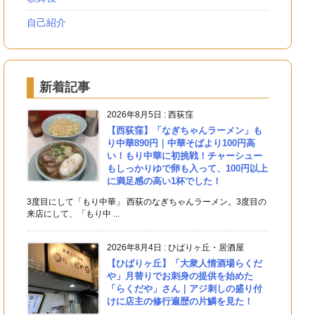
自己紹介
新着記事
2026年8月5日
:
西荻窪
【西荻窪】「なぎちゃんラーメン」も
り中華890円｜中華そばより100円高
い！もり中華に初挑戦！チャーシュー
もしっかりゆで卵も入って、100円以上
に満足感の高い1杯でした！
3度目にして「もり中華」 西荻のなぎちゃんラーメン。3度目の
来店にして、「もり中 ...
2026年8月4日
:
ひばりヶ丘・居酒屋
【ひばりヶ丘】「大衆人情酒場らくだ
や」月替りでお刺身の提供を始めた
「らくだや」さん｜アジ刺しの盛り付
けに店主の修行遍歴の片鱗を見た！