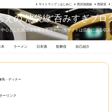
サイトマップ｜はじめに
西武池袋線
西荻窪
ちえの 池袋線 呑みすぎブロ
を中心とした居酒屋情報を発信中〜♪当サイトは広告による収入
本木
ラーメン
日本酒
歌舞伎
自己紹介
練馬・ディナー
サーリンク