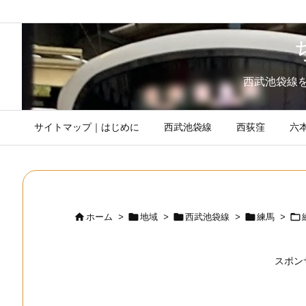
西武池袋線
サイトマップ｜はじめに
西武池袋線
西荻窪
六





ホーム
>
地域
>
西武池袋線
>
練馬
>
スポン