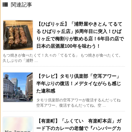

関連記事
【ひばりヶ丘】「浦野屋やきとん てるて
る ひばりヶ丘店」|6周年目に突入！ひば
りヶ丘で梅割りが飲める店！6年目の店で
日本の居酒屋100年を味わう！
もつ焼きが食べたくて！久々の「てるてる」 もつ焼きが食べたくて。
久しぶりの「浦野 ...
【テレビ】タモリ倶楽部「空耳アワー」
半年ぶりの復活！メデタイながらも感じ
た違和感
タモリ倶楽部の空耳アワーが復活するんだってね
空耳アワー、復活するんだってね。空 ...
【有楽町】「ふくてい 有楽町本店」ガ
ード下のカレーの老舗で『ハンバーグカ