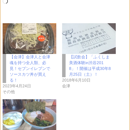
読
み
込
み
中…
【会津】会津人と会津
【試飲会】「ふくしま
魂を持つ全人類、必
美酒体験in渋谷201
見！セブンイレブンで
8」！開催は平成30年8
ソースカツ丼が買え
月25日（土）！
る！
2018年6月10日
2023年4月24日
会津
その他