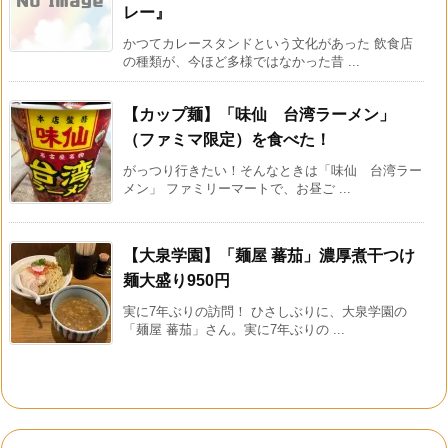
レー』
かつてカレースタンドという文化があった 飲食店
の種類が、今ほど多様ではなかった昔 ...
【カップ麺】「味仙 台湾ラーメン」
（ファミマ限定）を食べた！
がっつり行きたい！そんなときは「味仙 台湾ラー
メン」 ファミリーマートで、お昼ご ...
【大泉学園】「麺屋 蕃茄」濃厚煮干つけ
麺大盛り950円
実に7年ぶりの訪問！ ひさしぶりに、大泉学園の
「麺屋 蕃茄」さん。実に7年ぶりの ...