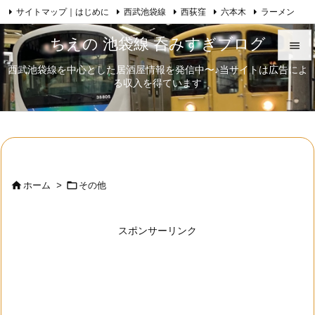
サイトマップ｜はじめに
西武池袋線
西荻窪
六本木
ラーメン

Feedly
RSS
日本酒
歌舞伎
自己紹介
ちえの 池袋線 呑みすぎブログ

西武池袋線を中心とした居酒屋情報を発信中〜♪当サイトは広告によ

る収入を得ています
メニュ

サイド

前へ



ホーム
>
その他
次へ

スポンサーリンク
検索