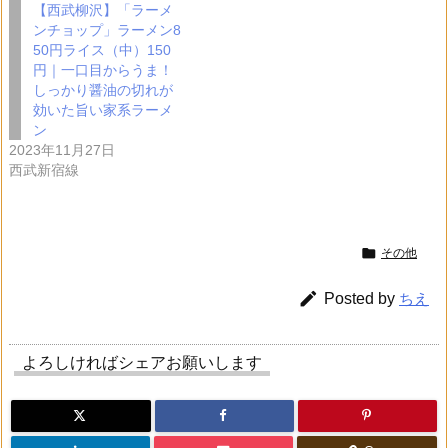
【西武柳沢】「ラーメ
ンチョップ」ラーメン8
50円ライス（中）150
円｜一口目からうま！
しっかり醤油の切れが
効いた旨い家系ラーメ
ン
2023年11月27日
西武新宿線

その他

Posted by
ちえ
よろしければシェアお願いします