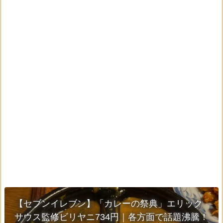
【セブンイレブン】「カレーの祭典」エリック
サウス監修ビリヤニ734円｜各方面で話題沸騰！