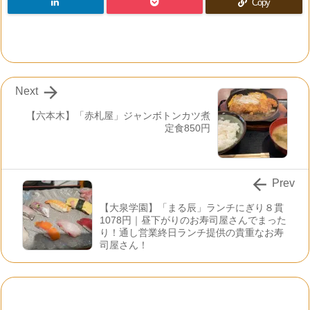
Copy

Next
【六本木】「赤札屋」ジャンボトンカツ煮
定食850円

Prev
【大泉学園】「まる辰」ランチにぎり８貫
1078円｜昼下がりのお寿司屋さんでまった
り！通し営業終日ランチ提供の貴重なお寿
司屋さん！