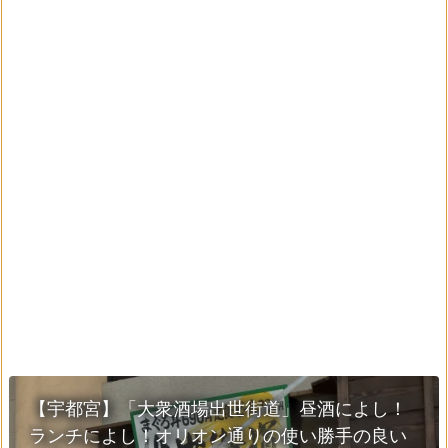
【宇都宮】「大衆酒場出世街道」昼酒によし！
ランチによし！オリオン通りの使い勝手の良い