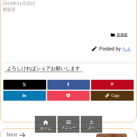
2019年11月25日
西荻窪

居酒屋

Posted by
ちえ
よろしければシェアお願いします
Copy



メニュー
上へ
ホーム

Next