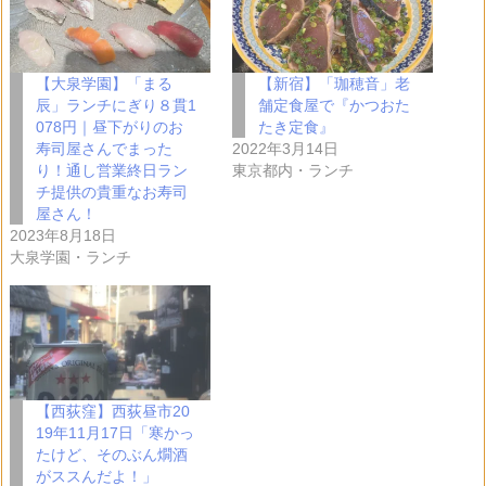
【大泉学園】「まる
【新宿】「珈穂音」老
辰」ランチにぎり８貫1
舗定食屋で『かつおた
078円｜昼下がりのお
たき定食』
寿司屋さんでまった
2022年3月14日
り！通し営業終日ラン
東京都内・ランチ
チ提供の貴重なお寿司
屋さん！
2023年8月18日
大泉学園・ランチ
【西荻窪】西荻昼市20
19年11月17日「寒かっ
たけど、そのぶん燗酒
がススんだよ！」