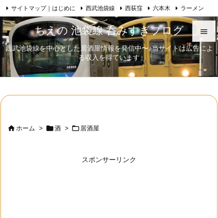
サイトマップ｜はじめに
西武池袋線
西荻窪
六本木
ラーメン

Feedly
RSS
日本酒
歌舞伎
自己紹介
ちえの 池袋線 呑みすぎブログ

西武池袋線を中心とした居酒屋情報を発信中〜♪当サイトは広告によ

る収入を得ています
メニュ

サイド

前へ




ホーム
>
酒
>
居酒屋
次へ

スポンサーリンク
検索