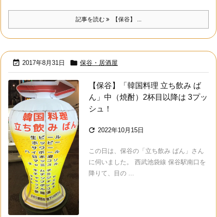
記事を読む
【保谷】 ...


2017年8月31日
保谷・居酒屋
【保谷】「韓国料理 立ち飲み ば
ん」中（焼酎）2杯目以降は 3プッ
シュ！

2022年10月15日
この日は、保谷の「立ち飲み ばん」さん
に伺いました。 西武池袋線 保谷駅南口を
降りて、目の ...