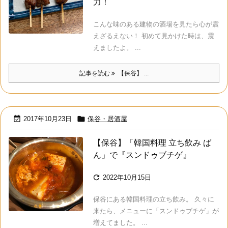
力！
こんな味のある建物の酒場を見たら心が震
えざるえない！ 初めて見かけた時は、震
えましたよ。 ...
記事を読む
【保谷】 ...


2017年10月23日
保谷・居酒屋
【保谷】「韓国料理 立ち飲み ば
ん」で『スンドゥブチゲ』

2022年10月15日
保谷にある韓国料理の立ち飲み。 久々に
来たら、メニューに「スンドゥブチゲ」が
増えてました。 ...