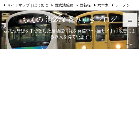
サイトマップ｜はじめに
西武池袋線
西荻窪
六本木
ラーメン

Feedly
RSS
日本酒
歌舞伎
自己紹介
ちえの 池袋線 呑みすぎブログ

西武池袋線を中心とした居酒屋情報を発信中〜♪当サイトは広告によ

る収入を得ています
メニュ

サイド

前へ

次へ

検索