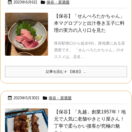


2023年6月6日
保谷・居酒屋
【保谷】「せんべろたかちゃん」
本マグロブツと出汁巻き玉子に料
理の実力の入り口を見た
保谷駅南口から徒歩4分。路地裏にある居
酒屋です。 「せんべろたかちゃん」のオ
ススメは。店名 ...
記事を読む
【保谷】 ...


2023年5月30日
保谷・居酒屋
【保谷】「丸越」創業1957年！地
元で人気に老舗やきとり屋さん！
丁寧で柔らかい接客が究極の魅