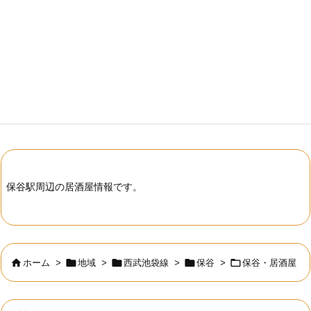
保谷駅周辺の居酒屋情報です。





ホーム
>
地域
>
西武池袋線
>
保谷
>
保谷・居酒屋