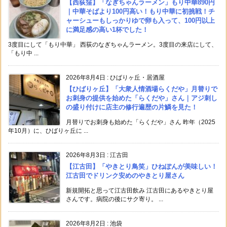
【西荻窪】「なぎちゃんラーメン」もり中華890円
｜中華そばより100円高い！もり中華に初挑戦！チ
ャーシューもしっかりゆで卵も入って、100円以上
に満足感の高い1杯でした！
3度目にして「もり中華」 西荻のなぎちゃんラーメン。3度目の来店にして、
「もり中 ...
2026年8月4日
:
ひばりヶ丘・居酒屋
【ひばりヶ丘】「大衆人情酒場らくだや」月替りで
お刺身の提供を始めた「らくだや」さん｜アジ刺し
の盛り付けに店主の修行遍歴の片鱗を見た！
月替りでお刺身も始めた「らくだや」さん 昨年（2025
年10月）に、ひばりヶ丘に ...
2026年8月3日
:
江古田
【江古田】「やきとり鳥笑」ひねぽんが美味しい！
江古田でドリンク安めのやきとり屋さん
新規開拓と思って江古田飲み 江古田にあるやきとり屋
さんです。病院の後にサク寄り。 ...
2026年8月2日
:
池袋