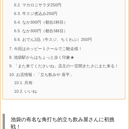
6.2.
マカロニサラダ250円
6.3.
牛スジ煮込み250円
6.4.
なか300円（都合2杯目）
6.5.
なか300円（都合3杯目）
6.6.
おでん2品（牛スジ、ちくわぶ）250円
7.
今回はホッピー１クールでご馳走様！
8.
池袋駅からはちょっと歩く印象★
9.
「また来てくださいね」店主の一言聞きたさにまた来る！
10.
お店情報：「立ち飲みや 喜平」
10.1.
共有:
10.2.
いいね:
池袋の有名な角打ち的立ち飲み屋さんに初挑
戦！