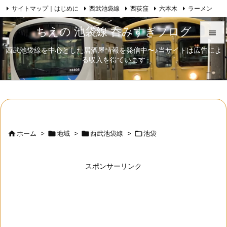
サイトマップ｜はじめに
西武池袋線
西荻窪
六本木
ラーメン

Feedly
RSS
日本酒
歌舞伎
自己紹介
ちえの 池袋線 呑みすぎブログ

西武池袋線を中心とした居酒屋情報を発信中〜♪当サイトは広告によ

る収入を得ています
メニュ

サイド

前へ





ホーム
>
地域
>
西武池袋線
>
池袋
次へ

スポンサーリンク
検索