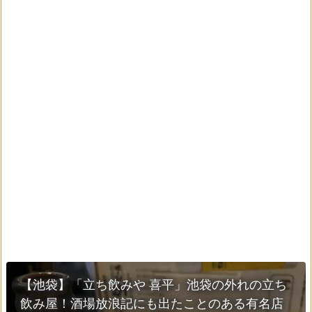
【池袋】「立ち飲みや 喜平」池袋の外れの立ち
飲み屋！酒場放浪記にも出たことのある有名店