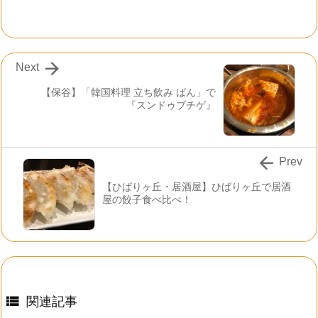

Next
【保谷】「韓国料理 立ち飲み ばん」で
『スンドゥブチゲ』

Prev
【ひばりヶ丘・居酒屋】ひばりヶ丘で居酒
屋の餃子食べ比べ！

関連記事