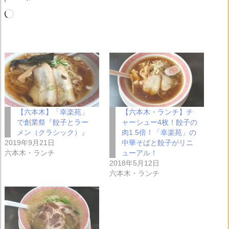
読
み
込
み
中…
【六本木】「幸楽苑」
【六本木・ランチ】チ
で創業祭『餃子とラー
ャーシュー4枚！餃子の
メン（クラシック）』
肉1.5倍！「幸楽苑」の
2019年9月21日
中華そばと餃子がリニ
六本木・ランチ
ューアル！
2018年5月12日
六本木・ランチ