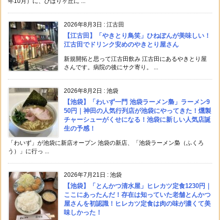
年10月）に、ひばりヶ丘に ...
2026年8月3日
:
江古田
【江古田】「やきとり鳥笑」ひねぽんが美味しい！
江古田でドリンク安めのやきとり屋さん
新規開拓と思って江古田飲み 江古田にあるやきとり屋
さんです。病院の後にサク寄り。 ...
2026年8月2日
:
池袋
【池袋】「わいず一門 池袋ラーメン梟」ラーメン9
50円｜神田の人気行列店が池袋にやってきた！燻製
チャーシューがくせになる！池袋に新しい人気店誕
生の予感！
「わいず」が池袋に新店オープン 池袋の新店、「池袋ラーメン梟（ふくろ
う）」に行っ ...
2026年7月21日
:
池袋
【池袋】「とんかつ清水屋」ヒレカツ定食1230円｜
ここにあったんだ！存在は知っていた老舗とんかつ
屋さんを初認識！ヒレカツ定食は肉の味が濃くて美
味しかった！