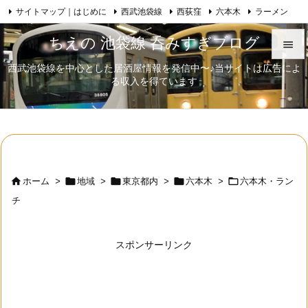
サイトマップ｜はじめに
西武池袋線
西荻窪
六本木
ラーメン

Feedly
RSS
日本酒
歌舞伎
自己紹介
ちえの 池袋線 呑みすぎブログ

西武池袋線を中心とした居酒屋情報を発信中〜♪当サイトは広告によ

る収入を得ています
メニュ

サイド

前へ






ホーム
>
地域
>
東京都内
>
六本木
>
六本木・ラン
次へ
チ

検索
スポンサーリンク