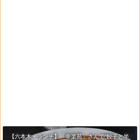
【六本木・ランチ】「幸楽苑」さんで”餃子と半