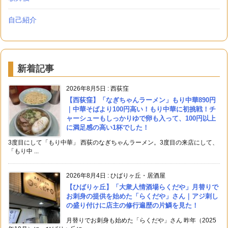
自己紹介
新着記事
2026年8月5日
:
西荻窪
【西荻窪】「なぎちゃんラーメン」もり中華890円
｜中華そばより100円高い！もり中華に初挑戦！チ
ャーシューもしっかりゆで卵も入って、100円以上
に満足感の高い1杯でした！
3度目にして「もり中華」 西荻のなぎちゃんラーメン。3度目の来店にして、
「もり中 ...
2026年8月4日
:
ひばりヶ丘・居酒屋
【ひばりヶ丘】「大衆人情酒場らくだや」月替りで
お刺身の提供を始めた「らくだや」さん｜アジ刺し
の盛り付けに店主の修行遍歴の片鱗を見た！
月替りでお刺身も始めた「らくだや」さん 昨年（2025