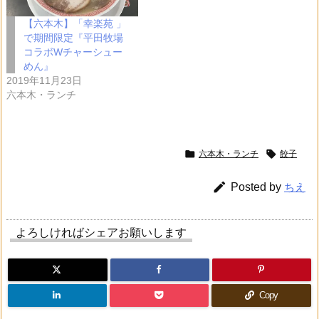
【六本木】「幸楽苑 」
で期間限定『平田牧場
コラボWチャーシュー
めん』
2019年11月23日
六本木・ランチ


六本木・ランチ
餃子

Posted by
ちえ
よろしければシェアお願いします
Copy