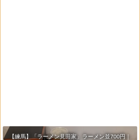
【練馬】「ラーメン見田家」ラーメン並700円｜