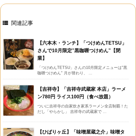

関連記事
【六本木・ランチ】「つけめんTETSU」
さんで10月限定”黒咖喱つけめん”【閉
業】
「つけめんTETSU」さんの10月限定メニューは"黒
咖喱つけめん" 月が替わり、 ...
【吉祥寺】「吉祥寺武蔵家 本店」ラーメ
ン780円 ライス100円（食べ放題）
ついに吉祥寺の自家炊き家系ラーメン全店制覇！た
だし「やらかし」 吉祥寺の武蔵家で ...
【ひばりヶ丘】「味噌屋蔵之介」味噌タ