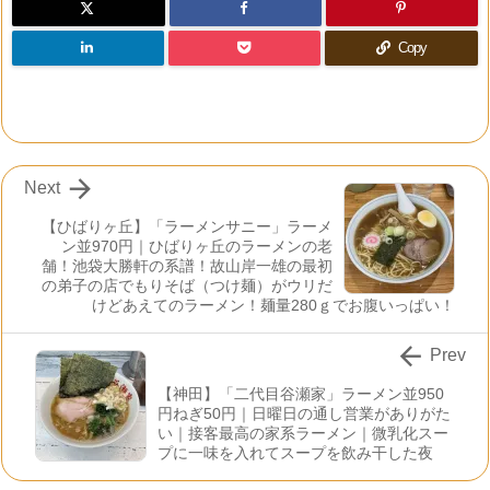
Copy

Next
【ひばりヶ丘】「ラーメンサニー」ラーメ
ン並970円｜ひばりヶ丘のラーメンの老
舗！池袋大勝軒の系譜！故山岸一雄の最初
の弟子の店でもりそば（つけ麺）がウリだ
けどあえてのラーメン！麺量280ｇでお腹いっぱい！

Prev
【神田】「二代目谷瀬家」ラーメン並950
円ねぎ50円｜日曜日の通し営業がありがた
い｜接客最高の家系ラーメン｜微乳化スー
プに一味を入れてスープを飲み干した夜