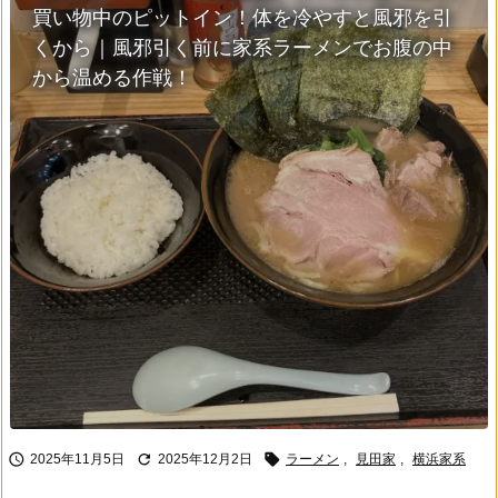
買い物中のピットイン！体を冷やすと風邪を引
くから｜風邪引く前に家系ラーメンでお腹の中
から温める作戦！



2025年11月5日
2025年12月2日
ラーメン
,
見田家
,
横浜家系