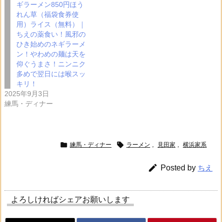
ギラーメン850円ほう
れん草（福袋食券使
用）ライス（無料）｜
ちえの薬食い！風邪の
ひき始めのネギラーメ
ン！やわめの麺は天を
仰ぐうまさ！ニンニク
多めで翌日には喉スッ
キリ！
2025年9月3日
練馬・ディナー


練馬・ディナー
ラーメン
,
見田家
,
横浜家系

Posted by
ちえ
よろしければシェアお願いします