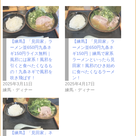
込
み
中…
【練馬】「見田家」ラ
【練馬】「見田家」ラ
ーメン並650円九条ネ
ーメン並650円九条ネ
ギ150円ライス無料｜
ギ150円｜練馬で家系
風邪には家系！風邪を
ラーメンといったら見
引くと食べたくなるも
田家！風邪のひき始め
の！九条ネギで風邪を
に食べたくなるラーメ
吹き飛ばす！
ン！
2025年3月11日
2025年4月17日
練馬・ディナー
練馬・ディナー
【練馬】「見田家」ネ