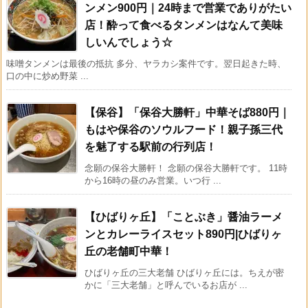
ンメン900円｜24時まで営業でありがたい
店！酔って食べるタンメンはなんて美味
しいんでしょう☆
味噌タンメンは最後の抵抗 多分、ヤラカシ案件です。翌日起きた時、
口の中に炒め野菜 ...
【保谷】「保谷大勝軒」中華そば880円｜
もはや保谷のソウルフード！親子孫三代
を魅了する駅前の行列店！
念願の保谷大勝軒！ 念願の保谷大勝軒です。 11時
から16時の昼のみ営業。いつ行 ...
【ひばりヶ丘】「ことぶき」醤油ラーメ
ンとカレーライスセット890円|ひばりヶ
丘の老舗町中華！
ひばりヶ丘の三大老舗 ひばりヶ丘には。ちえが密
かに「三大老舗」と呼んでいるお店が ...