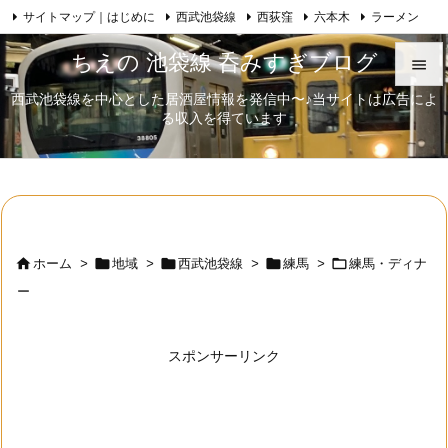
サイトマップ｜はじめに
西武池袋線
西荻窪
六本木
ラーメン

Feedly
RSS
日本酒
歌舞伎
自己紹介
ちえの 池袋線 呑みすぎブログ

西武池袋線を中心とした居酒屋情報を発信中〜♪当サイトは広告によ

る収入を得ています
メニュ

サイド

前へ






ホーム
>
地域
>
西武池袋線
>
練馬
>
練馬・ディナ
次へ
ー

検索
スポンサーリンク