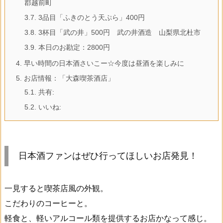
郡越前町
3.7.
3品目「ふきのとう天ぷら」400円
3.8.
3杯目「武の井」500円 武の井酒造 山梨県北杜市
3.9.
本日のお勘定：2800円
4.
早い時間の日本酒さいこー☆今度は昼酒を楽しみに
5.
お店情報：「大森喫茶酒店」
5.1.
共有:
5.2.
いいね:
日本酒ファンはぜひ行ってほしいお店発見！
一見すると喫茶店風の外観。
こだわりのコーヒーと。
軽食と、軽いアルコール類を提供するお店かなって感じ。