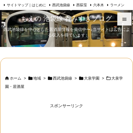
サイトマップ｜はじめに
西武池袋線
西荻窪
六本木
ラーメン

Feedly
RSS
日本酒
歌舞伎
自己紹介
ちえの 池袋線 呑みすぎブログ

西武池袋線を中心とした居酒屋情報を発信中〜♪当サイトは広告によ

る収入を得ています
メニュ

サイド

前へ






ホーム
>
地域
>
西武池袋線
>
大泉学園
>
大泉学
次へ
園・居酒屋

検索
スポンサーリンク