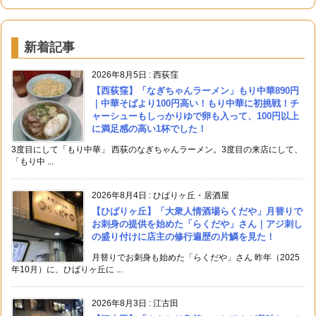
新着記事
2026年8月5日
:
西荻窪
【西荻窪】「なぎちゃんラーメン」もり中華890円
｜中華そばより100円高い！もり中華に初挑戦！チ
ャーシューもしっかりゆで卵も入って、100円以上
に満足感の高い1杯でした！
3度目にして「もり中華」 西荻のなぎちゃんラーメン。3度目の来店にして、
「もり中 ...
2026年8月4日
:
ひばりヶ丘・居酒屋
【ひばりヶ丘】「大衆人情酒場らくだや」月替りで
お刺身の提供を始めた「らくだや」さん｜アジ刺し
の盛り付けに店主の修行遍歴の片鱗を見た！
月替りでお刺身も始めた「らくだや」さん 昨年（2025
年10月）に、ひばりヶ丘に ...
2026年8月3日
:
江古田