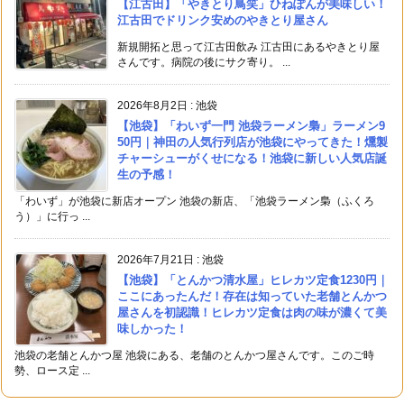
【江古田】「やきとり鳥笑」ひねぽんが美味しい！
江古田でドリンク安めのやきとり屋さん
新規開拓と思って江古田飲み 江古田にあるやきとり屋
さんです。病院の後にサク寄り。 ...
2026年8月2日
:
池袋
【池袋】「わいず一門 池袋ラーメン梟」ラーメン9
50円｜神田の人気行列店が池袋にやってきた！燻製
チャーシューがくせになる！池袋に新しい人気店誕
生の予感！
「わいず」が池袋に新店オープン 池袋の新店、「池袋ラーメン梟（ふくろ
う）」に行っ ...
2026年7月21日
:
池袋
【池袋】「とんかつ清水屋」ヒレカツ定食1230円｜
ここにあったんだ！存在は知っていた老舗とんかつ
屋さんを初認識！ヒレカツ定食は肉の味が濃くて美
味しかった！
池袋の老舗とんかつ屋 池袋にある、老舗のとんかつ屋さんです。このご時
勢、ロース定 ...