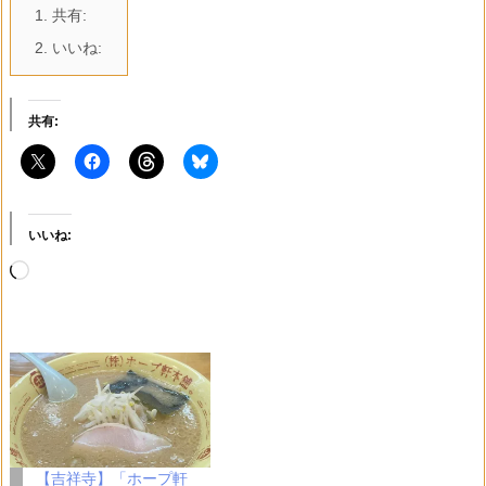
1.
共有:
2.
いいね:
共有:
いいね:
読
み
込
み
中…
【吉祥寺】「ホープ軒