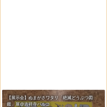
【展示会】ぬまがさワタリ「絶滅どうぶつ図
鑑」展@吉祥寺パルコ