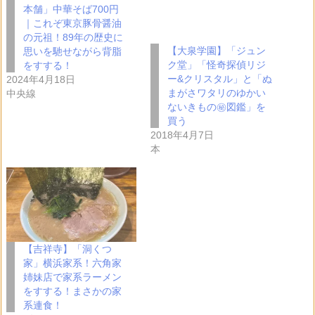
本舗」中華そば700円
｜これぞ東京豚骨醤油
の元祖！89年の歴史に
【大泉学園】「ジュン
思いを馳せながら背脂
ク堂」「怪奇探偵リジ
をすする！
ー&クリスタル」と「ぬ
2024年4月18日
まがさワタリのゆかい
中央線
ないきもの㊙図鑑」を
買う
2018年4月7日
本
【吉祥寺】「洞くつ
家」横浜家系！六角家
姉妹店で家系ラーメン
をすする！まさかの家
系連食！