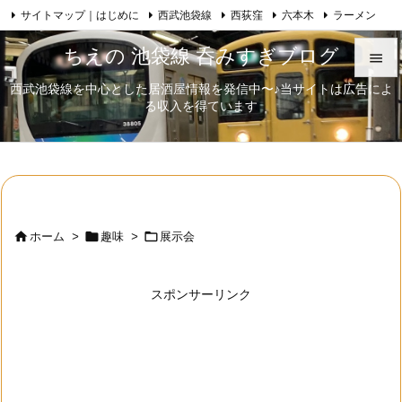
サイトマップ｜はじめに
西武池袋線
西荻窪
六本木
ラーメン

Feedly
RSS
日本酒
歌舞伎
自己紹介
ちえの 池袋線 呑みすぎブログ

西武池袋線を中心とした居酒屋情報を発信中〜♪当サイトは広告によ

る収入を得ています
メニュ

サイド

前へ




ホーム
>
趣味
>
展示会
次へ

スポンサーリンク
検索