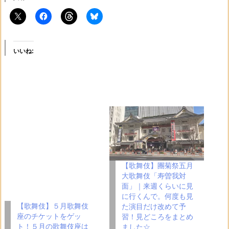
いいね:
【歌舞伎】團菊祭五月
大歌舞伎「寿曽我対
面」｜来週くらいに見
に行くんで。何度も見
【歌舞伎】５月歌舞伎
た演目だけ改めて予
座のチケットをゲッ
習！見どころをまとめ
ト！５月の歌舞伎座は
ました☆