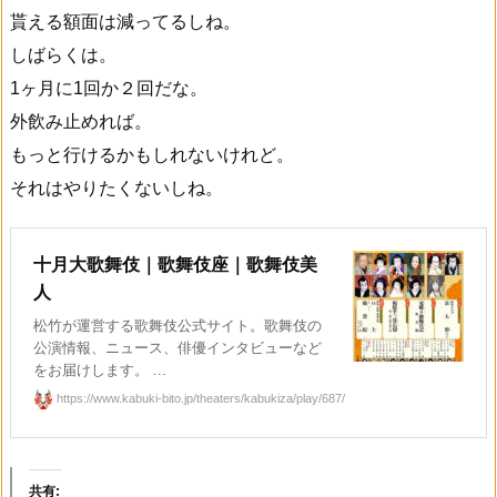
貰える額面は減ってるしね。
しばらくは。
1ヶ月に1回か２回だな。
外飲み止めれば。
もっと行けるかもしれないけれど。
それはやりたくないしね。
十月大歌舞伎｜歌舞伎座｜歌舞伎美
人
松竹が運営する歌舞伎公式サイト。歌舞伎の
公演情報、ニュース、俳優インタビューなど
をお届けします。 ...
https://www.kabuki-bito.jp/theaters/kabukiza/play/687/
共有: