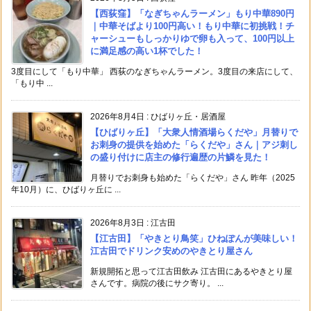
【西荻窪】「なぎちゃんラーメン」もり中華890円
｜中華そばより100円高い！もり中華に初挑戦！チ
ャーシューもしっかりゆで卵も入って、100円以上
に満足感の高い1杯でした！
3度目にして「もり中華」 西荻のなぎちゃんラーメン。3度目の来店にして、
「もり中 ...
2026年8月4日
:
ひばりヶ丘・居酒屋
【ひばりヶ丘】「大衆人情酒場らくだや」月替りで
お刺身の提供を始めた「らくだや」さん｜アジ刺し
の盛り付けに店主の修行遍歴の片鱗を見た！
月替りでお刺身も始めた「らくだや」さん 昨年（2025
年10月）に、ひばりヶ丘に ...
2026年8月3日
:
江古田
【江古田】「やきとり鳥笑」ひねぽんが美味しい！
江古田でドリンク安めのやきとり屋さん
新規開拓と思って江古田飲み 江古田にあるやきとり屋
さんです。病院の後にサク寄り。 ...