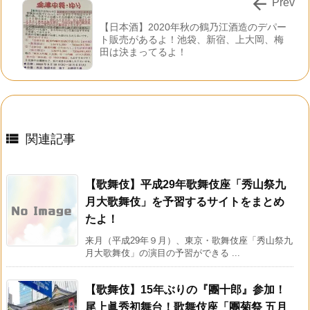

Prev
【日本酒】2020年秋の鶴乃江酒造のデパー
ト販売があるよ！池袋、新宿、上大岡、梅
田は決まってるよ！

関連記事
【歌舞伎】平成29年歌舞伎座「秀山祭九
月大歌舞伎」を予習するサイトをまとめ
たよ！
来月（平成29年９月）、東京・歌舞伎座「秀山祭九
月大歌舞伎」の演目の予習ができる ...
【歌舞伎】15年ぶりの『團十郎』参加！
尾上眞秀初舞台！歌舞伎座「團菊祭 五月