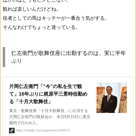
観れば楽しいんだけどね。
役者としての馬はキッチーが一番合う気がする。
そんなわけでちょっと迷っている。
仁左衛門が歌舞伎座に出勤するのは、実に半年
ぶり
片岡仁左衛門「“今”の私を生で観
て」16年ぶりに梶原平三景時役勤め
る「十月大歌舞伎」
東京・歌舞伎座「十月大歌舞伎」に出演する
片岡仁左衛門の取材会が、本日9月15日に東京
都内で行われた。
https://natalie.mu/stage/news/396571