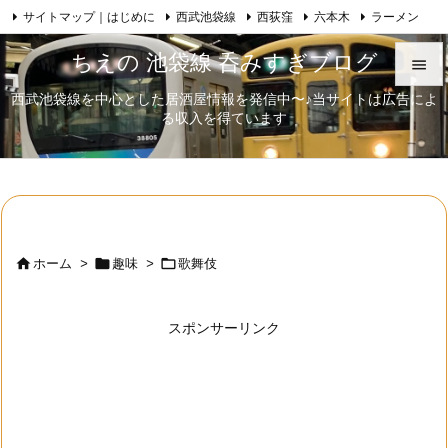
サイトマップ｜はじめに
西武池袋線
西荻窪
六本木
ラーメン

Feedly
RSS
日本酒
歌舞伎
自己紹介
ちえの 池袋線 呑みすぎブログ

西武池袋線を中心とした居酒屋情報を発信中〜♪当サイトは広告によ

る収入を得ています
メニュ

サイド

前へ




ホーム
>
趣味
>
歌舞伎
次へ

スポンサーリンク
検索