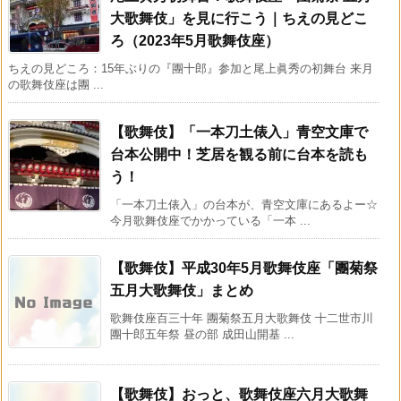
大歌舞伎」を見に行こう｜ちえの見どこ
ろ（2023年5月歌舞伎座）
ちえの見どころ：15年ぶりの『團十郎』参加と尾上眞秀の初舞台 来月
の歌舞伎座は團 ...
【歌舞伎】「一本刀土俵入」青空文庫で
台本公開中！芝居を観る前に台本を読も
う！
「一本刀土俵入」の台本が、青空文庫にあるよー☆
今月歌舞伎座でかかっている「一本 ...
【歌舞伎】平成30年5月歌舞伎座「團菊祭
五月大歌舞伎」まとめ
歌舞伎座百三十年 團菊祭五月大歌舞伎 十二世市川
團十郎五年祭 昼の部 成田山開基 ...
【歌舞伎】おっと、歌舞伎座六月大歌舞