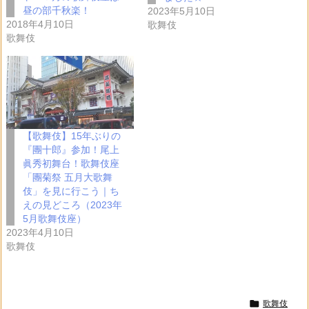
昼の部千秋楽！
2023年5月10日
2018年4月10日
歌舞伎
歌舞伎
【歌舞伎】15年ぶりの
『團十郎』参加！尾上
眞秀初舞台！歌舞伎座
「團菊祭 五月大歌舞
伎」を見に行こう｜ち
えの見どころ（2023年
5月歌舞伎座）
2023年4月10日
歌舞伎

歌舞伎