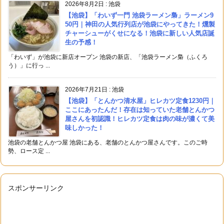
2026年8月2日
:
池袋
【池袋】「わいず一門 池袋ラーメン梟」ラーメン9
50円｜神田の人気行列店が池袋にやってきた！燻製
チャーシューがくせになる！池袋に新しい人気店誕
生の予感！
「わいず」が池袋に新店オープン 池袋の新店、「池袋ラーメン梟（ふくろ
う）」に行っ ...
2026年7月21日
:
池袋
【池袋】「とんかつ清水屋」ヒレカツ定食1230円｜
ここにあったんだ！存在は知っていた老舗とんかつ
屋さんを初認識！ヒレカツ定食は肉の味が濃くて美
味しかった！
池袋の老舗とんかつ屋 池袋にある、老舗のとんかつ屋さんです。このご時
勢、ロース定 ...
スポンサーリンク