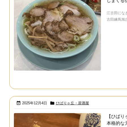
しまくる
江古田にな
古田練馬旭丘店


2025年12月4日
ひばりヶ丘・居酒屋
【ひばり
本格的な