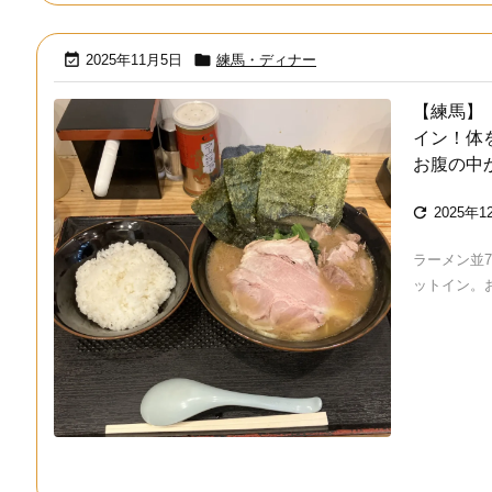


2025年11月5日
練馬・ディナー
【練馬】
イン！体
お腹の中

2025年1
ラーメン並
ットイン。お 