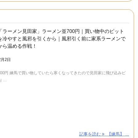
「ラーメン見田家」ラーメン並700円｜買い物中のピット
を冷やすと風邪を引くから｜風邪引く前に家系ラーメンで
から温める作戦！
2月2日
700円 練馬で買い物していたら寒くなってきたので見田家に飛び込みピ
...
記事を読む
【練馬】 ...