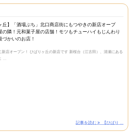
ヶ丘】「酒場ぶち」北口商店街にもつやきの新店オープ
屋の隣！元和菓子屋の店舗！モツもチューハイもじんわり
段づかいのお店！
に新店オープン！ ひばりヶ丘の新店です 新桜台（江古田）、清瀬にある
...
記事を読む
【ひばり ...