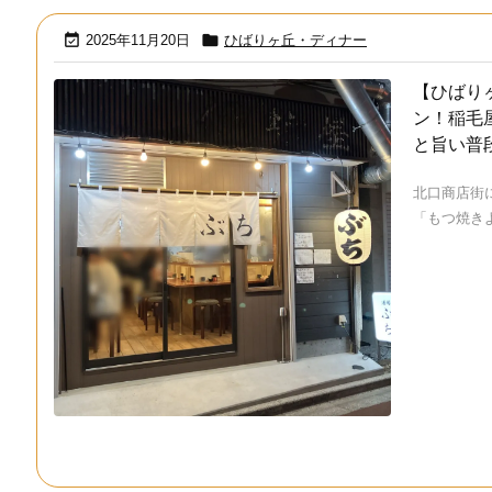


2025年11月20日
ひばりヶ丘・ディナー
【ひばり
ン！稲毛
と旨い普
北口商店街
「もつ焼きよ 