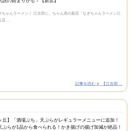
伝説の始まりかも！【新店】
ぎちゃんラーメン！ 江古田に、ちゃん系の新店「なぎちゃんラーメン江
 ...
記事を読む
【江古田 ...
ヶ丘】「酒場ぶち」天ぷらがレギュラーメニューに追加！
天ぷらが1品から食べられる！かき揚げの揚げ加減が絶品！