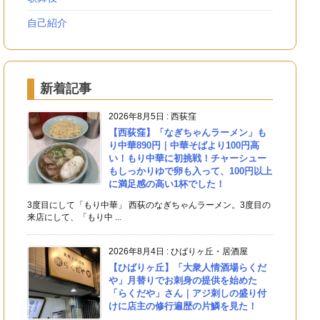
自己紹介
新着記事
2026年8月5日
:
西荻窪
【西荻窪】「なぎちゃんラーメン」も
り中華890円｜中華そばより100円高
い！もり中華に初挑戦！チャーシュー
もしっかりゆで卵も入って、100円以上
に満足感の高い1杯でした！
3度目にして「もり中華」 西荻のなぎちゃんラーメン。3度目の
来店にして、「もり中 ...
2026年8月4日
:
ひばりヶ丘・居酒屋
【ひばりヶ丘】「大衆人情酒場らくだ
や」月替りでお刺身の提供を始めた
「らくだや」さん｜アジ刺しの盛り付
けに店主の修行遍歴の片鱗を見た！