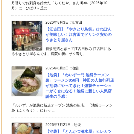
月替りでお刺身も始めた「らくだや」さん 昨年（2025年10
月）に、ひばりヶ丘に ...
2026年8月3日
:
江古田
【江古田】「やきとり鳥笑」ひねぽん
が美味しい！江古田でドリンク安めの
やきとり屋さん
新規開拓と思って江古田飲み 江古田にあ
るやきとり屋さんです。病院の後にサク寄り。 ...
2026年8月2日
:
池袋
【池袋】「わいず一門 池袋ラーメン
梟」ラーメン950円｜神田の人気行列店
が池袋にやってきた！燻製チャーシュ
ーがくせになる！池袋に新しい人気店
誕生の予感！
「わいず」が池袋に新店オープン 池袋の新店、「池袋ラーメン
梟（ふくろう）」に行っ ...
2026年7月21日
:
池袋
【池袋】「とんかつ清水屋」ヒレカツ