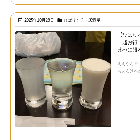


2025年10月28日
ひばりヶ丘・居酒屋
【ひばり
｜超お得
比べに限
ええやんの
もあるけれど。