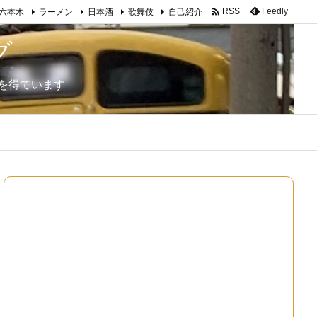

Feedly
RSS
六本木
ラーメン
日本酒
歌舞伎
自己紹介
グ
を得ています