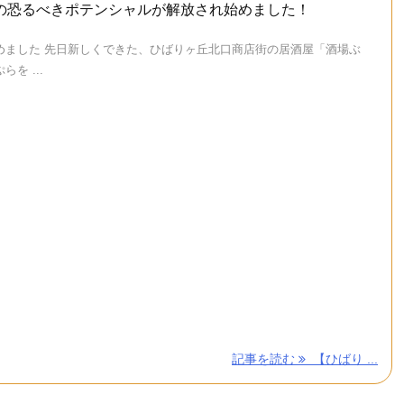
の恐るべきポテンシャルが解放され始めました！
めました 先日新しくできた、ひばりヶ丘北口商店街の居酒屋「酒場ぶ
を ...
記事を読む
【ひばり ...