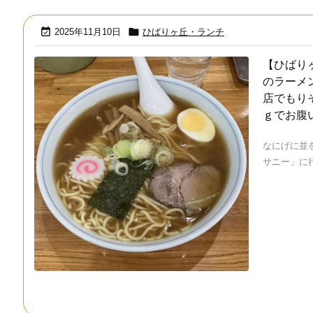


2025年11月10日
ひばりヶ丘・ランチ
【ひばり
のラーメ
店でもり
ｇでお腹
なにげに並
サニー」に行 