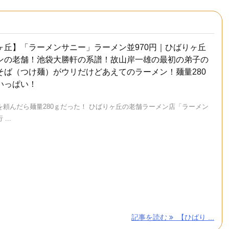
ヶ丘】「ラーメンサニー」ラーメン並970円｜ひばりヶ丘
ンの老舗！池袋大勝軒の系譜！故山岸一雄の最初の弟子の
そば（つけ麺）がウリだけどあえてのラーメン！麺量280
いっぱい！
を頼んだら麺量280ｇだった！ ひばりヶ丘の老舗ラーメン店「ラーメン
...
記事を読む
【ひばり ...