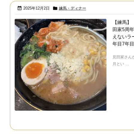


2025年12月2日
練馬・ディナー
【練馬】
田家5周
えないラ
年目7年
見田家さんが
月とい ...