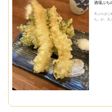
酒場ぶち
天ぷらはじ
ち」が。天ぷら