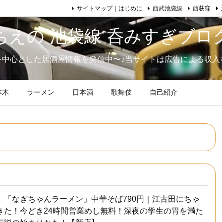
サイトマップ｜はじめに
西武池袋線
西荻窪
ちえの 池袋線 呑みすぎブロ
を中心とした居酒屋情報を発信中〜♪当サイトは広告による収入
本木
ラーメン
日本酒
歌舞伎
自己紹介
】「なぎちゃんラーメン」中華そば790円｜江古田にちゃ
きた！今どき24時間営業めし無料！深夜の学生の胃を満た