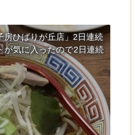
子房ひばりが丘店」2日連続
トが気に入ったので2日連続