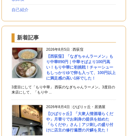
自己紹介
新着記事
2026年8月5日
:
西荻窪
【西荻窪】「なぎちゃんラーメン」も
り中華890円｜中華そばより100円高
い！もり中華に初挑戦！チャーシュー
もしっかりゆで卵も入って、100円以上
に満足感の高い1杯でした！
3度目にして「もり中華」 西荻のなぎちゃんラーメン。3度目の
来店にして、「もり中 ...
2026年8月4日
:
ひばりヶ丘・居酒屋
【ひばりヶ丘】「大衆人情酒場らくだ
や」月替りでお刺身の提供を始めた
「らくだや」さん｜アジ刺しの盛り付
けに店主の修行遍歴の片鱗を見た！