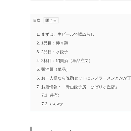
目次
1.
まずは、生ビールで喉ぬらし
2.
1品目：棒々鶏
3.
2品目：水餃子
4.
2杯目：紹興酒（単品注文）
5.
醤油麺（単品）
6.
お一人様なら晩酌セットにシメラーメンとかが
7.
お店情報：「青山餃子房 ひばりヶ丘店」
7.1.
共有:
7.2.
いいね: