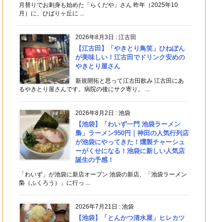
月替りでお刺身も始めた「らくだや」さん 昨年（2025年10
月）に、ひばりヶ丘に ...
2026年8月3日
:
江古田
【江古田】「やきとり鳥笑」ひねぽん
が美味しい！江古田でドリンク安めの
やきとり屋さん
新規開拓と思って江古田飲み 江古田にあ
るやきとり屋さんです。病院の後にサク寄り。 ...
2026年8月2日
:
池袋
【池袋】「わいず一門 池袋ラーメン
梟」ラーメン950円｜神田の人気行列店
が池袋にやってきた！燻製チャーシュ
ーがくせになる！池袋に新しい人気店
誕生の予感！
「わいず」が池袋に新店オープン 池袋の新店、「池袋ラーメン
梟（ふくろう）」に行っ ...
2026年7月21日
:
池袋
【池袋】「とんかつ清水屋」ヒレカツ