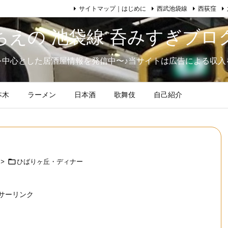
サイトマップ｜はじめに
西武池袋線
西荻窪
ちえの 池袋線 呑みすぎブロ
を中心とした居酒屋情報を発信中〜♪当サイトは広告による収入
本木
ラーメン
日本酒
歌舞伎
自己紹介

>
ひばりヶ丘・ディナー
サーリンク