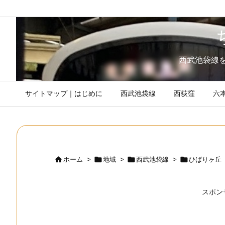
西武池袋線
サイトマップ｜はじめに
西武池袋線
西荻窪
六




ホーム
>
地域
>
西武池袋線
>
ひばりヶ丘
スポン