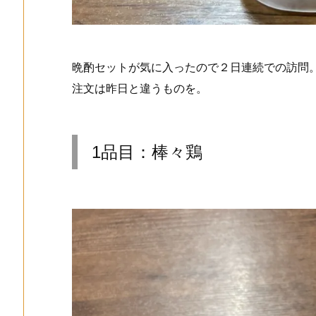
晩酌セットが気に入ったので２日連続での訪問
注文は昨日と違うものを。
1品目：棒々鶏