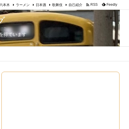

Feedly
RSS
六本木
ラーメン
日本酒
歌舞伎
自己紹介
グ
を得ています