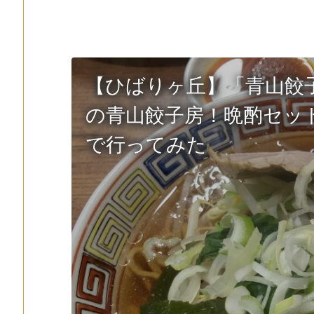
【ひばりヶ丘】「青山餃
の青山餃子房！晩酌セッ
で行ってみた