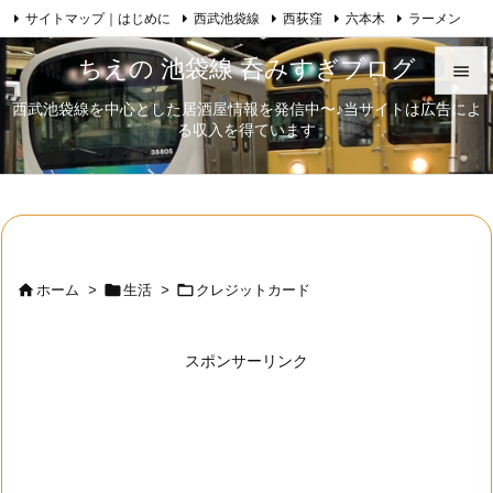
サイトマップ｜はじめに
西武池袋線
西荻窪
六本木
ラーメン

Feedly
RSS
日本酒
歌舞伎
自己紹介
ちえの 池袋線 呑みすぎブログ

西武池袋線を中心とした居酒屋情報を発信中〜♪当サイトは広告によ

る収入を得ています
メニュ

サイド

前へ




ホーム
>
生活
>
クレジットカード
次へ

スポンサーリンク
検索