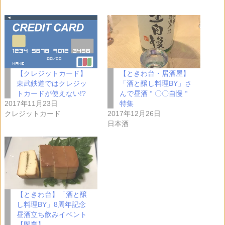
込
み
中…
【クレジットカード】
【ときわ台・居酒屋】
東武鉄道ではクレジッ
「酒と醸し料理BY」さ
トカードが使えない!?
んで昼酒＂〇〇自慢＂
2017年11月23日
特集
クレジットカード
2017年12月26日
日本酒
【ときわ台】「酒と醸
し料理BY」8周年記念
昼酒立ち飲みイベント
【閉業】