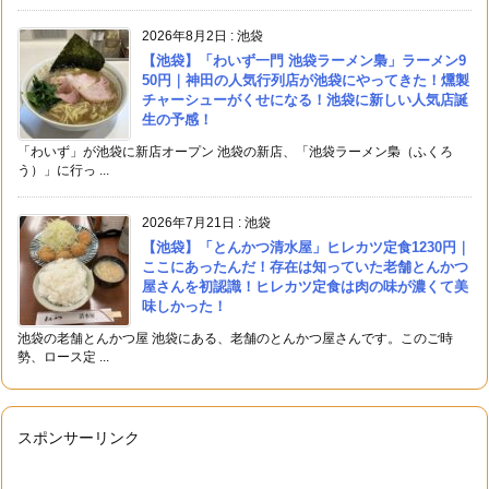
2026年8月2日
:
池袋
【池袋】「わいず一門 池袋ラーメン梟」ラーメン9
50円｜神田の人気行列店が池袋にやってきた！燻製
チャーシューがくせになる！池袋に新しい人気店誕
生の予感！
「わいず」が池袋に新店オープン 池袋の新店、「池袋ラーメン梟（ふくろ
う）」に行っ ...
2026年7月21日
:
池袋
【池袋】「とんかつ清水屋」ヒレカツ定食1230円｜
ここにあったんだ！存在は知っていた老舗とんかつ
屋さんを初認識！ヒレカツ定食は肉の味が濃くて美
味しかった！
池袋の老舗とんかつ屋 池袋にある、老舗のとんかつ屋さんです。このご時
勢、ロース定 ...
スポンサーリンク