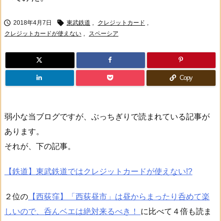


2018年4月7日
東武鉄道
,
クレジットカード
,
クレジットカードが使えない
,
スペーシア
Copy
弱小な当ブログですが、ぶっちぎりで読まれている記事が
あります。
それが、下の記事。
【鉄道】東武鉄道ではクレジットカードが使えない!?
２位の
【西荻窪】「西荻昼市」は昼からまったり呑めて楽
しいので、呑んベエは絶対来るべき！
に比べて４倍も読ま