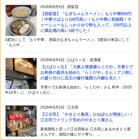
2026年8月5日
:
西荻窪
【西荻窪】「なぎちゃんラーメン」もり中華890円
｜中華そばより100円高い！もり中華に初挑戦！チ
ャーシューもしっかりゆで卵も入って、100円以上
に満足感の高い1杯でした！
3度目にして「もり中華」 西荻のなぎちゃんラーメン。3度目の来店にして、
「もり中 ...
2026年8月4日
:
ひばりヶ丘・居酒屋
【ひばりヶ丘】「大衆人情酒場らくだや」月替りで
お刺身の提供を始めた「らくだや」さん｜アジ刺し
の盛り付けに店主の修行遍歴の片鱗を見た！
月替りでお刺身も始めた「らくだや」さん 昨年（2025
年10月）に、ひばりヶ丘に ...
2026年8月3日
:
江古田
【江古田】「やきとり鳥笑」ひねぽんが美味しい！
江古田でドリンク安めのやきとり屋さん
新規開拓と思って江古田飲み 江古田にあるやきとり屋
さんです。病院の後にサク寄り。 ...