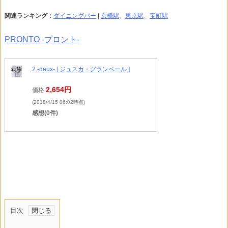
関連ランキング：
ダイニングバー
|
京橋駅
、
東京駅
、
宝町駅
PRONTO -プロント-
2 -deux- [ ジュスカ・グランペール ]
2,654円
価格:
(2018/4/15 06:02時点)
感想(0件)
目次