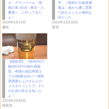
カ・グランペール「情
平」｜昭和の大箱居酒
熱の扉 2018＜東京・八
屋は、昼から通し営業
重洲＞」に行ってきた
でめちゃくちゃ便利な
よ！
店だった
2018年4月15日
2022年10月18日
趣味
新宿
【西荻窪】「PERFECT
BEER KITCHEN 西荻
窪」奇跡の泡比率変え
ての3杯飲み比べ！神田
居酒屋ちぇけさんとの
コラボイベントで、2つ
のお店の良さを知った
よ！
2024年10月6日
西荻窪