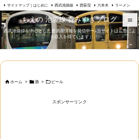
サイトマップ｜はじめに
西武池袋線
西荻窪
六本木
ラーメン

Feedly
RSS
日本酒
歌舞伎
自己紹介
ちえの 池袋線 呑みすぎブログ

西武池袋線を中心とした居酒屋情報を発信中〜♪当サイトは広告によ

る収入を得ています
メニュ

サイド

前へ




ホーム
>
酒
>
ビール
次へ

スポンサーリンク
検索