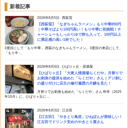
新着記事
2026年8月5日
:
西荻窪
【西荻窪】「なぎちゃんラーメン」もり中華890円
｜中華そばより100円高い！もり中華に初挑戦！チ
ャーシューもしっかりゆで卵も入って、100円以上
に満足感の高い1杯でした！
3度目にして「もり中華」 西荻のなぎちゃんラーメン。3度目の来店にして、
「もり中 ...
2026年8月4日
:
ひばりヶ丘・居酒屋
【ひばりヶ丘】「大衆人情酒場らくだや」月替りで
お刺身の提供を始めた「らくだや」さん｜アジ刺し
の盛り付けに店主の修行遍歴の片鱗を見た！
月替りでお刺身も始めた「らくだや」さん 昨年（2025
年10月）に、ひばりヶ丘に ...
2026年8月3日
:
江古田
【江古田】「やきとり鳥笑」ひねぽんが美味しい！
江古田でドリンク安めのやきとり屋さん