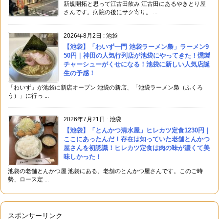
新規開拓と思って江古田飲み 江古田にあるやきとり屋
さんです。病院の後にサク寄り。 ...
2026年8月2日
:
池袋
【池袋】「わいず一門 池袋ラーメン梟」ラーメン9
50円｜神田の人気行列店が池袋にやってきた！燻製
チャーシューがくせになる！池袋に新しい人気店誕
生の予感！
「わいず」が池袋に新店オープン 池袋の新店、「池袋ラーメン梟（ふくろ
う）」に行っ ...
2026年7月21日
:
池袋
【池袋】「とんかつ清水屋」ヒレカツ定食1230円｜
ここにあったんだ！存在は知っていた老舗とんかつ
屋さんを初認識！ヒレカツ定食は肉の味が濃くて美
味しかった！
池袋の老舗とんかつ屋 池袋にある、老舗のとんかつ屋さんです。このご時
勢、ロース定 ...
スポンサーリンク