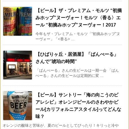
【ビール】ザ・プレミアム・モルツ “初摘
みホップ”ヌーヴォー！モルツ〈香る〉エ
ール “初摘みホップ”ヌーヴォー！2017
今年もザ・プレミアム・モルツ「“初摘みホップ”ヌ
ーヴォー」「<香る> ...
【ひばりヶ丘・居酒屋】「ばんべーる」
さんで”琥珀の時間”
「ばんべーる」さんの生ビールは一期一会 「ばん
べーる」さんの生ビールは定期的に変 ...
【ビール】サントリー「海の向こうのビ
アレシピ」オレンジピールのさわやかビ
ール[カリフォルニアスタイル]ってどんな
味？
オレンジの酸味と苦味が、夏のビールとしてぴったり！キリっと冷や