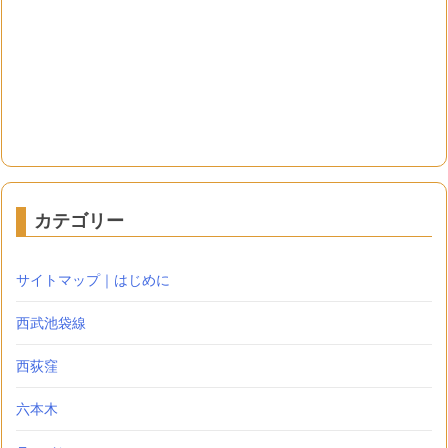
カテゴリー
サイトマップ｜はじめに
西武池袋線
西荻窪
六本木