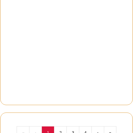
«
‹
1
2
3
4
›
»