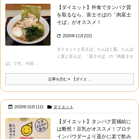
【ダイエット】外食でタンパク質
を取るなら、富士そばの「肉富士
そば」がオススメ！

2020年12月22日
ダイエットと言えば、たんぱく質。たんぱ
く質と言えば、「富士そば」の『肉富士そ
ば』です。今回 ...
記事を読む
【ダイエ ...


2020年10月11日
ダイエット
【ダイエット】タンパク質補給に
は断然！豆乳がオススメ！プロテ
インパウダーより遥かに楽で飲み