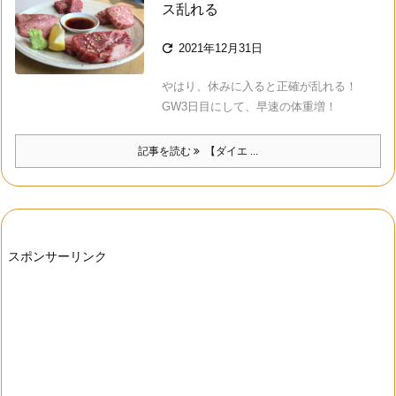
ス乱れる

2021年12月31日
やはり、休みに入ると正確が乱れる！
GW3日目にして、早速の体重増！
記事を読む
【ダイエ ...
スポンサーリンク