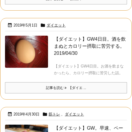


2019年5月1日
ダイエット
【ダイエット】GW4日目。酒を飲
まぬとカロリー摂取に苦労する。
2019/04/30
【ダイエット】GW4日目。お酒を飲まな
かったら、カロリー摂取に苦労した話。
記事を読む
【ダイエ ...


2019年4月30日
筋トレ
,
ダイエット
【ダイエット】GW。早速、ペー