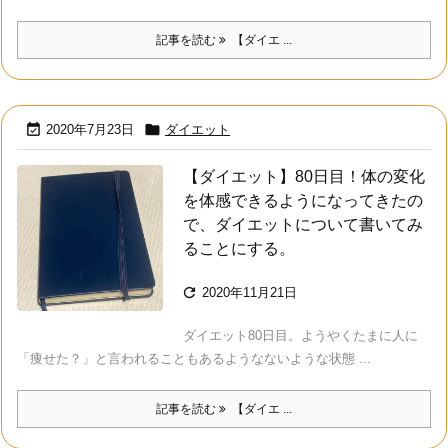
記事を読む
【ダイエ ...


2020年7月23日
ダイエット
【ダイエット】80日目！体の変化
を体感できるようになってきたの
で、ダイエットについて書いてみ
ることにする。

2020年11月21日
ダイエット80日目。ようやくたまに人に
「痩せた？」と言われることもあるようなないような状態 ...
記事を読む
【ダイエ ...