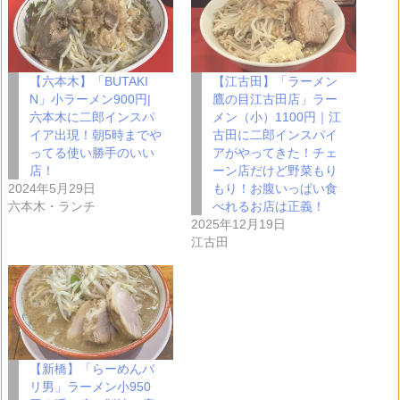
中…
【六本木】「BUTAKI
【江古田】「ラーメン
N」小ラーメン900円|
鷹の目江古田店」ラー
六本木に二郎インスパ
メン（小）1100円｜江
イア出現！朝5時までや
古田に二郎インスパイ
ってる使い勝手のいい
アがやってきた！チェ
店！
ーン店だけど野菜もり
2024年5月29日
もり！お腹いっぱい食
六本木・ランチ
べれるお店は正義！
2025年12月19日
江古田
【新橋】「らーめんバ
リ男」ラーメン小950