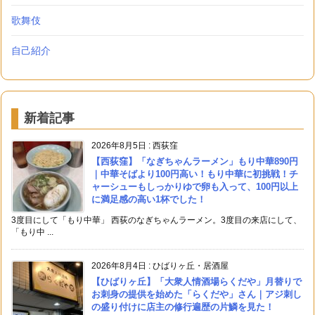
歌舞伎
自己紹介
新着記事
2026年8月5日
:
西荻窪
【西荻窪】「なぎちゃんラーメン」もり中華890円
｜中華そばより100円高い！もり中華に初挑戦！チ
ャーシューもしっかりゆで卵も入って、100円以上
に満足感の高い1杯でした！
3度目にして「もり中華」 西荻のなぎちゃんラーメン。3度目の来店にして、
「もり中 ...
2026年8月4日
:
ひばりヶ丘・居酒屋
【ひばりヶ丘】「大衆人情酒場らくだや」月替りで
お刺身の提供を始めた「らくだや」さん｜アジ刺し
の盛り付けに店主の修行遍歴の片鱗を見た！