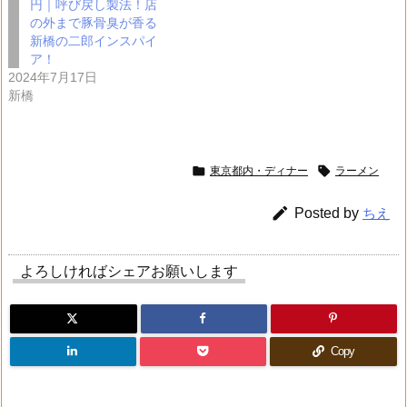
円｜呼び戻し製法！店
の外まで豚骨臭が香る
新橋の二郎インスパイ
ア！
2024年7月17日
新橋


東京都内・ディナー
ラーメン

Posted by
ちえ
よろしければシェアお願いします
Copy