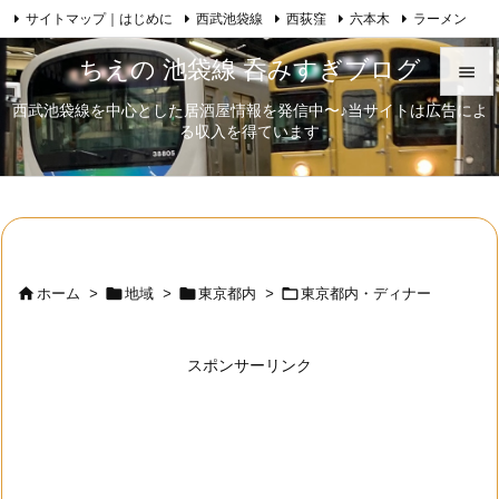
サイトマップ｜はじめに
西武池袋線
西荻窪
六本木
ラーメン

Feedly
RSS
日本酒
歌舞伎
自己紹介
ちえの 池袋線 呑みすぎブログ

西武池袋線を中心とした居酒屋情報を発信中〜♪当サイトは広告によ

る収入を得ています
メニュ

サイド

前へ





ホーム
>
地域
>
東京都内
>
東京都内・ディナー
次へ

スポンサーリンク
検索