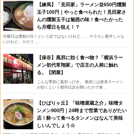
【練馬】「見田家」ラーメン並650円燻製
玉子100円｜やっと食べられた！見田家さ
んの燻製玉子は魅惑の味！食べたかった
ら月曜日を狙え！？
月曜日は燻製の日！という訳ではないけれど…… ヤラカシ案件じゃな
いけれど。カロリ ...
【保谷】風邪に効く食べ物？「横浜ラー
メン初代常翔家」で店主の人柄に触れ
る。【閉業】
こんな季節に風邪っぴき。 風邪には家系ラーメン
が効くという都市伝説を聞いたので食 ...
【ひばりヶ丘】「味噌屋蔵之介」味噌タ
ンメン900円｜24時まで営業でありがたい
店！酔って食べるタンメンはなんて美味
しいんでしょう☆