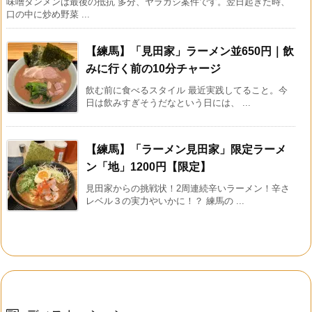
味噌タンメンは最後の抵抗 多分、ヤラカシ案件です。翌日起きた時、
口の中に炒め野菜 ...
【練馬】「見田家」ラーメン並650円｜飲
みに行く前の10分チャージ
飲む前に食べるスタイル 最近実践してること。今
日は飲みすぎそうだなという日には、 ...
【練馬】「ラーメン見田家」限定ラーメ
ン「地」1200円【限定】
見田家からの挑戦状！2周連続辛いラーメン！辛さ
レベル３の実力やいかに！？ 練馬の ...