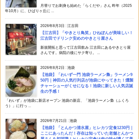
月替りでお刺身も始めた「らくだや」さん 昨年（2025
年10月）に、ひばりヶ丘に ...
2026年8月3日
:
江古田
【江古田】「やきとり鳥笑」ひねぽんが美味しい！
江古田でドリンク安めのやきとり屋さん
新規開拓と思って江古田飲み 江古田にあるやきとり屋
さんです。病院の後にサク寄り。 ...
2026年8月2日
:
池袋
【池袋】「わいず一門 池袋ラーメン梟」ラーメン9
50円｜神田の人気行列店が池袋にやってきた！燻製
チャーシューがくせになる！池袋に新しい人気店誕
生の予感！
「わいず」が池袋に新店オープン 池袋の新店、「池袋ラーメン梟（ふくろ
う）」に行っ ...
2026年7月21日
:
池袋
【池袋】「とんかつ清水屋」ヒレカツ定食1230円｜
ここにあったんだ！存在は知っていた老舗とんかつ
屋さんを初認識！ヒレカツ定食は肉の味が濃くて美