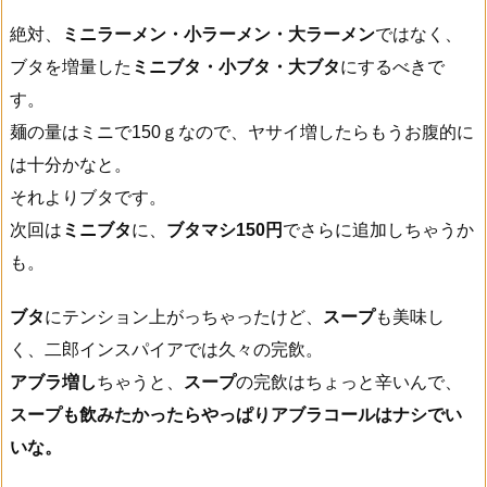
絶対、
ミニラーメン・小ラーメン・大ラーメン
ではなく、
ブタを増量した
ミニブタ・小ブタ・大ブタ
にするべきで
す。
麺の量はミニで150ｇなので、ヤサイ増したらもうお腹的に
は十分かなと。
それよりブタです。
次回は
ミニブタ
に、
ブタマシ150円
でさらに追加しちゃうか
も。
ブタ
にテンション上がっちゃったけど、
スープ
も美味し
く、二郎インスパイアでは久々の完飲。
アブラ増し
ちゃうと、
スープ
の完飲はちょっと辛いんで、
スープも飲みたかったらやっぱりアブラコールはナシでい
いな。