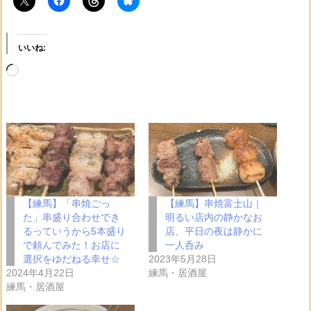
いいね:
読
み
込
み
中…
【練馬】「串焼ごっ
【練馬】串焼富士山｜
た」串盛り合わせでき
明るい店内の静かなお
るっていうから5本盛り
店、平日の夜は静かに
で頼んでみた！お店に
一人呑み
選択をゆだねる幸せ☆
2023年5月28日
2024年4月22日
練馬・居酒屋
練馬・居酒屋