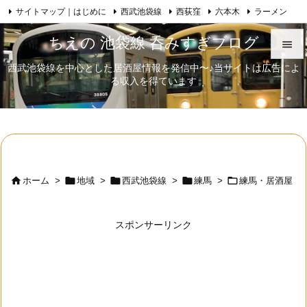
サイトマップ｜はじめに
西武池袋線
西荻窪
六本木
ラーメン

Feedly
RSS
日本酒
歌舞伎
自己紹介
ちえの 池袋線 呑みすぎブログ

西武池袋線を中心とした居酒屋情報を発信中〜♪当サイトは広告によ

る収入を得ています
メニュ

サイド

前へ






ホーム
>
地域
>
西武池袋線
>
練馬
>
練馬・居酒屋
次へ

スポンサーリンク
検索