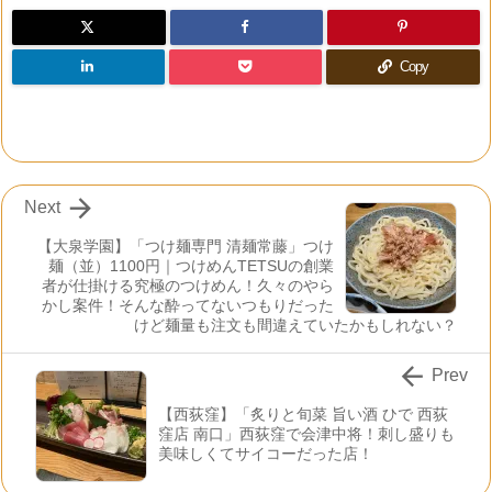
Copy

Next
【大泉学園】「つけ麺専門 清麺常藤」つけ
麺（並）1100円｜つけめんTETSUの創業
者が仕掛ける究極のつけめん！久々のやら
かし案件！そんな酔ってないつもりだった
けど麺量も注文も間違えていたかもしれない？

Prev
【西荻窪】「炙りと旬菜 旨い酒 ひで 西荻
窪店 南口」西荻窪で会津中将！刺し盛りも
美味しくてサイコーだった店！