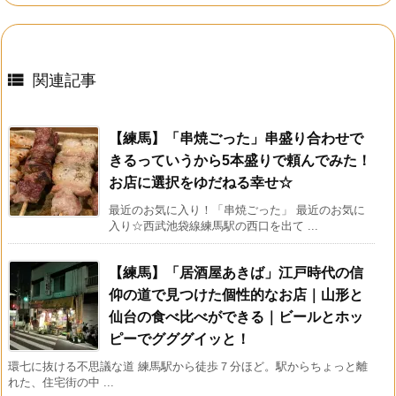

関連記事
【練馬】「串焼ごった」串盛り合わせで
きるっていうから5本盛りで頼んでみた！
お店に選択をゆだねる幸せ☆
最近のお気に入り！「串焼ごった」 最近のお気に
入り☆西武池袋線練馬駅の西口を出て ...
【練馬】「居酒屋あきば」江戸時代の信
仰の道で見つけた個性的なお店｜山形と
仙台の食べ比べができる｜ビールとホッ
ピーでグググイッと！
環七に抜ける不思議な道 練馬駅から徒歩７分ほど。駅からちょっと離
れた、住宅街の中 ...