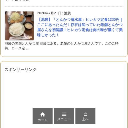
2026年7月21日
:
池袋
【池袋】「とんかつ清水屋」ヒレカツ定食1230円｜
ここにあったんだ！存在は知っていた老舗とんかつ
屋さんを初認識！ヒレカツ定食は肉の味が濃くて美
味しかった！
池袋の老舗とんかつ屋 池袋にある、老舗のとんかつ屋さんです。このご時
勢、ロース定 ...
スポンサーリンク



メニュー
上へ
ホーム