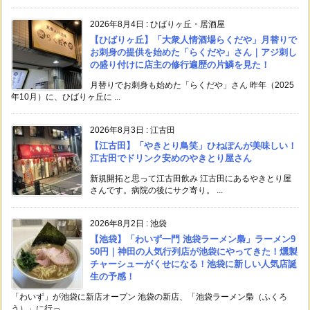
2026年8月4日
:
ひばりヶ丘・居酒屋
【ひばりヶ丘】「大衆人情酒場らくだや」月替りで
お刺身の提供を始めた「らくだや」さん｜アジ刺し
の盛り付けに店主の修行遍歴の片鱗を見た！
月替りでお刺身も始めた「らくだや」さん 昨年（2025
年10月）に、ひばりヶ丘に ...
2026年8月3日
:
江古田
【江古田】「やきとり鳥笑」ひねぽんが美味しい！
江古田でドリンク安めのやきとり屋さん
新規開拓と思って江古田飲み 江古田にあるやきとり屋
さんです。病院の後にサク寄り。 ...
2026年8月2日
:
池袋
【池袋】「わいず一門 池袋ラーメン梟」ラーメン9
50円｜神田の人気行列店が池袋にやってきた！燻製
チャーシューがくせになる！池袋に新しい人気店誕
生の予感！
「わいず」が池袋に新店オープン 池袋の新店、「池袋ラーメン梟（ふくろ
う）」に行っ ...