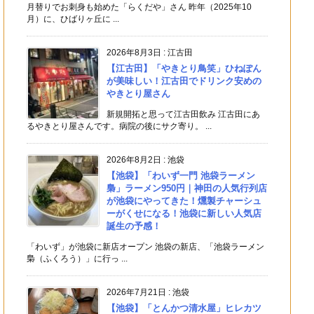
月替りでお刺身も始めた「らくだや」さん 昨年（2025年10
月）に、ひばりヶ丘に ...
2026年8月3日
:
江古田
【江古田】「やきとり鳥笑」ひねぽん
が美味しい！江古田でドリンク安めの
やきとり屋さん
新規開拓と思って江古田飲み 江古田にあ
るやきとり屋さんです。病院の後にサク寄り。 ...
2026年8月2日
:
池袋
【池袋】「わいず一門 池袋ラーメン
梟」ラーメン950円｜神田の人気行列店
が池袋にやってきた！燻製チャーシュ
ーがくせになる！池袋に新しい人気店
誕生の予感！
「わいず」が池袋に新店オープン 池袋の新店、「池袋ラーメン
梟（ふくろう）」に行っ ...
2026年7月21日
:
池袋
【池袋】「とんかつ清水屋」ヒレカツ