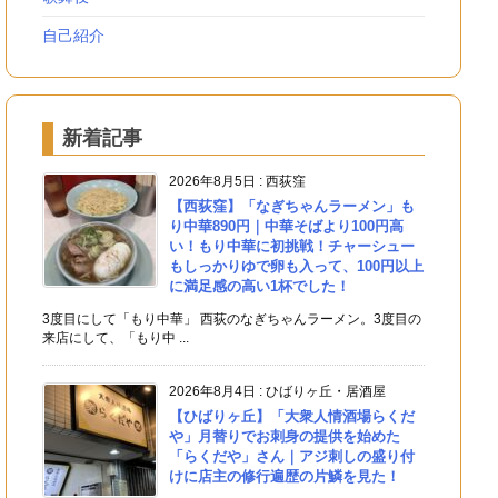
自己紹介
新着記事
2026年8月5日
:
西荻窪
【西荻窪】「なぎちゃんラーメン」も
り中華890円｜中華そばより100円高
い！もり中華に初挑戦！チャーシュー
もしっかりゆで卵も入って、100円以上
に満足感の高い1杯でした！
3度目にして「もり中華」 西荻のなぎちゃんラーメン。3度目の
来店にして、「もり中 ...
2026年8月4日
:
ひばりヶ丘・居酒屋
【ひばりヶ丘】「大衆人情酒場らくだ
や」月替りでお刺身の提供を始めた
「らくだや」さん｜アジ刺しの盛り付
けに店主の修行遍歴の片鱗を見た！