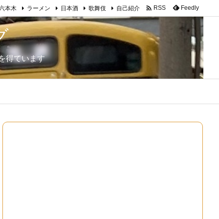

Feedly
RSS
六本木
ラーメン
日本酒
歌舞伎
自己紹介
グ
を得ています