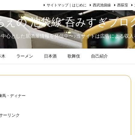
サイトマップ｜はじめに
西武池袋線
西荻窪
ちえの 池袋線 呑みすぎブロ
を中心とした居酒屋情報を発信中〜♪当サイトは広告による収入
本木
ラーメン
日本酒
歌舞伎
自己紹介
練馬・ディナー
サーリンク