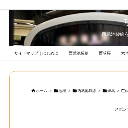
西武池袋線
サイトマップ｜はじめに
西武池袋線
西荻窪
六





ホーム
>
地域
>
西武池袋線
>
練馬
>
スポン