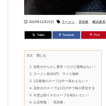


2023年12月21日
ラーメン
,
見田家
,
横浜家系
Twitter
Facebook
Pin it
目次
1.
深夜のやらかし案件！だけど後悔はない！
2.
ラーメン並650円 ライス無料
3.
1日最後のスープは中々味わえない？
4.
店炊きのスープは1日の中で味が変化する
5.
今度は朝イチのスープを味わいたい！
6.
お店情報：「見田家」