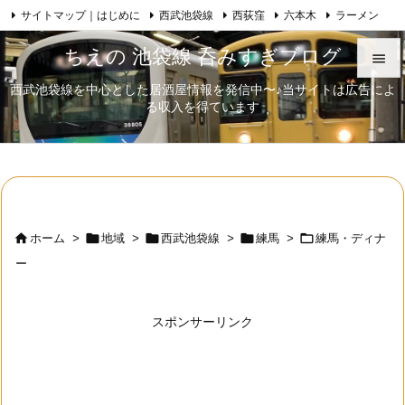
サイトマップ｜はじめに
西武池袋線
西荻窪
六本木
ラーメン

Feedly
RSS
日本酒
歌舞伎
自己紹介
ちえの 池袋線 呑みすぎブログ

西武池袋線を中心とした居酒屋情報を発信中〜♪当サイトは広告によ

る収入を得ています
メニュ

サイド

前へ






ホーム
>
地域
>
西武池袋線
>
練馬
>
練馬・ディナ
次へ
ー

検索
スポンサーリンク