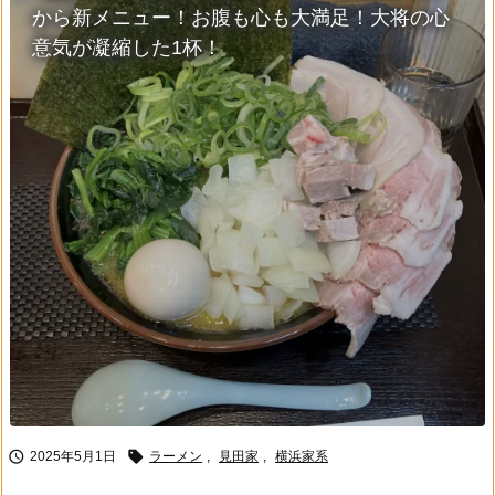
から新メニュー！お腹も心も大満足！大将の心
意気が凝縮した1杯！


2025年5月1日
ラーメン
,
見田家
,
横浜家系