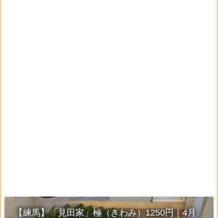
【練馬】「見田家」極（きわみ）1250円｜4月