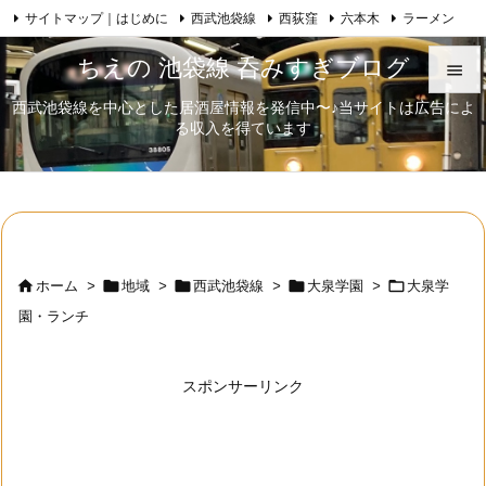
サイトマップ｜はじめに
西武池袋線
西荻窪
六本木
ラーメン

Feedly
RSS
日本酒
歌舞伎
自己紹介
ちえの 池袋線 呑みすぎブログ

西武池袋線を中心とした居酒屋情報を発信中〜♪当サイトは広告によ

る収入を得ています
メニュ

サイド

前へ






ホーム
>
地域
>
西武池袋線
>
大泉学園
>
大泉学
次へ
園・ランチ

検索
スポンサーリンク