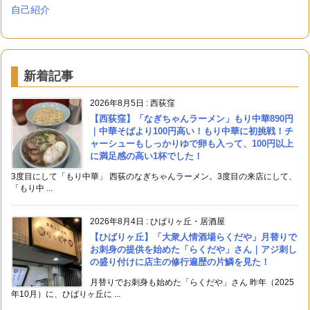
自己紹介
新着記事
2026年8月5日
:
西荻窪
【西荻窪】「なぎちゃんラーメン」もり中華890円
｜中華そばより100円高い！もり中華に初挑戦！チ
ャーシューもしっかりゆで卵も入って、100円以上
に満足感の高い1杯でした！
3度目にして「もり中華」 西荻のなぎちゃんラーメン。3度目の来店にして、
「もり中 ...
2026年8月4日
:
ひばりヶ丘・居酒屋
【ひばりヶ丘】「大衆人情酒場らくだや」月替りで
お刺身の提供を始めた「らくだや」さん｜アジ刺し
の盛り付けに店主の修行遍歴の片鱗を見た！
月替りでお刺身も始めた「らくだや」さん 昨年（2025
年10月）に、ひばりヶ丘に ...