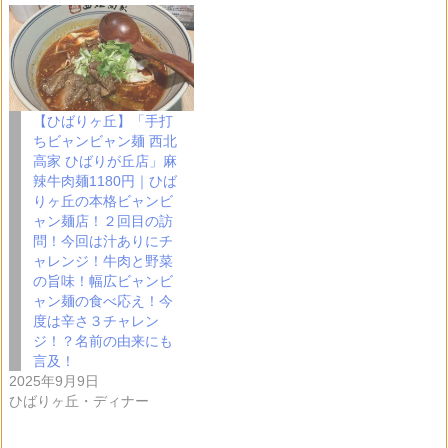
【ひばりヶ丘】「手打
ちビャンビャン麺 西北
高家 ひばりが丘店」麻
辣牛肉麺1180円｜ひば
りヶ丘の本格ビャンビ
ャン麺店！２回目の訪
問！今回は汁ありにチ
ャレンジ！牛肉と野菜
の旨味！幅広ビャンビ
ャン麺の食べ応え！今
度は辛さ３チャレン
ジ！？名前の由来にも
言及！
2025年9月9日
ひばりヶ丘・ディナー