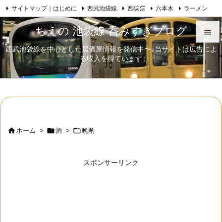
サイトマップ｜はじめに
西武池袋線
西荻窪
六本木
ラーメン

Feedly
RSS
日本酒
歌舞伎
自己紹介
ちえの 池袋線 呑みすぎブログ

西武池袋線を中心とした居酒屋情報を発信中〜♪当サイトは広告によ

る収入を得ています
メニュ

サイド

前へ




ホーム
>
酒
>
晩酌
次へ

スポンサーリンク
検索