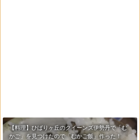
【料理】ひばりヶ丘のクイーンズ伊勢丹で「む
かご」を見つけたので「むかご飯」作った！