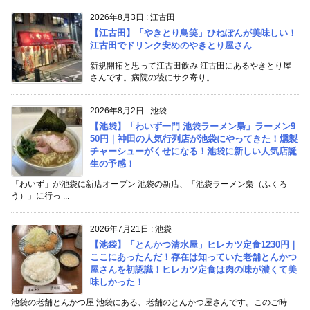
2026年8月3日
:
江古田
【江古田】「やきとり鳥笑」ひねぽんが美味しい！
江古田でドリンク安めのやきとり屋さん
新規開拓と思って江古田飲み 江古田にあるやきとり屋
さんです。病院の後にサク寄り。 ...
2026年8月2日
:
池袋
【池袋】「わいず一門 池袋ラーメン梟」ラーメン9
50円｜神田の人気行列店が池袋にやってきた！燻製
チャーシューがくせになる！池袋に新しい人気店誕
生の予感！
「わいず」が池袋に新店オープン 池袋の新店、「池袋ラーメン梟（ふくろ
う）」に行っ ...
2026年7月21日
:
池袋
【池袋】「とんかつ清水屋」ヒレカツ定食1230円｜
ここにあったんだ！存在は知っていた老舗とんかつ
屋さんを初認識！ヒレカツ定食は肉の味が濃くて美
味しかった！
池袋の老舗とんかつ屋 池袋にある、老舗のとんかつ屋さんです。このご時