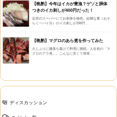
【晩酌】今年はイカが豊漁？ゲソと胴体
つきのイカ刺しが400円だった！
近所のスーパーにてお刺身を物色。結構な量（おそ
らく一パイ分）のイカ刺しが398円 ...
【晩酌】マグロのあら煮を作ってみた
久しぶりに腰落ち着けて料理に挑戦。人生初の「マ
グロのアラ煮」。こんなに安くて簡単 ...
ディスカッション