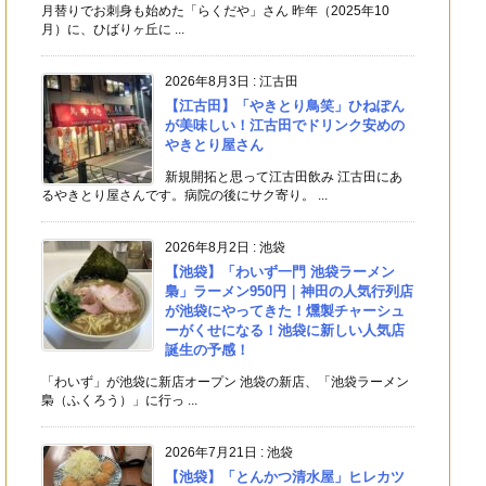
月替りでお刺身も始めた「らくだや」さん 昨年（2025年10
月）に、ひばりヶ丘に ...
2026年8月3日
:
江古田
【江古田】「やきとり鳥笑」ひねぽん
が美味しい！江古田でドリンク安めの
やきとり屋さん
新規開拓と思って江古田飲み 江古田にあ
るやきとり屋さんです。病院の後にサク寄り。 ...
2026年8月2日
:
池袋
【池袋】「わいず一門 池袋ラーメン
梟」ラーメン950円｜神田の人気行列店
が池袋にやってきた！燻製チャーシュ
ーがくせになる！池袋に新しい人気店
誕生の予感！
「わいず」が池袋に新店オープン 池袋の新店、「池袋ラーメン
梟（ふくろう）」に行っ ...
2026年7月21日
:
池袋
【池袋】「とんかつ清水屋」ヒレカツ