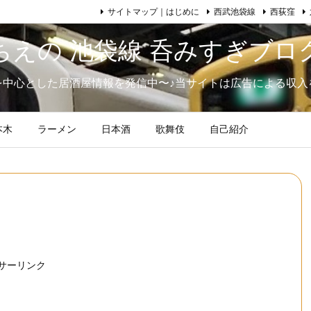
サイトマップ｜はじめに
西武池袋線
西荻窪
ちえの 池袋線 呑みすぎブロ
を中心とした居酒屋情報を発信中〜♪当サイトは広告による収入
本木
ラーメン
日本酒
歌舞伎
自己紹介
サーリンク