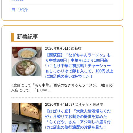
自己紹介
新着記事
2026年8月5日
:
西荻窪
【西荻窪】「なぎちゃんラーメン」も
り中華890円｜中華そばより100円高
い！もり中華に初挑戦！チャーシュー
もしっかりゆで卵も入って、100円以上
に満足感の高い1杯でした！
3度目にして「もり中華」 西荻のなぎちゃんラーメン。3度目の
来店にして、「もり中 ...
2026年8月4日
:
ひばりヶ丘・居酒屋
【ひばりヶ丘】「大衆人情酒場らくだ
や」月替りでお刺身の提供を始めた
「らくだや」さん｜アジ刺しの盛り付
けに店主の修行遍歴の片鱗を見た！