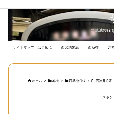
西武池袋線
サイトマップ｜はじめに
西武池袋線
西荻窪
六




ホーム
>
地域
>
西武池袋線
>
石神井公園
スポン