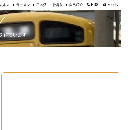

Feedly
RSS
六本木
ラーメン
日本酒
歌舞伎
自己紹介
グ
を得ています