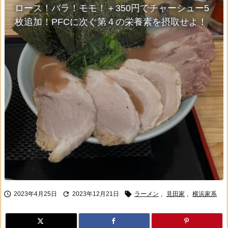
ロース！バラ！モモ！＋350円でチャーシュー5
枚追加！PFCに次ぐ第４の栄養素を摂取せよ！



2023年4月25日
2023年12月21日
ラーメン
,
見田家
,
横浜家系