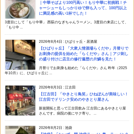
｜中華そばより100円高い！もり中華に初挑戦！チ
ャーシューもしっかりゆで卵も入って、100円以上
に満足感の高い1杯でした！
3度目にして「もり中華」 西荻のなぎちゃんラーメン。3度目の来店にして、
「もり中 ...
2026年8月4日
:
ひばりヶ丘・居酒屋
【ひばりヶ丘】「大衆人情酒場らくだや」月替りで
お刺身の提供を始めた「らくだや」さん｜アジ刺し
の盛り付けに店主の修行遍歴の片鱗を見た！
月替りでお刺身も始めた「らくだや」さん 昨年（2025
年10月）に、ひばりヶ丘に ...
2026年8月3日
:
江古田
【江古田】「やきとり鳥笑」ひねぽんが美味しい！
江古田でドリンク安めのやきとり屋さん
新規開拓と思って江古田飲み 江古田にあるやきとり屋
さんです。病院の後にサク寄り。 ...
2026年8月2日
:
池袋