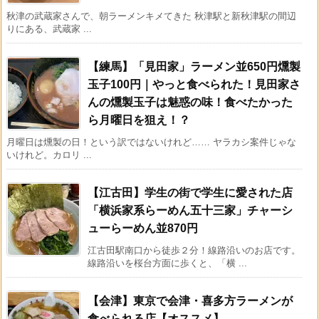
秋津の武蔵家さんで、朝ラーメンキメてきた 秋津駅と新秋津駅の間辺
りにある、武蔵家 ...
【練馬】「見田家」ラーメン並650円燻製
玉子100円｜やっと食べられた！見田家さ
んの燻製玉子は魅惑の味！食べたかった
ら月曜日を狙え！？
月曜日は燻製の日！という訳ではないけれど…… ヤラカシ案件じゃな
いけれど。カロリ ...
【江古田】学生の街で学生に愛された店
「横浜家系らーめん五十三家」チャーシ
ューらーめん並870円
江古田駅南口から徒歩２分！線路沿いのお店です。
線路沿いを桜台方面に歩くと、「横 ...
【会津】東京で会津・喜多方ラーメンが
食べられる店【オススメ】