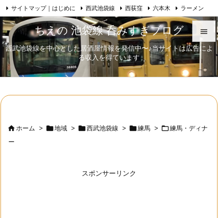
サイトマップ｜はじめに
西武池袋線
西荻窪
六本木
ラーメン

Feedly
RSS
日本酒
歌舞伎
自己紹介
ちえの 池袋線 呑みすぎブログ

西武池袋線を中心とした居酒屋情報を発信中〜♪当サイトは広告によ

る収入を得ています
メニュ

サイド

前へ






ホーム
>
地域
>
西武池袋線
>
練馬
>
練馬・ディナ
次へ
ー

検索
スポンサーリンク