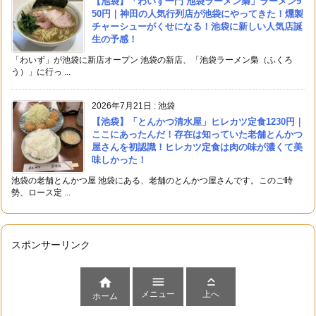
【池袋】「わいず一門 池袋ラーメン梟」ラーメン9
50円｜神田の人気行列店が池袋にやってきた！燻製
チャーシューがくせになる！池袋に新しい人気店誕
生の予感！
「わいず」が池袋に新店オープン 池袋の新店、「池袋ラーメン梟（ふくろ
う）」に行っ ...
2026年7月21日
:
池袋
【池袋】「とんかつ清水屋」ヒレカツ定食1230円｜
ここにあったんだ！存在は知っていた老舗とんかつ
屋さんを初認識！ヒレカツ定食は肉の味が濃くて美
味しかった！
池袋の老舗とんかつ屋 池袋にある、老舗のとんかつ屋さんです。このご時
勢、ロース定 ...
スポンサーリンク



メニュー
上へ
ホーム