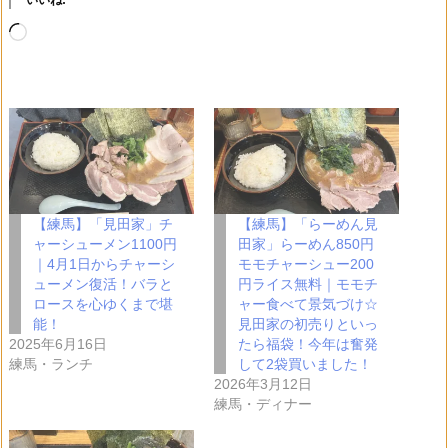
いいね:
読
み
込
み
中…
【練馬】「見田家」チ
【練馬】「らーめん見
ャーシューメン1100円
田家」らーめん850円
｜4月1日からチャーシ
モモチャーシュー200
ューメン復活！バラと
円ライス無料｜モモチ
ロースを心ゆくまで堪
ャー食べて景気づけ☆
能！
見田家の初売りといっ
2025年6月16日
たら福袋！今年は奮発
練馬・ランチ
して2袋買いました！
2026年3月12日
練馬・ディナー