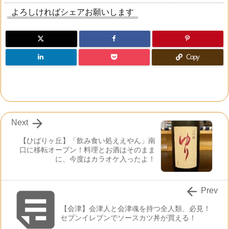
よろしければシェアお願いします
Copy

Next
【ひばりヶ丘】「飲み食い処ええやん」南
口に移転オープン！料理とお酒はそのまま
に、今度はカラオケ入ったよ！


Prev
【会津】会津人と会津魂を持つ全人類、必見！
セブンイレブンでソースカツ丼が買える！