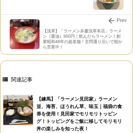

Prev
【浅草】「ラーメン弁慶浅草本店」ラーメ
ン（醤油）950円｜飲んだらラーメン！創
業昭和48年の超老舗！言問通り沿いで朝か
ら営業中！

関連記事
【練馬】「ラーメン見田家」ラーメン
並、海苔、ほうれん草、味玉｜福袋の食
券を使用！見田家でモリモリトッピン
グ！トッピングをご飯に移してモリモリ
丼の楽しみを知った夜！