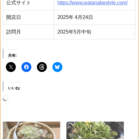
公式サイト
https://www.watanabestyle.com/
開店日
2025年 4月24日
訪問月
2025年5月中旬
共有:
いいね:
読
み
込
み
中…