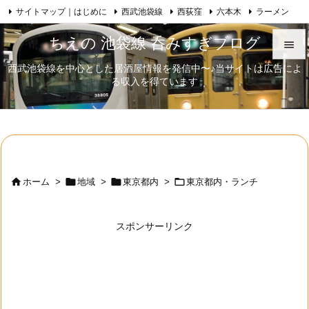
サイトマップ｜はじめに
西武池袋線
西荻窪
六本木
ラーメン

Feedly
RSS
日本酒
歌舞伎
自己紹介
ちえの 池袋線 呑みすぎブログ

西武池袋線を中心とした居酒屋情報を発信中〜♪当サイトは広告によ

る収入を得ています
メニュ

サイド

前へ





ホーム
>
地域
>
東京都内
>
東京都内・ランチ
次へ

スポンサーリンク
検索