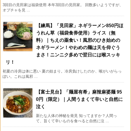
3回目の見田家は福袋使用 本年3回目の見田家。 回数多いようですが、
オプチャを見 ...
【練馬】「見田家」ネギラーメン850円ほ
うれん草（福袋食券使用）ライス（無
料）｜ちえの薬食い！風邪のひき始めの
ネギラーメン！やわめの麺は天を仰ぐう
まさ！ニンニク多めで翌日には喉スッキ
リ！
初夏の冷房は体に悪い 夏の始まり。冷房負けしたのか、喉がいがらっ
ぽい。これは風邪 ...
【富士見台】「麺屋有希」麻辣麻婆麺 95
0円（限定）｜人間うまくて辛いと自然に
泣く
新たな人体の神秘を発見 知ってますか？人間っ
て、旨くて辛いものを食べると自然に泣 ...