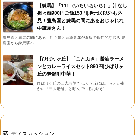
【練馬】「111（いちいちいち）」汁なし
担々麺900円ご飯150円|地元民以外も必
見！豊島園と練馬の間にあるおじゃれな
中華屋さん！
豊島園と練馬の間にある、担々麺と麻婆豆腐が看板の個性的なお店 豊
島園から練馬駅へ ...
【ひばりヶ丘】「ことぶき」醤油ラーメ
ンとカレーライスセット890円|ひばりヶ
丘の老舗町中華！
ひばりヶ丘の三大老舗 ひばりヶ丘には。ちえが密
かに「三大老舗」と呼んでいるお店が ...
ディスカッション