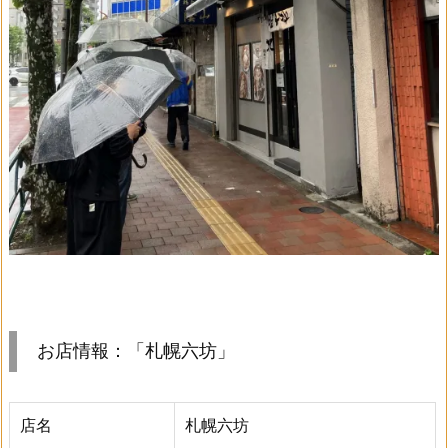
お店情報：「札幌六坊」
店名
札幌六坊