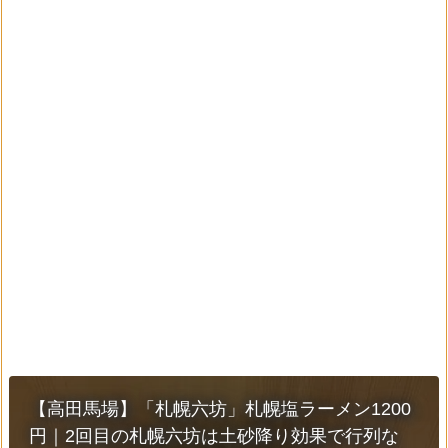
【高田馬場】「札幌六坊」札幌塩ラーメン1200
円｜2回目の札幌六坊は土砂降り効果で行列な