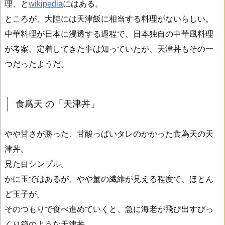
理、と
wikipedia
にはある。
ところが、大陸には天津飯に相当する料理がないらしい。
中華料理が日本に浸透する過程で、日本独自の中華風料理
が考案、定着してきた事は知っていたが、天津丼もその一
つだったようだ。
食爲天 の「天津丼」
やや甘さが勝った、甘酸っぱいタレのかかった食為天の天
津丼。
見た目シンプル。
かに玉ではあるが、やや蟹の繊維が見える程度で、ほとん
ど玉子が。
そのつもりで食べ進めていくと、急に海老が飛び出すびっ
くり箱のような天津丼。