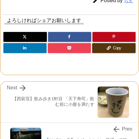

Posted by
ちえ
よろしければシェアお願いします
Copy

Next
【西荻窪】飲み歩き1軒目 「天下寿司」飲
む前に小腹を満たす

Prev