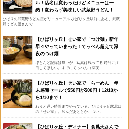
ル！店名は変わったけどメニューは一
緒！変わらず美味しい武蔵野うどん！
ひばりの武蔵野うどん屋がリニューアル ひばりヶ丘駅前にある、武蔵
野うどん屋さんで ...
【ひばりヶ丘】せい家で「つけ麺」新年
早々やっていまった！てっぺん超えて深
夜のつけ麺
ほとんど記憶は無いが、写真は残ってる 時計に注
目してほしい。すでにてっぺん（深夜 ...
【ひばりヶ丘】せい家で「らーめん」年
末感謝セールで550円が500円！12/10か
ら1/10まで！
わりと遅い時間までやっている、ひばりヶ丘駅北口
の「せい家」。飲んだあととか、つい ...
【ひばりヶ丘・ディナー】食爲天さんで