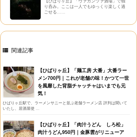
【ひばりヶ丘】「ヴァカンツァ酒場」で独
り呑み。ここは一人でもゆっくり楽しく過
ごせる……

関連記事
【ひばりヶ丘】「麺工房 大番」大番ラー
メン700円｜これが老舗の味！かつて一世
を風靡した背脂チャッチャはいまでも元
気！
ひばりヶ丘駅で、ラーメンサニーと並ぶ老舗ラーメン店 評判は聞いて
いたし、居酒屋使 ...
【ひばりヶ丘】「肉汁うどん しろ松」
肉汁うどん950円｜金豚雲がリニューア