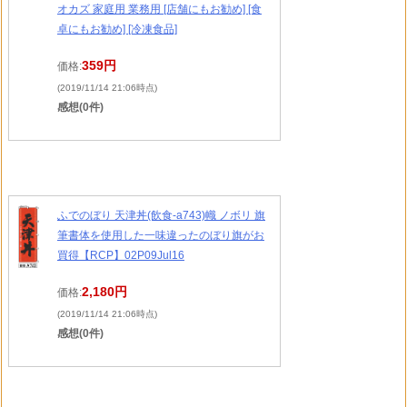
オカズ 家庭用 業務用 [店舗にもお勧め] [食
卓にもお勧め] [冷凍食品]
359円
価格:
(2019/11/14 21:06時点)
感想(0件)
ふでのぼり 天津丼(飲食-a743)幟 ノボリ 旗
筆書体を使用した一味違ったのぼり旗がお
買得【RCP】02P09Jul16
2,180円
価格:
(2019/11/14 21:06時点)
感想(0件)