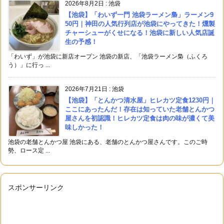
2026年8月2日
:
池袋
【池袋】「わいず一門 池袋ラーメン梟」ラーメン9
50円｜神田の人気行列店が池袋にやってきた！燻製
チャーシューがくせになる！池袋に新しい人気店誕
生の予感！
「わいず」が池袋に新店オープン 池袋の新店、「池袋ラーメン梟（ふくろ
う）」に行っ ...
2026年7月21日
:
池袋
【池袋】「とんかつ清水屋」ヒレカツ定食1230円｜
ここにあったんだ！存在は知っていた老舗とんかつ
屋さんを初認識！ヒレカツ定食は肉の味が濃くて美
味しかった！
池袋の老舗とんかつ屋 池袋にある、老舗のとんかつ屋さんです。このご時
勢、ロース定 ...
スポンサーリンク