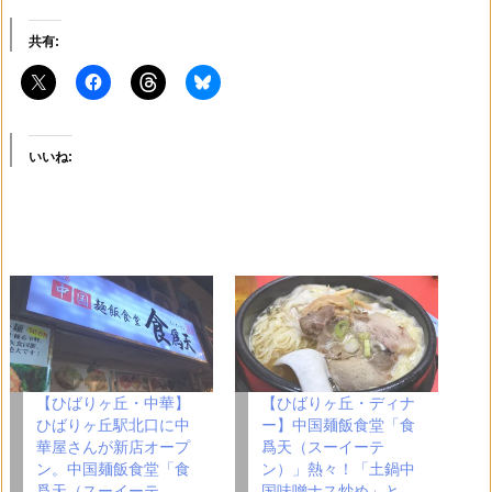
共有:
いいね:
【ひばりヶ丘・中華】
【ひばりヶ丘・ディナ
ひばりヶ丘駅北口に中
ー】中国麺飯食堂「食
華屋さんが新店オープ
爲天（スーイーテ
ン。中国麺飯食堂「食
ン）」熱々！「土鍋中
爲天（スーイーテ
国味噌ナス炒め」と