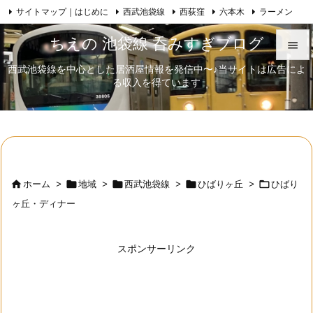
サイトマップ｜はじめに
西武池袋線
西荻窪
六本木
ラーメン

Feedly
RSS
日本酒
歌舞伎
自己紹介
ちえの 池袋線 呑みすぎブログ

西武池袋線を中心とした居酒屋情報を発信中〜♪当サイトは広告によ

る収入を得ています
メニュ

サイド

前へ






ホーム
>
地域
>
西武池袋線
>
ひばりヶ丘
>
ひばり
次へ
ヶ丘・ディナー

検索
スポンサーリンク