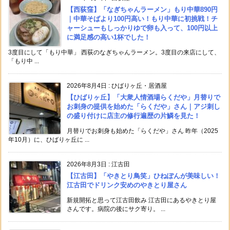
【西荻窪】「なぎちゃんラーメン」もり中華890円
｜中華そばより100円高い！もり中華に初挑戦！チ
ャーシューもしっかりゆで卵も入って、100円以上
に満足感の高い1杯でした！
3度目にして「もり中華」 西荻のなぎちゃんラーメン。3度目の来店にして、
「もり中 ...
2026年8月4日
:
ひばりヶ丘・居酒屋
【ひばりヶ丘】「大衆人情酒場らくだや」月替りで
お刺身の提供を始めた「らくだや」さん｜アジ刺し
の盛り付けに店主の修行遍歴の片鱗を見た！
月替りでお刺身も始めた「らくだや」さん 昨年（2025
年10月）に、ひばりヶ丘に ...
2026年8月3日
:
江古田
【江古田】「やきとり鳥笑」ひねぽんが美味しい！
江古田でドリンク安めのやきとり屋さん
新規開拓と思って江古田飲み 江古田にあるやきとり屋
さんです。病院の後にサク寄り。 ...