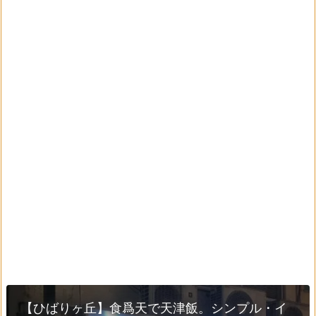
【ひばりヶ丘】食爲天で天津飯。シンプル・イ