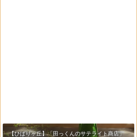
【ひばりヶ丘】「田っくんのサテライト商店」