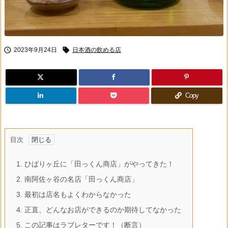


2023年9月24日
日本酒の飲める店
Copy
目次
1.
ひばりヶ丘に「田っくん商店」がやってきた！
2.
南阿佐ヶ谷の名店「田っくん商店」
3.
最初は店名もよくわからなかった
4.
正直、どんなお店ができるのか期待してなかった
5.
この記事はラブレターです！（断言）