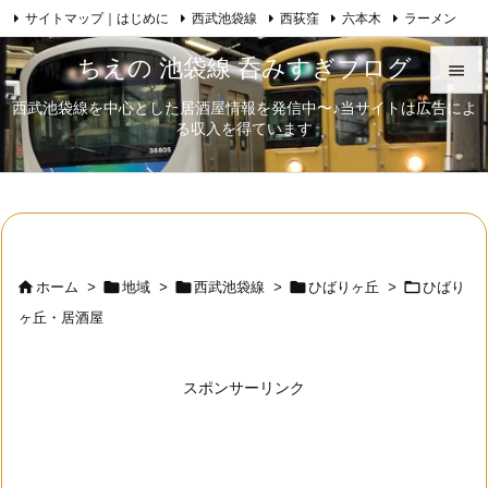
サイトマップ｜はじめに
西武池袋線
西荻窪
六本木
ラーメン

Feedly
RSS
日本酒
歌舞伎
自己紹介
ちえの 池袋線 呑みすぎブログ

西武池袋線を中心とした居酒屋情報を発信中〜♪当サイトは広告によ

る収入を得ています
メニュ

サイド

前へ






ホーム
>
地域
>
西武池袋線
>
ひばりヶ丘
>
ひばり
次へ
ヶ丘・居酒屋

検索
スポンサーリンク