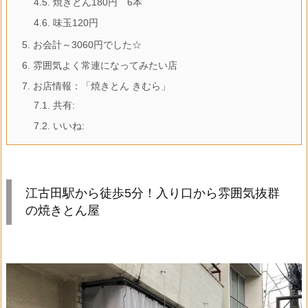
4.5.
焼きとん180円 6本
4.6.
味玉120円
5.
お会計～3060円でした☆
6.
雰囲気よく常連になってみたい店
7.
お店情報：「焼きとん きむら」
7.1.
共有:
7.2.
いいね:
江古田駅から徒歩5分！入り口から雰囲気抜群
の焼きとん屋