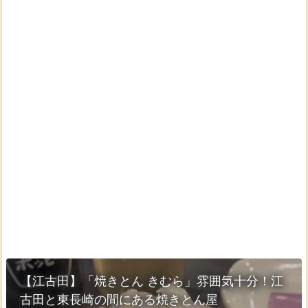
【江古田】「焼きとん きむら」雰囲気十分！江
古田と東長崎の間にある焼きとん屋