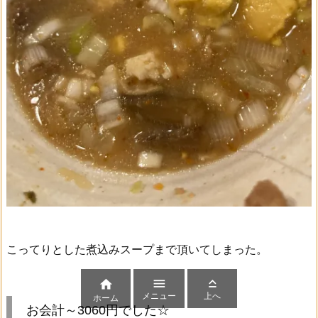
こってりとした煮込みスープまで頂いてしまった。



メニュー
上へ
ホーム
お会計～3060円でした☆