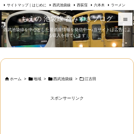
サイトマップ｜はじめに
西武池袋線
西荻窪
六本木
ラーメン

Feedly
RSS
日本酒
歌舞伎
自己紹介
ちえの 池袋線 呑みすぎブログ

西武池袋線を中心とした居酒屋情報を発信中〜♪当サイトは広告によ

る収入を得ています
メニュ

サイド

前へ





ホーム
>
地域
>
西武池袋線
>
江古田
次へ

スポンサーリンク
検索