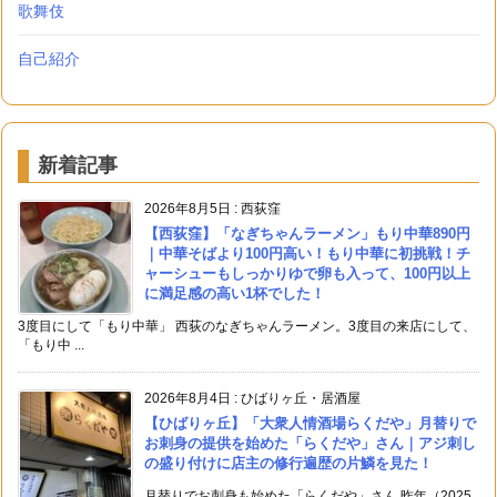
歌舞伎
自己紹介
新着記事
2026年8月5日
:
西荻窪
【西荻窪】「なぎちゃんラーメン」もり中華890円
｜中華そばより100円高い！もり中華に初挑戦！チ
ャーシューもしっかりゆで卵も入って、100円以上
に満足感の高い1杯でした！
3度目にして「もり中華」 西荻のなぎちゃんラーメン。3度目の来店にして、
「もり中 ...
2026年8月4日
:
ひばりヶ丘・居酒屋
【ひばりヶ丘】「大衆人情酒場らくだや」月替りで
お刺身の提供を始めた「らくだや」さん｜アジ刺し
の盛り付けに店主の修行遍歴の片鱗を見た！
月替りでお刺身も始めた「らくだや」さん 昨年（2025