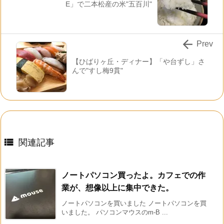
E」で二本松産の米"五百川"

Prev
【ひばりヶ丘・ディナー】「や台ずし」さ
んで"すし梅9貫"

関連記事
ノートパソコン買ったよ。カフェでの作
業が、想像以上に集中できた。
ノートパソコンを買いました ノートパソコンを買
いました。 パソコンマウスのm-B ...