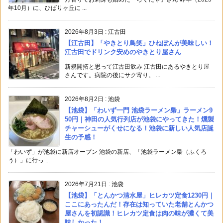
年10月）に、ひばりヶ丘に ...
2026年8月3日
:
江古田
【江古田】「やきとり鳥笑」ひねぽんが美味しい！
江古田でドリンク安めのやきとり屋さん
新規開拓と思って江古田飲み 江古田にあるやきとり屋
さんです。病院の後にサク寄り。 ...
2026年8月2日
:
池袋
【池袋】「わいず一門 池袋ラーメン梟」ラーメン9
50円｜神田の人気行列店が池袋にやってきた！燻製
チャーシューがくせになる！池袋に新しい人気店誕
生の予感！
「わいず」が池袋に新店オープン 池袋の新店、「池袋ラーメン梟（ふくろ
う）」に行っ ...
2026年7月21日
:
池袋
【池袋】「とんかつ清水屋」ヒレカツ定食1230円｜
ここにあったんだ！存在は知っていた老舗とんかつ
屋さんを初認識！ヒレカツ定食は肉の味が濃くて美
味しかった！