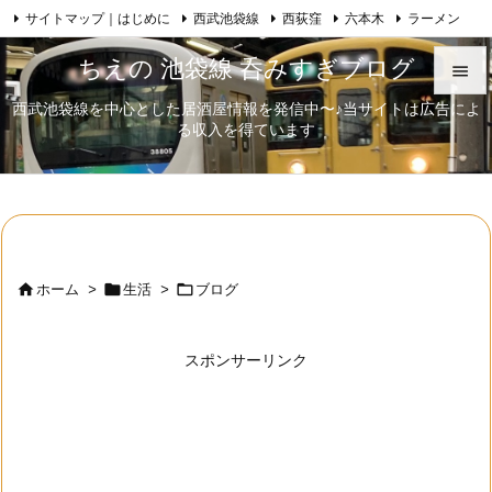
サイトマップ｜はじめに
西武池袋線
西荻窪
六本木
ラーメン

Feedly
RSS
日本酒
歌舞伎
自己紹介
ちえの 池袋線 呑みすぎブログ

西武池袋線を中心とした居酒屋情報を発信中〜♪当サイトは広告によ

る収入を得ています
メニュ

サイド

前へ




ホーム
>
生活
>
ブログ
次へ

スポンサーリンク
検索