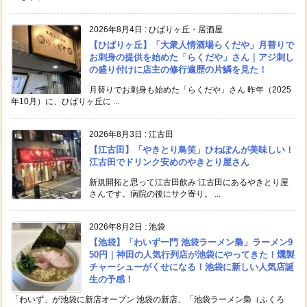
2026年8月4日
:
ひばりヶ丘・居酒屋
【ひばりヶ丘】「大衆人情酒場らくだや」月替りで
お刺身の提供を始めた「らくだや」さん｜アジ刺し
の盛り付けに店主の修行遍歴の片鱗を見た！
月替りでお刺身も始めた「らくだや」さん 昨年（2025
年10月）に、ひばりヶ丘に ...
2026年8月3日
:
江古田
【江古田】「やきとり鳥笑」ひねぽんが美味しい！
江古田でドリンク安めのやきとり屋さん
新規開拓と思って江古田飲み 江古田にあるやきとり屋
さんです。病院の後にサク寄り。 ...
2026年8月2日
:
池袋
【池袋】「わいず一門 池袋ラーメン梟」ラーメン9
50円｜神田の人気行列店が池袋にやってきた！燻製
チャーシューがくせになる！池袋に新しい人気店誕
生の予感！
「わいず」が池袋に新店オープン 池袋の新店、「池袋ラーメン梟（ふくろ