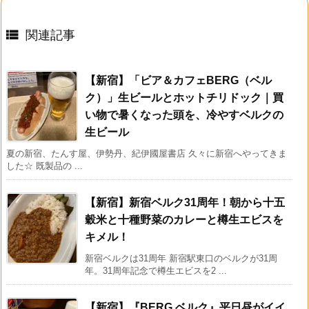

関連記事
【新宿】「ビア＆カフェBERG（ベル
ク）」生ビールとホットチリドック｜買
い物で暑くなった頭を、冷やすベルクの
生ビール
夏の新宿、たんす屋、伊勢丹、紀伊國屋書店 久々に新宿へやってきま
した☆ 既製品の ...
【新宿】新宿ベルク31周年！朝から十五
穀米と十種野菜のカレーと樽生エビスを
キメル！
新宿ベルクは31周年 新宿駅東口のベルクが31周
年。31周年記念で樽生エビスを2 ...
【新宿】『BERG ベルク』平日昼がイイ