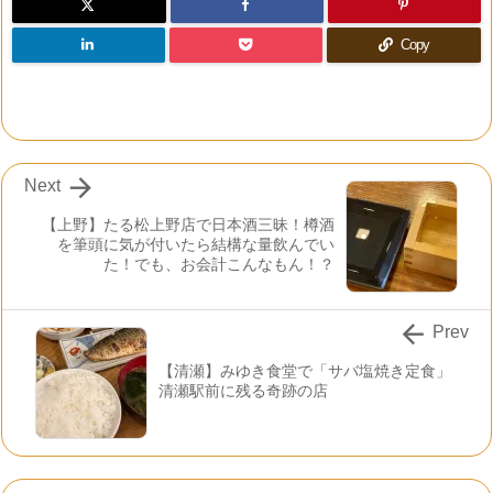
Copy

Next
【上野】たる松上野店で日本酒三昧！樽酒
を筆頭に気が付いたら結構な量飲んでい
た！でも、お会計こんなもん！？

Prev
【清瀬】みゆき食堂で「サバ塩焼き定食」
清瀬駅前に残る奇跡の店