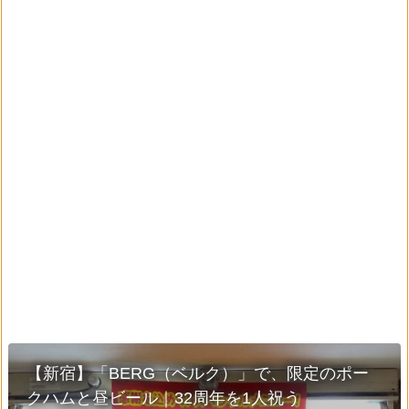
【新宿】「BERG（ベルク）」で、限定のポー
クハムと昼ビール｜32周年を1人祝う