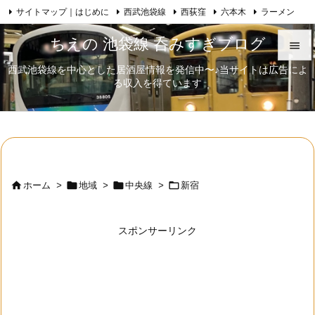
サイトマップ｜はじめに
西武池袋線
西荻窪
六本木
ラーメン

Feedly
RSS
日本酒
歌舞伎
自己紹介
ちえの 池袋線 呑みすぎブログ

西武池袋線を中心とした居酒屋情報を発信中〜♪当サイトは広告によ

る収入を得ています
メニュ

サイド

前へ





ホーム
>
地域
>
中央線
>
新宿
次へ

スポンサーリンク
検索