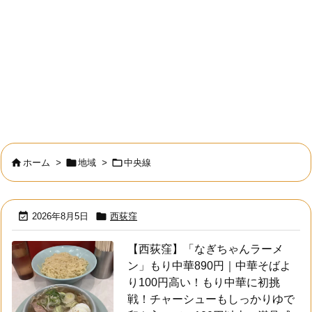



ホーム
>
地域
>
中央線


2026年8月5日
西荻窪
【西荻窪】「なぎちゃんラーメ
ン」もり中華890円｜中華そばよ
り100円高い！もり中華に初挑
戦！チャーシューもしっかりゆで