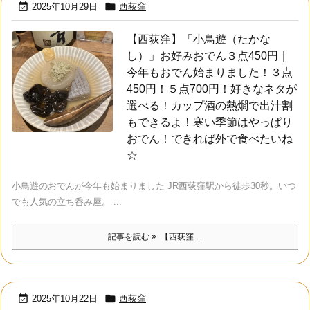


2025年10月29日
西荻窪
【西荻窪】「小鳥遊（たかな
し）」お好みおでん３点450円｜
今年もおでん始まりました！３点
450円！５点700円！好きなネタが
選べる！カップ酒の熱燗で出汁割
もできるよ！寒い季節はやっぱり
おでん！できれば外で食べたいね
☆
小鳥遊のおでんが今年も始まりました JR西荻窪駅から徒歩30秒。いつ
でも人気の立ち呑み屋。 ...
記事を読む
【西荻窪 ...


2025年10月22日
西荻窪