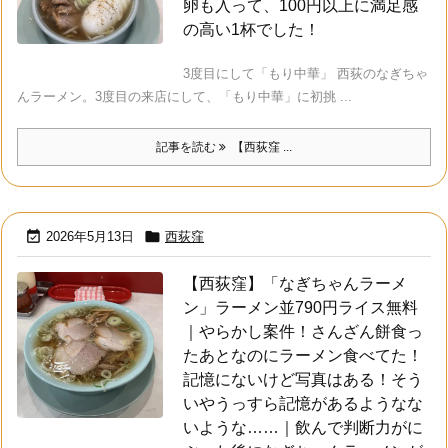
卵も入って、100円以上に満足感
の高い1杯でした！
3度目にして「もり中華」 西荻のなぎちゃ
んラーメン。3度目の来店にして、「もり中華」に初挑 ...
記事を読む
【西荻窪 ...


2026年5月13日
西荻窪
【西荻窪】「なぎちゃんラーメ
ン」ラーメン並790円ライス無料
｜やらかし案件！さんざん餅食っ
たあとなのにラーメン食べてた！
記憶にないけど写真はある！そう
いやうっすら記憶があるようなな
いような……｜飲んで判断力がに