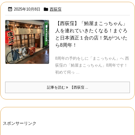


2025年10月8日
西荻窪
【西荻窪】「鮪屋まこっちゃん」
人を連れていきたくなる！まぐろ
と日本酒正１合の店！気がついた
ら8周年！
8周年の予約をしに「まこっちゃん」へ 西
荻窪の「鮪屋まこっちゃん」8周年です！
初めて伺っ ...
記事を読む
【西荻窪 ...
スポンサーリンク