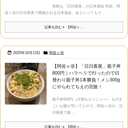
気軽な「日日夜夜」の日本酒会 時折、阿
佐ヶ谷の日日夜夜で開催される日本酒会。会といってもそ ...
記事を読む
【阿佐ヶ ...


2025年10月13日
阿佐ヶ谷
【阿佐ヶ谷】「日日夜夜」親子丼
800円｜ハラヘリで行ったので日
替わり親子丼1本勝負！メシ300g
にやられてちえの完敗！
親子丼800円（日替わりメニュー） ものす
ごいお腹が空いてたので。阿佐ヶ谷の、日
日夜夜で親 ...
記事を読む
【阿佐ヶ ...