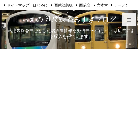
サイトマップ｜はじめに
西武池袋線
西荻窪
六本木
ラーメン

Feedly
RSS
日本酒
歌舞伎
自己紹介
ちえの 池袋線 呑みすぎブログ

西武池袋線を中心とした居酒屋情報を発信中〜♪当サイトは広告によ

る収入を得ています
メニュ

サイド

前へ

次へ

検索