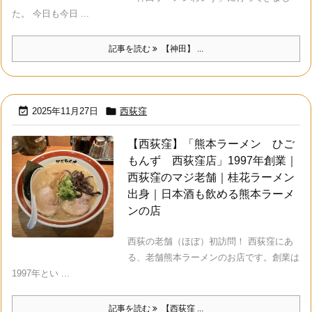
た。 今日も今日 ...
記事を読む
【神田】 ...


2025年11月27日
西荻窪
【西荻窪】「熊本ラーメン ひご
もんず 西荻窪店」1997年創業｜
西荻窪のマジ老舗｜桂花ラーメン
出身｜日本酒も飲める熊本ラーメ
ンの店
西荻の老舗（ほぼ）初訪問！ 西荻窪にあ
る、老舗熊本ラーメンのお店です。創業は
1997年とい ...
記事を読む
【西荻窪 ...