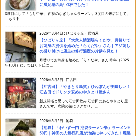
に満足感の高い1杯でした！
3度目にして「もり中華」 西荻のなぎちゃんラーメン。3度目の来店にして、
「もり中 ...
2026年8月4日
:
ひばりヶ丘・居酒屋
【ひばりヶ丘】「大衆人情酒場らくだや」月替りで
お刺身の提供を始めた「らくだや」さん｜アジ刺し
の盛り付けに店主の修行遍歴の片鱗を見た！
月替りでお刺身も始めた「らくだや」さん 昨年（2025
年10月）に、ひばりヶ丘に ...
2026年8月3日
:
江古田
【江古田】「やきとり鳥笑」ひねぽんが美味しい！
江古田でドリンク安めのやきとり屋さん
新規開拓と思って江古田飲み 江古田にあるやきとり屋
さんです。病院の後にサク寄り。 ...
2026年8月2日
:
池袋
【池袋】「わいず一門 池袋ラーメン梟」ラーメン9
50円｜神田の人気行列店が池袋にやってきた！燻製