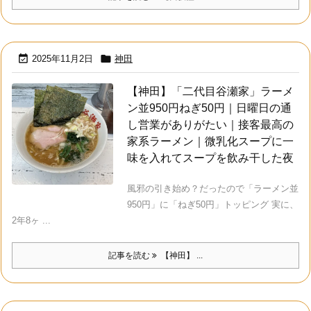


2025年11月2日
神田
【神田】「二代目谷瀬家」ラーメ
ン並950円ねぎ50円｜日曜日の通
し営業がありがたい｜接客最高の
家系ラーメン｜微乳化スープに一
味を入れてスープを飲み干した夜
風邪の引き始め？だったので「ラーメン並
950円」に「ねぎ50円」トッピング 実に、
2年8ヶ ...
記事を読む
【神田】 ...