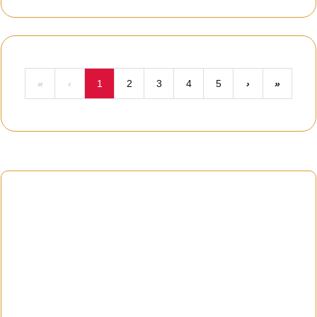
«
‹
1
2
3
4
5
›
»