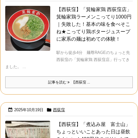
【西荻窪】「箕輪家鶏 西荻窪店」
箕輪家鶏ラーメンこってり1000円
｜失敗した！基本の味を食べそこ
ね★こってり鶏ポタージュスープ
に家系の麺は初めての体験！
駅から徒歩4分 麺尊RAGEのちょっと先
西荻窪の「箕輪家鶏 西荻窪店」行ってき
ました。 ...
記事を読む
【西荻窪 ...


2025年10月19日
西荻窪
【西荻窪】「煮込み屋 富士山」
ちょっといいことあった日は昼飲