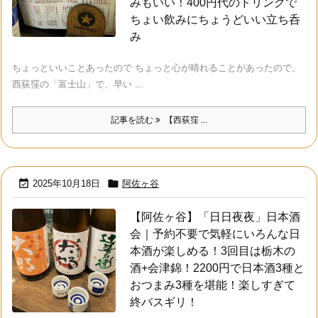
みもいい！400円代のドリンクで
ちょい飲みにちょうどいい立ち呑
み
ちょっといいことあったので ちょっと心が晴れることがあったので。
西荻窪の「富士山」で、早い ...
記事を読む
【西荻窪 ...


2025年10月18日
阿佐ヶ谷
【阿佐ヶ谷】「日日夜夜」日本酒
会｜予約不要で気軽にいろんな日
本酒が楽しめる！3回目は栃木の
酒+会津錦！2200円で日本酒3種と
おつまみ3種を堪能！楽しすぎて
終バスギリ！