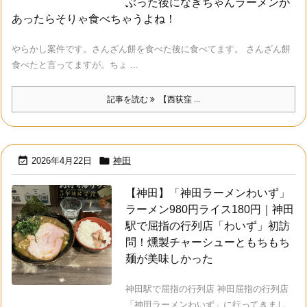
ぶった後になぎちゃんラーメンが
あったらそりゃ食べちゃうよね！
やらかし案件です。さんざん餅を食べた後に食べてます。 さんざん餅
食べたと言ってますが。ちょ ...
記事を読む
【西荻窪 ...


2026年4月22日
神田
【神田】「神田ラーメンわいず」
ラーメン980円ライス180円｜神田
駅で屈指の行列店「わいず」初訪
問！燻製チャーシューともちもち
麺が美味しかった
神田駅で屈指の行列店 神田屈指の行列店
「神田ラーメンわいず」に行ってきまし