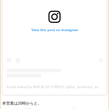
View this post on Instagram
A post shared by BAR BLUE FOREST (@bar_blueforest_asagaya)
本営業は20時からと。