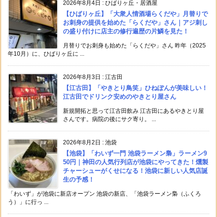
2026年8月4日
:
ひばりヶ丘・居酒屋
【ひばりヶ丘】「大衆人情酒場らくだや」月替りで
お刺身の提供を始めた「らくだや」さん｜アジ刺し
の盛り付けに店主の修行遍歴の片鱗を見た！
月替りでお刺身も始めた「らくだや」さん 昨年（2025
年10月）に、ひばりヶ丘に ...
2026年8月3日
:
江古田
【江古田】「やきとり鳥笑」ひねぽんが美味しい！
江古田でドリンク安めのやきとり屋さん
新規開拓と思って江古田飲み 江古田にあるやきとり屋
さんです。病院の後にサク寄り。 ...
2026年8月2日
:
池袋
【池袋】「わいず一門 池袋ラーメン梟」ラーメン9
50円｜神田の人気行列店が池袋にやってきた！燻製
チャーシューがくせになる！池袋に新しい人気店誕
生の予感！
「わいず」が池袋に新店オープン 池袋の新店、「池袋ラーメン梟（ふくろ
う）」に行っ ...