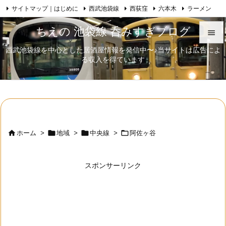
サイトマップ｜はじめに
西武池袋線
西荻窪
六本木
ラーメン

Feedly
RSS
日本酒
歌舞伎
自己紹介
ちえの 池袋線 呑みすぎブログ

西武池袋線を中心とした居酒屋情報を発信中〜♪当サイトは広告によ

る収入を得ています
メニュ

サイド

前へ





ホーム
>
地域
>
中央線
>
阿佐ヶ谷
次へ

スポンサーリンク
検索