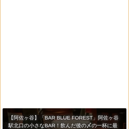
【阿佐ヶ谷】「BAR BLUE FOREST」阿佐ヶ谷
駅北口の小さなBAR！飲んだ後の〆の一杯に最