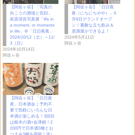
【阿佐ヶ谷】「写真の
【阿佐ヶ谷】「日日夜
向こうの酒場と笑顔」
夜（にちにちやや）」6
萩原清良写真展「life in
月6日グランドオープ
a moment, or moments
ン！素敵な立ち飲み＆
in life」＠「日日夜夜」
居酒屋ができるよ！
2024/10/12（土）～11/
2024年5月11日
3（日）
阿佐ヶ谷
2024年10月14日
阿佐ヶ谷
【阿佐ヶ谷】「日日夜
夜」日本酒会｜予約不
要で気軽にいろんな日
本酒が楽しめる！3回目
は栃木の酒+会津錦！2
200円で日本酒3種とお
つまみ3種を堪能！楽し