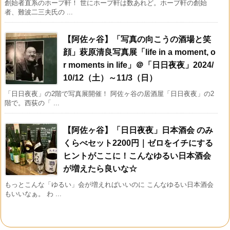
創始者直系のホープ軒！ 世にホープ軒は数あれど。ホープ軒の創始
者、難波二三夫氏の ...
【阿佐ヶ谷】「写真の向こうの酒場と笑
顔」萩原清良写真展「life in a moment, o
r moments in life」＠「日日夜夜」2024/
10/12（土）～11/3（日）
「日日夜夜」の2階で写真展開催！ 阿佐ヶ谷の居酒屋「日日夜夜」の2
階で。西荻の「 ...
【阿佐ヶ谷】「日日夜夜」日本酒会 のみ
くらべセット2200円｜ゼロをイチにする
ヒントがここに！こんなゆるい日本酒会
が増えたら良いな☆
もっとこんな「ゆるい」会が増えればいいのに こんなゆるい日本酒会
もいいなぁ。 わ ...