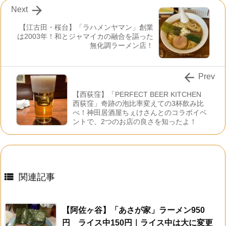

Next
【江古田・桜台】「ラハメンヤマン」創業
は2003年！和とジャマイカの融合を謳った
無化調ラーメン店！

Prev
【西荻窪】「PERFECT BEER KITCHEN
西荻窪」奇跡の泡比率変えての3杯飲み比
べ！神田居酒屋ちぇけさんとのコラボイベ
ントで、2つのお店の良さを知ったよ！

関連記事
【阿佐ヶ谷】「あさが家」ラーメン950
円 ライス中150円｜ライス中は大に変更