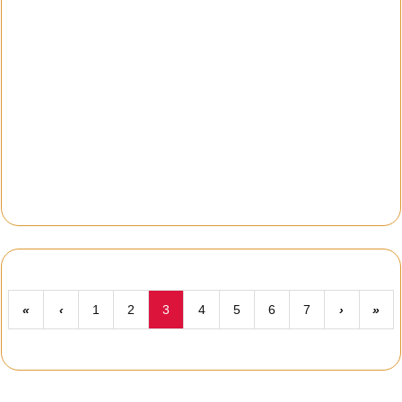
«
‹
1
2
3
4
5
6
7
›
»