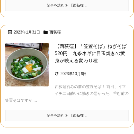
記事を読む
【西荻窪 ...


2023年1月31日
西荻窪
【西荻窪】「笠置そば」ねぎそば
520円｜九条ネギに目玉焼きの黄
身が映える変わり種

2023年10月6日
西荻窪呑みの前の笠置そば！ 前回、イマ
イチ二日酔いに効きの悪かった、呑む前の
笠置そばですが ...
記事を読む
【西荻窪 ...