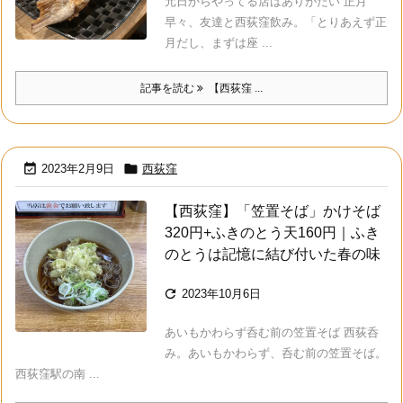
元日からやってる店はありがたい 正月
早々、友達と西荻窪飲み。「とりあえず正
月だし、まずは座 ...
記事を読む
【西荻窪 ...


2023年2月9日
西荻窪
【西荻窪】「笠置そば」かけそば
320円+ふきのとう天160円｜ふき
のとうは記憶に結び付いた春の味

2023年10月6日
あいもかわらず呑む前の笠置そば 西荻呑
み。あいもかわらず、呑む前の笠置そば。
西荻窪駅の南 ...