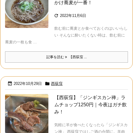
かけ蕎麦が一番！

2022年11月6日
飲む前に蕎麦とか食べておくのはいいらし
い そんなに酔いたくない時は、飲む前に
蕎麦の一枚も食 ...
記事を読む
【西荻窪 ...


2022年10月29日
西荻窪
【西荻窪】「ジンギスカン禅」ラ
ムチョップ1250円｜今夜はガチ飲
み！
気軽に羊が食べたくなったら「ジンギスカ
ン禅」 西荻窪ではしご酒の合間に。羊肉