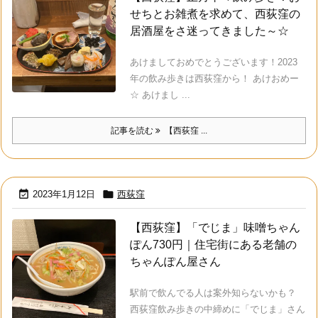
せちとお雑煮を求めて、西荻窪の
居酒屋をさ迷ってきました～☆
あけましておめでとうございます！2023
年の飲み歩きは西荻窪から！ あけおめー
☆ あけまし ...
記事を読む
【西荻窪 ...


2023年1月12日
西荻窪
【西荻窪】「でじま」味噌ちゃん
ぽん730円｜住宅街にある老舗の
ちゃんぽん屋さん
駅前で飲んでる人は案外知らないかも？
西荻窪飲み歩きの中締めに「でじま」さん