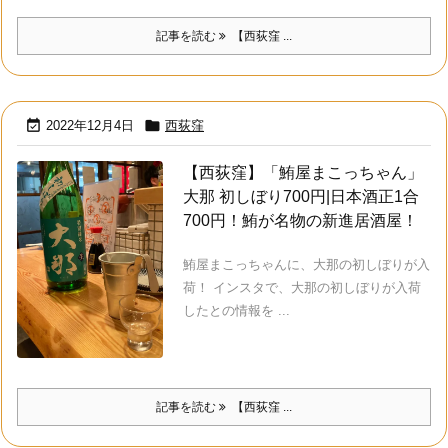
記事を読む
【西荻窪 ...


2022年12月4日
西荻窪
【西荻窪】「鮪屋まこっちゃん」
大那 初しぼり700円|日本酒正1合
700円！鮪が名物の新進居酒屋！
鮪屋まこっちゃんに、大那の初しぼりが入
荷！ インスタで、大那の初しぼりが入荷
したとの情報を ...
記事を読む
【西荻窪 ...