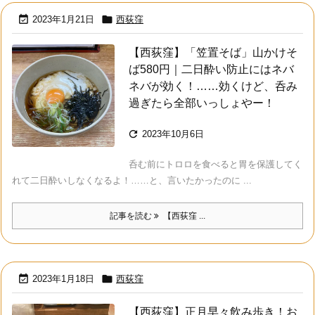


2023年1月21日
西荻窪
【西荻窪】「笠置そば」山かけそ
ば580円｜二日酔い防止にはネバ
ネバが効く！……効くけど、呑み
過ぎたら全部いっしょやー！

2023年10月6日
呑む前にトロロを食べると胃を保護してく
れて二日酔いしなくなるよ！……と、言いたかったのに ...
記事を読む
【西荻窪 ...


2023年1月18日
西荻窪
【西荻窪】正月早々飲み歩き！お