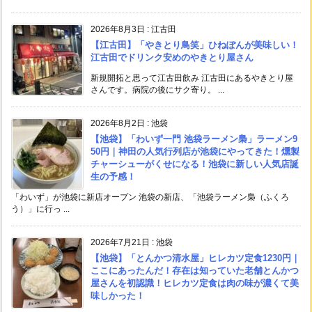
2026年8月3日
:
江古田
【江古田】「やきとり鳥笑」ひねぽんが美味しい！
江古田でドリンク安めのやきとり屋さん
新規開拓と思って江古田飲み 江古田にあるやきとり屋
さんです。病院の後にサク寄り。 ...
2026年8月2日
:
池袋
【池袋】「わいず一門 池袋ラーメン梟」ラーメン9
50円｜神田の人気行列店が池袋にやってきた！燻製
チャーシューがくせになる！池袋に新しい人気店誕
生の予感！
「わいず」が池袋に新店オープン 池袋の新店、「池袋ラーメン梟（ふくろ
う）」に行っ ...
2026年7月21日
:
池袋
【池袋】「とんかつ清水屋」ヒレカツ定食1230円｜
ここにあったんだ！存在は知っていた老舗とんかつ
屋さんを初認識！ヒレカツ定食は肉の味が濃くて美
味しかった！