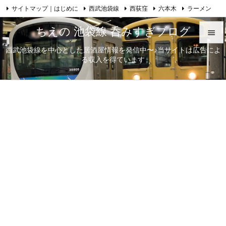
サイトマップ｜はじめに
西武池袋線
西荻窪
六本木
ラーメン

Feedly
RSS
日本酒
歌舞伎
自己紹介
ちえの 池袋線 呑みすぎブログ

西武池袋線を中心とした居酒屋情報を発信中〜♪当サイトは広告によ

る収入を得ています
メニュ

サイド

前へ

次へ

検索