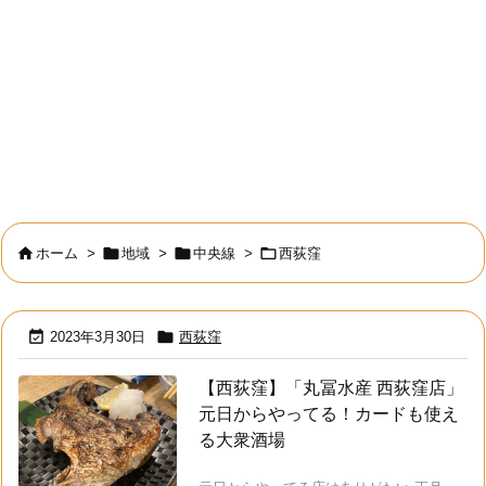




ホーム
>
地域
>
中央線
>
西荻窪


2023年3月30日
西荻窪
【西荻窪】「丸冨水産 西荻窪店」
元日からやってる！カードも使え
る大衆酒場