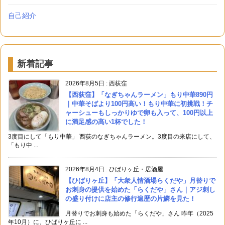
自己紹介
新着記事
2026年8月5日
:
西荻窪
【西荻窪】「なぎちゃんラーメン」もり中華890円
｜中華そばより100円高い！もり中華に初挑戦！チ
ャーシューもしっかりゆで卵も入って、100円以上
に満足感の高い1杯でした！
3度目にして「もり中華」 西荻のなぎちゃんラーメン。3度目の来店にして、
「もり中 ...
2026年8月4日
:
ひばりヶ丘・居酒屋
【ひばりヶ丘】「大衆人情酒場らくだや」月替りで
お刺身の提供を始めた「らくだや」さん｜アジ刺し
の盛り付けに店主の修行遍歴の片鱗を見た！
月替りでお刺身も始めた「らくだや」さん 昨年（2025
年10月）に、ひばりヶ丘に ...