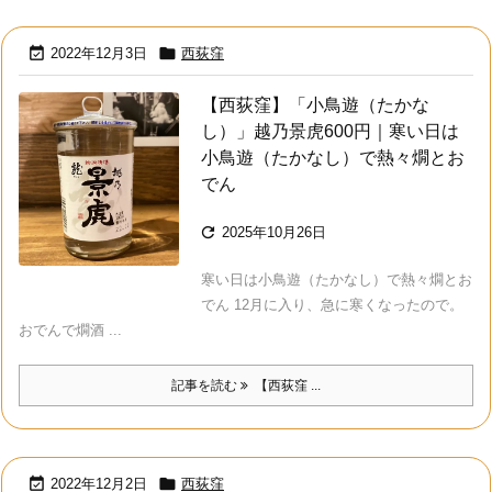


2022年12月3日
西荻窪
【西荻窪】「小鳥遊（たかな
し）」越乃景虎600円｜寒い日は
小鳥遊（たかなし）で熱々燗とお
でん

2025年10月26日
寒い日は小鳥遊（たかなし）で熱々燗とお
でん 12月に入り、急に寒くなったので。
おでんで燗酒 ...
記事を読む
【西荻窪 ...


2022年12月2日
西荻窪