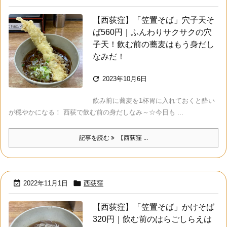
【西荻窪】「笠置そば」穴子天そ
ば560円｜ふんわりサクサクの穴
子天！飲む前の蕎麦はもう身だし
なみだ！

2023年10月6日
飲み前に蕎麦を1杯胃に入れておくと酔い
が穏やかになる！ 西荻で飲む前の身だしなみ～☆今日も ...
記事を読む
【西荻窪 ...


2022年11月1日
西荻窪
【西荻窪】「笠置そば」かけそば
320円｜飲む前のはらごしらえは