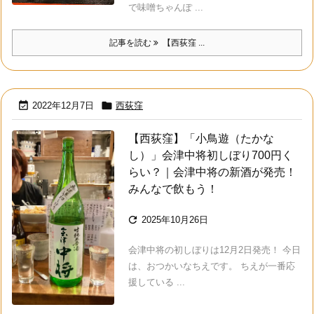
で味噌ちゃんぽ ...
記事を読む
【西荻窪 ...


2022年12月7日
西荻窪
【西荻窪】「小鳥遊（たかな
し）」会津中将初しぼり700円く
らい？｜会津中将の新酒が発売！
みんなで飲もう！

2025年10月26日
会津中将の初しぼりは12月2日発売！ 今日
は、おつかいなちえです。 ちえが一番応
援している ...