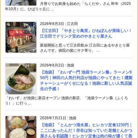
月替りでお刺身も始めた「らくだや」さん 昨年（2025
年10月）に、ひばりヶ丘に ...
2026年8月3日
:
江古田
【江古田】「やきとり鳥笑」ひねぽんが美味しい！
江古田でドリンク安めのやきとり屋さん
新規開拓と思って江古田飲み 江古田にあるやきとり屋
さんです。病院の後にサク寄り。 ...
2026年8月2日
:
池袋
【池袋】「わいず一門 池袋ラーメン梟」ラーメン9
50円｜神田の人気行列店が池袋にやってきた！燻製
チャーシューがくせになる！池袋に新しい人気店誕
生の予感！
「わいず」が池袋に新店オープン 池袋の新店、「池袋ラーメン梟（ふくろ
う）」に行っ ...
2026年7月21日
:
池袋
【池袋】「とんかつ清水屋」ヒレカツ定食1230円｜
ここにあったんだ！存在は知っていた老舗とんかつ
屋さんを初認識！ヒレカツ定食は肉の味が濃くて美