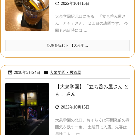

2022年10月15日
大泉学園駅北口にある、「立ち呑み屋さ
ん とも」さん。 ２回目の訪問です。 今
回も来店時には ...
記事を読む
【大泉学 ...


2018年3月24日
大泉学園・居酒屋
【大泉学園】「立ち呑み屋さん と
も 」さん

2022年10月15日
大泉学園の北口。おそらくは再開発前の雰
囲気を残す一角。 土曜日に入店。先客は
男性二人。 ホ ...