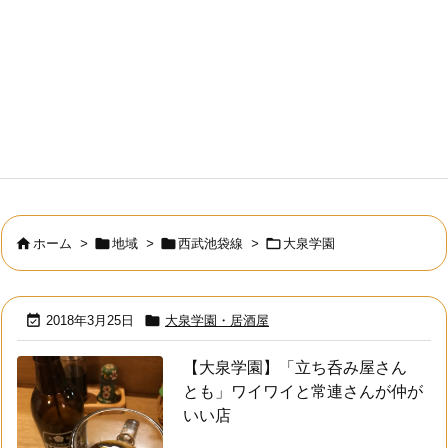




ホーム
>
地域
>
西武池袋線
>
大泉学園


2018年3月25日
大泉学園・居酒屋
【大泉学園】「立ち呑み屋さん
とも」ワイワイと常連さんが仲が
いい店