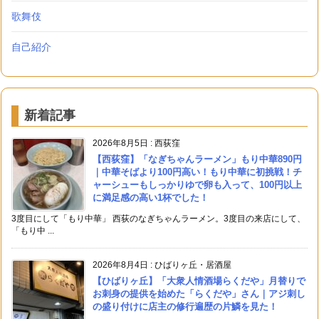
歌舞伎
自己紹介
新着記事
2026年8月5日
:
西荻窪
【西荻窪】「なぎちゃんラーメン」もり中華890円
｜中華そばより100円高い！もり中華に初挑戦！チ
ャーシューもしっかりゆで卵も入って、100円以上
に満足感の高い1杯でした！
3度目にして「もり中華」 西荻のなぎちゃんラーメン。3度目の来店にして、
「もり中 ...
2026年8月4日
:
ひばりヶ丘・居酒屋
【ひばりヶ丘】「大衆人情酒場らくだや」月替りで
お刺身の提供を始めた「らくだや」さん｜アジ刺し
の盛り付けに店主の修行遍歴の片鱗を見た！