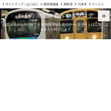
サイトマップ｜はじめに
西武池袋線
西荻窪
六本木
ラーメン

Feedly
RSS
日本酒
歌舞伎
自己紹介
ちえの 池袋線 呑みすぎブログ

西武池袋線を中心とした居酒屋情報を発信中〜♪当サイトは広告によ

る収入を得ています
メニュ

サイド

前へ

次へ

検索