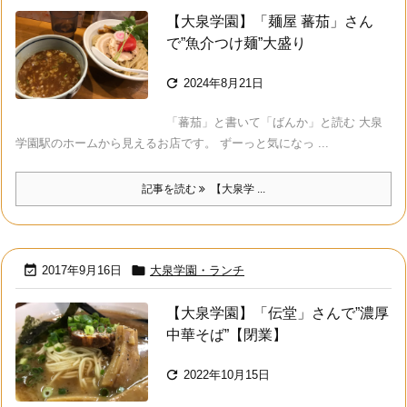
【大泉学園】「麺屋 蕃茄」さん
で”魚介つけ麺”大盛り

2024年8月21日
「蕃茄」と書いて「ばんか」と読む 大泉
学園駅のホームから見えるお店です。 ずーっと気になっ ...
記事を読む
【大泉学 ...


2017年9月16日
大泉学園・ランチ
【大泉学園】「伝堂」さんで”濃厚
中華そば”【閉業】

2022年10月15日