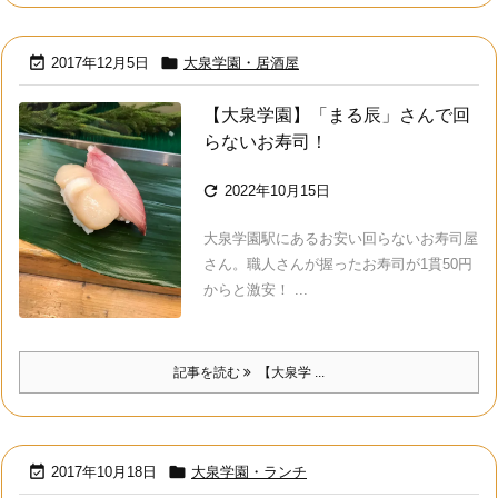


2017年12月5日
大泉学園・居酒屋
【大泉学園】「まる辰」さんで回
らないお寿司！

2022年10月15日
大泉学園駅にあるお安い回らないお寿司屋
さん。職人さんが握ったお寿司が1貫50円
からと激安！ ...
記事を読む
【大泉学 ...


2017年10月18日
大泉学園・ランチ