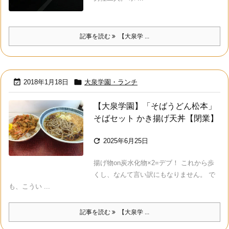
記事を読む
【大泉学 ...


2018年1月18日
大泉学園・ランチ
【大泉学園】「そばうどん松本」
そばセット かき揚げ天丼【閉業】

2025年6月25日
揚げ物on炭水化物×2=デブ！ これから歩
くし、なんて言い訳にもなりません。 で
も、こうい ...
記事を読む
【大泉学 ...