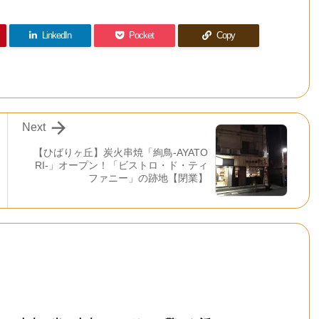
LinkedIn
Pocket
Copy

Next
【ひばりヶ丘】炭火串焼「絢鳥-AYATO
RI-」オープン！「ビストロ・ド・ティ
ファニー」の跡地【閉業】