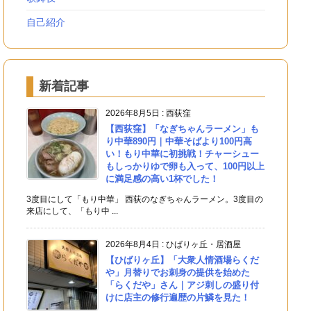
自己紹介
新着記事
2026年8月5日
:
西荻窪
【西荻窪】「なぎちゃんラーメン」も
り中華890円｜中華そばより100円高
い！もり中華に初挑戦！チャーシュー
もしっかりゆで卵も入って、100円以上
に満足感の高い1杯でした！
3度目にして「もり中華」 西荻のなぎちゃんラーメン。3度目の
来店にして、「もり中 ...
2026年8月4日
:
ひばりヶ丘・居酒屋
【ひばりヶ丘】「大衆人情酒場らくだ
や」月替りでお刺身の提供を始めた
「らくだや」さん｜アジ刺しの盛り付
けに店主の修行遍歴の片鱗を見た！