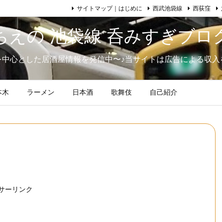
サイトマップ｜はじめに
西武池袋線
西荻窪
ちえの 池袋線 呑みすぎブロ
を中心とした居酒屋情報を発信中〜♪当サイトは広告による収入
本木
ラーメン
日本酒
歌舞伎
自己紹介
サーリンク