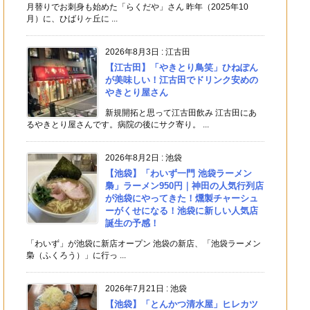
月替りでお刺身も始めた「らくだや」さん 昨年（2025年10
月）に、ひばりヶ丘に ...
2026年8月3日
:
江古田
【江古田】「やきとり鳥笑」ひねぽん
が美味しい！江古田でドリンク安めの
やきとり屋さん
新規開拓と思って江古田飲み 江古田にあ
るやきとり屋さんです。病院の後にサク寄り。 ...
2026年8月2日
:
池袋
【池袋】「わいず一門 池袋ラーメン
梟」ラーメン950円｜神田の人気行列店
が池袋にやってきた！燻製チャーシュ
ーがくせになる！池袋に新しい人気店
誕生の予感！
「わいず」が池袋に新店オープン 池袋の新店、「池袋ラーメン
梟（ふくろう）」に行っ ...
2026年7月21日
:
池袋
【池袋】「とんかつ清水屋」ヒレカツ