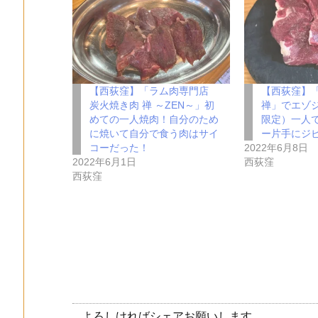
【西荻窪】「ラム肉専門店
【西荻窪】
炭火焼き肉 禅 ～ZEN～」初
禅」でエゾ
めての一人焼肉！自分のため
限定）一人
に焼いて自分で食う肉はサイ
ー片手にジ
コーだった！
2022年6月8日
2022年6月1日
西荻窪
西荻窪
よろしければシェアお願いします