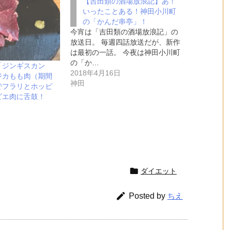
【吉田類の酒場放浪記】あ！
いったことある！神田小川町
の「かんだ串亭」！
今宵は「吉田類の酒場放浪記」の
放送日。 毎週四話放送だが、新作
は最初の一話。 今夜は神田小川町
の「か…
「ジンギスカン
2018年4月16日
ジカもも肉（期間
神田
でフラリとホッピ
ビエ肉に舌鼓！

ダイエット

Posted by
ちえ