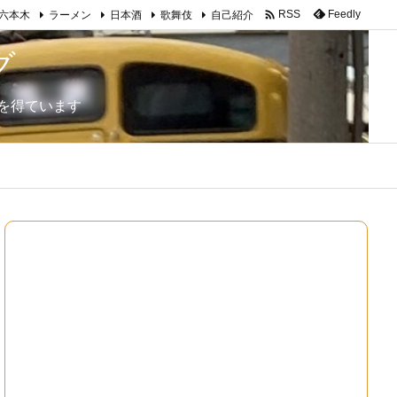

Feedly
RSS
六本木
ラーメン
日本酒
歌舞伎
自己紹介
グ
を得ています