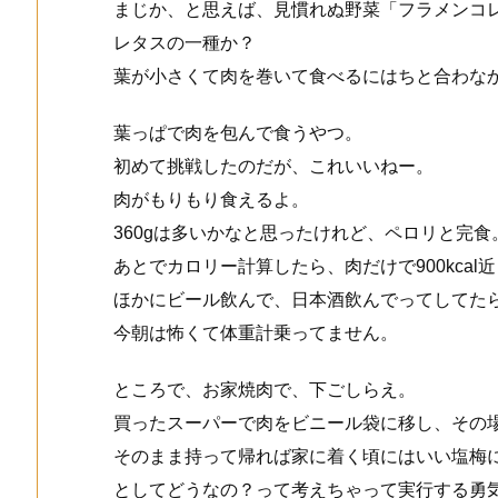
まじか、と思えば、見慣れぬ野菜「フラメンコ
レタスの一種か？
葉が小さくて肉を巻いて食べるにはちと合わな
葉っぱで肉を包んで食うやつ。
初めて挑戦したのだが、これいいねー。
肉がもりもり食えるよ。
360gは多いかなと思ったけれど、ペロリと完食
あとでカロリー計算したら、肉だけで900kcal
ほかにビール飲んで、日本酒飲んでってしてた
今朝は怖くて体重計乗ってません。
ところで、お家焼肉で、下ごしらえ。
買ったスーパーで肉をビニール袋に移し、その
そのまま持って帰れば家に着く頃にはいい塩梅
としてどうなの？って考えちゃって実行する勇