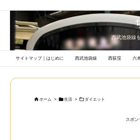
西武池袋線
サイトマップ｜はじめに
西武池袋線
西荻窪
六



ホーム
>
生活
>
ダイエット
スポン