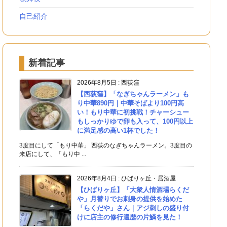
自己紹介
新着記事
2026年8月5日
:
西荻窪
【西荻窪】「なぎちゃんラーメン」も
り中華890円｜中華そばより100円高
い！もり中華に初挑戦！チャーシュー
もしっかりゆで卵も入って、100円以上
に満足感の高い1杯でした！
3度目にして「もり中華」 西荻のなぎちゃんラーメン。3度目の
来店にして、「もり中 ...
2026年8月4日
:
ひばりヶ丘・居酒屋
【ひばりヶ丘】「大衆人情酒場らくだ
や」月替りでお刺身の提供を始めた
「らくだや」さん｜アジ刺しの盛り付
けに店主の修行遍歴の片鱗を見た！