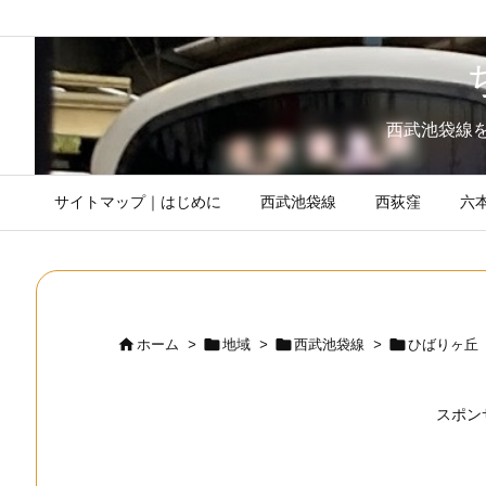
西武池袋線
サイトマップ｜はじめに
西武池袋線
西荻窪
六




ホーム
>
地域
>
西武池袋線
>
ひばりヶ丘
スポン