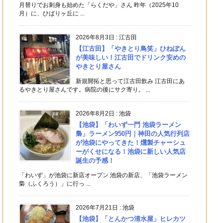
月替りでお刺身も始めた「らくだや」さん 昨年（2025年10
月）に、ひばりヶ丘に ...
2026年8月3日
:
江古田
【江古田】「やきとり鳥笑」ひねぽん
が美味しい！江古田でドリンク安めの
やきとり屋さん
新規開拓と思って江古田飲み 江古田にあ
るやきとり屋さんです。病院の後にサク寄り。 ...
2026年8月2日
:
池袋
【池袋】「わいず一門 池袋ラーメン
梟」ラーメン950円｜神田の人気行列店
が池袋にやってきた！燻製チャーシュ
ーがくせになる！池袋に新しい人気店
誕生の予感！
「わいず」が池袋に新店オープン 池袋の新店、「池袋ラーメン
梟（ふくろう）」に行っ ...
2026年7月21日
:
池袋
【池袋】「とんかつ清水屋」ヒレカツ