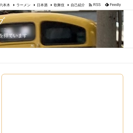

Feedly
RSS
六本木
ラーメン
日本酒
歌舞伎
自己紹介
グ
を得ています