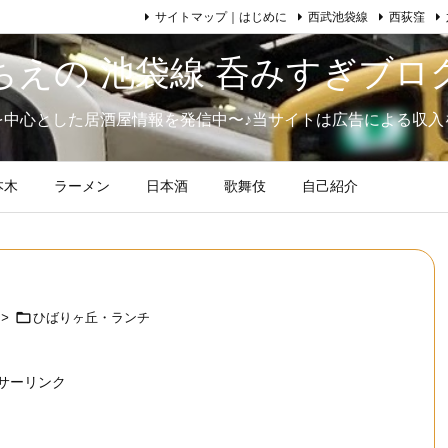
サイトマップ｜はじめに
西武池袋線
西荻窪
ちえの 池袋線 呑みすぎブロ
を中心とした居酒屋情報を発信中〜♪当サイトは広告による収入
本木
ラーメン
日本酒
歌舞伎
自己紹介

>
ひばりヶ丘・ランチ
サーリンク