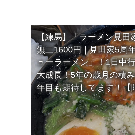
【練馬】「ラーメン見田
無二1600円｜見田家5
ューラーメン」！1日中
大成長！5年の歳月の積み
年目も期待してます！【