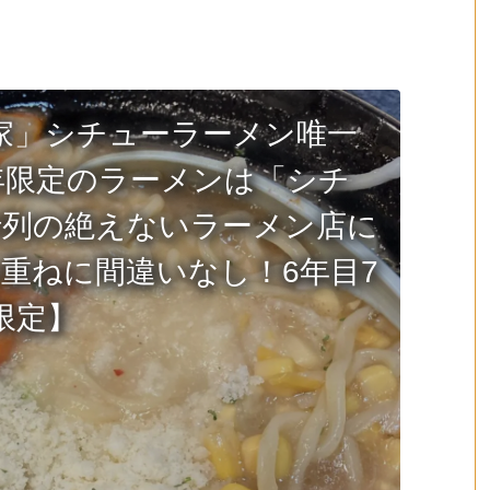
家」シチューラーメン唯一
周年限定のラーメンは「シチ
行列の絶えないラーメン店に
重ねに間違いなし！6年目7
限定】