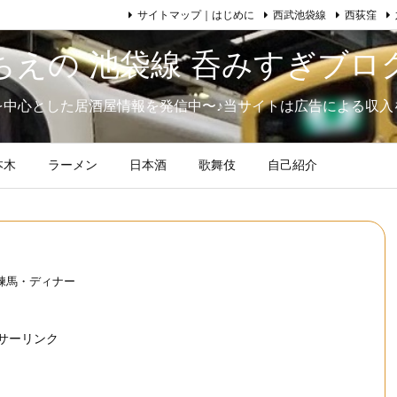
サイトマップ｜はじめに
西武池袋線
西荻窪
ちえの 池袋線 呑みすぎブロ
を中心とした居酒屋情報を発信中〜♪当サイトは広告による収入
本木
ラーメン
日本酒
歌舞伎
自己紹介
練馬・ディナー
サーリンク