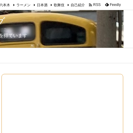

Feedly
RSS
六本木
ラーメン
日本酒
歌舞伎
自己紹介
グ
を得ています