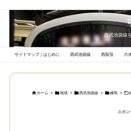
西武池袋線
サイトマップ｜はじめに
西武池袋線
西荻窪
六





ホーム
>
地域
>
西武池袋線
>
練馬
>
スポン