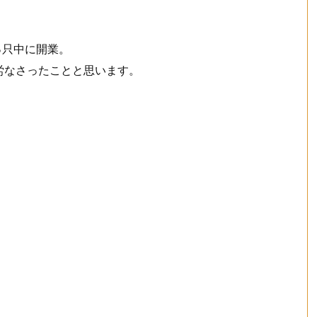
っ只中に開業。
労なさったことと思います。
。
。
列