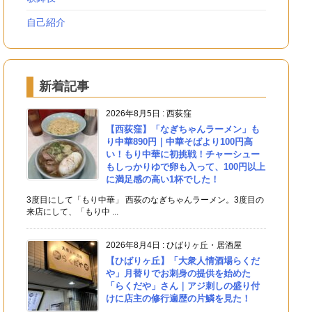
自己紹介
新着記事
2026年8月5日
:
西荻窪
【西荻窪】「なぎちゃんラーメン」も
り中華890円｜中華そばより100円高
い！もり中華に初挑戦！チャーシュー
もしっかりゆで卵も入って、100円以上
に満足感の高い1杯でした！
3度目にして「もり中華」 西荻のなぎちゃんラーメン。3度目の
来店にして、「もり中 ...
2026年8月4日
:
ひばりヶ丘・居酒屋
【ひばりヶ丘】「大衆人情酒場らくだ
や」月替りでお刺身の提供を始めた
「らくだや」さん｜アジ刺しの盛り付
けに店主の修行遍歴の片鱗を見た！