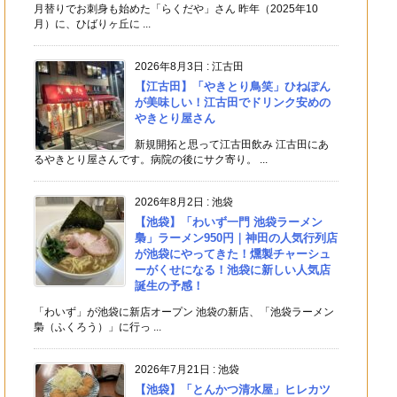
月替りでお刺身も始めた「らくだや」さん 昨年（2025年10
月）に、ひばりヶ丘に ...
2026年8月3日
:
江古田
【江古田】「やきとり鳥笑」ひねぽん
が美味しい！江古田でドリンク安めの
やきとり屋さん
新規開拓と思って江古田飲み 江古田にあ
るやきとり屋さんです。病院の後にサク寄り。 ...
2026年8月2日
:
池袋
【池袋】「わいず一門 池袋ラーメン
梟」ラーメン950円｜神田の人気行列店
が池袋にやってきた！燻製チャーシュ
ーがくせになる！池袋に新しい人気店
誕生の予感！
「わいず」が池袋に新店オープン 池袋の新店、「池袋ラーメン
梟（ふくろう）」に行っ ...
2026年7月21日
:
池袋
【池袋】「とんかつ清水屋」ヒレカツ