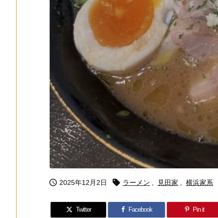


2025年12月2日
ラーメン
,
見田家
,
横浜家系
Twitter
Facebook
Pin it