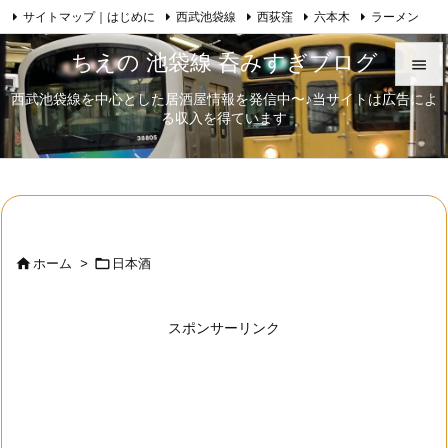
サイトマップ｜はじめに
西武池袋線
西荻窪
六本木
ラーメン

Feedly
RSS
日本酒
歌舞伎
自己紹介
ちえの 池袋線 呑みすぎブログ

西武池袋線を中心とした居酒屋情報を発信中〜♪当サイトは広告によ

る収入を得ています
メニュ

サイド

前へ



ホーム
>
日本酒
次へ

スポンサーリンク
検索