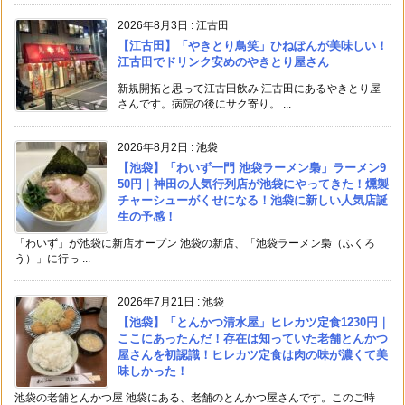
2026年8月3日
:
江古田
【江古田】「やきとり鳥笑」ひねぽんが美味しい！
江古田でドリンク安めのやきとり屋さん
新規開拓と思って江古田飲み 江古田にあるやきとり屋
さんです。病院の後にサク寄り。 ...
2026年8月2日
:
池袋
【池袋】「わいず一門 池袋ラーメン梟」ラーメン9
50円｜神田の人気行列店が池袋にやってきた！燻製
チャーシューがくせになる！池袋に新しい人気店誕
生の予感！
「わいず」が池袋に新店オープン 池袋の新店、「池袋ラーメン梟（ふくろ
う）」に行っ ...
2026年7月21日
:
池袋
【池袋】「とんかつ清水屋」ヒレカツ定食1230円｜
ここにあったんだ！存在は知っていた老舗とんかつ
屋さんを初認識！ヒレカツ定食は肉の味が濃くて美
味しかった！
池袋の老舗とんかつ屋 池袋にある、老舗のとんかつ屋さんです。このご時