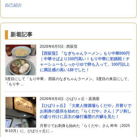
自己紹介
新着記事
2026年8月5日
:
西荻窪
【西荻窪】「なぎちゃんラーメン」もり中華890円
｜中華そばより100円高い！もり中華に初挑戦！チ
ャーシューもしっかりゆで卵も入って、100円以上
に満足感の高い1杯でした！
3度目にして「もり中華」 西荻のなぎちゃんラーメン。3度目の来店にして、
「もり中 ...
2026年8月4日
:
ひばりヶ丘・居酒屋
【ひばりヶ丘】「大衆人情酒場らくだや」月替りで
お刺身の提供を始めた「らくだや」さん｜アジ刺し
の盛り付けに店主の修行遍歴の片鱗を見た！
月替りでお刺身も始めた「らくだや」さん 昨年（2025
年10月）に、ひばりヶ丘に ...