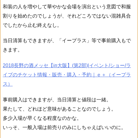
和装の人を増やして華やかな会場を演出という意図で和服
割りを始めたのでしょうが、それどころではない混雑具合
でしたから止む終えなし。
当日清算もできますが、「イープラス」等で事前購入もで
きます。
2018
長野の酒メッセ【
in
大阪】
(
第
2
部
)|
イベント
/
ショー
/
ラ
イブのチケット情報・販売・購入・予約｜ｅ＋（イープラ
ス）
事前購入はできますが、当日清算と値段は一緒。
果たして、どれほど意味があることなのでしょう。
多少入場が早くなる程度なのかな。
いっそ、一般入場は前売りのみにしちゃえばいいのに。