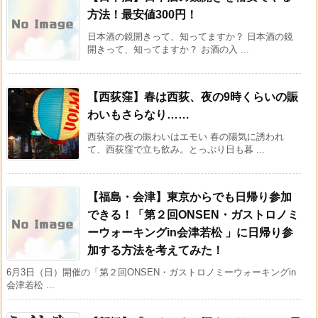
方法！最安値300円！
日本酒の鏡開きって、知ってますか？ 日本酒の鏡
開きって、知ってますか？ お酒の入 ...
【西荻窪】春は西荻、夜の9時くらいの賑
わいもさらなり……
西荻窪の夜の賑わいはエモい 春の陽気に誘われ
て、西荻窪で立ち飲み。とっぷり日も暮 ...
【福島・会津】東京からでも日帰り参加
できる！「第２回ONSEN・ガストロノミ
ーウォーキングin会津若松 」に日帰り参
加する方法を考えてみた！
6月3日（日）開催の「第２回ONSEN・ガストロノミーウォーキングin
会津若松 ...