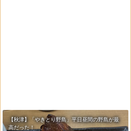
【秋津】「やきとり野島」平日昼間の野島が最
高だった！