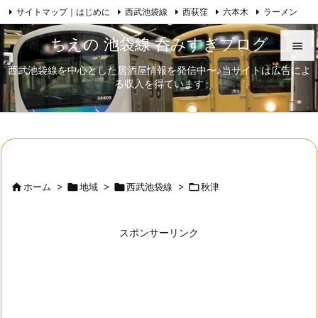
サイトマップ｜はじめに
西武池袋線
西荻窪
六本木
ラーメン

Feedly
RSS
日本酒
歌舞伎
自己紹介
ちえの 池袋線 呑みすぎブログ

西武池袋線を中心とした居酒屋情報を発信中〜♪当サイトは広告によ

る収入を得ています
メニュ

サイド

前へ





ホーム
>
地域
>
西武池袋線
>
秋津
次へ

スポンサーリンク
検索