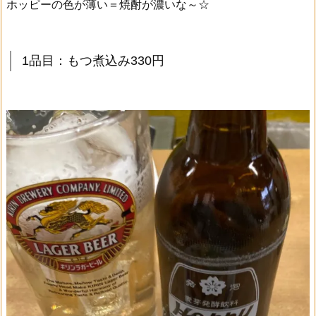
ホッピーの色が薄い＝焼酎が濃いな～☆
1品目：もつ煮込み330円