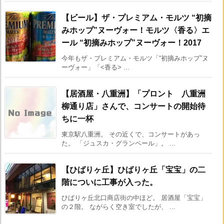
【ビール】ザ・プレミアム・モルツ “初摘
みホップ”ヌーヴォー！モルツ〈香る〉エ
ール “初摘みホップ”ヌーヴォー！2017
今年もザ・プレミアム・モルツ「“初摘みホップ”ヌ
ーヴォー」「<香る> ...
【居酒屋・八重洲】「プロント 八重洲
柳通り店」さんで、コンサートの開始待
ちに一杯
東京駅八重洲。 その近くで、コンサートがあっ
た。 「ジュスカ・グランペール」。 ...
【ひばりヶ丘】ひばりヶ丘「宝宝」の二
階についに工事が入った。
ひばりヶ丘北口商店街の中ほど。 居酒屋「宝宝」
の２階。 ながらく空き室でしたが、 ...