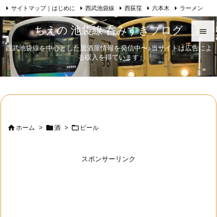
サイトマップ｜はじめに
西武池袋線
西荻窪
六本木
ラーメン

Feedly
RSS
日本酒
歌舞伎
自己紹介
ちえの 池袋線 呑みすぎブログ

西武池袋線を中心とした居酒屋情報を発信中〜♪当サイトは広告によ

る収入を得ています
メニュ

サイド

前へ




ホーム
>
酒
>
ビール
次へ

スポンサーリンク
検索