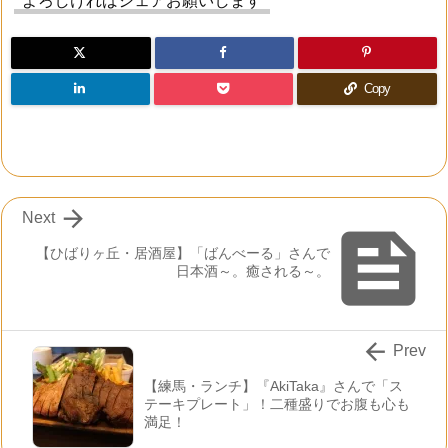
よろしければシェアお願いします
Copy

Next

【ひばりヶ丘・居酒屋】「ばんべーる」さんで
日本酒～。癒される～。

Prev
【練馬・ランチ】『AkiTaka』さんで「ス
テーキプレート」！二種盛りでお腹も心も
満足！