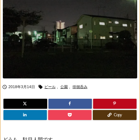


2018年3月14日
ビール
,
公園
,
徘徊呑み
Copy
どうも。駄目人間です。