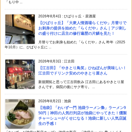
「もり中 ...
2026年8月4日
:
ひばりヶ丘・居酒屋
【ひばりヶ丘】「大衆人情酒場らくだや」月替りで
お刺身の提供を始めた「らくだや」さん｜アジ刺し
の盛り付けに店主の修行遍歴の片鱗を見た！
月替りでお刺身も始めた「らくだや」さん 昨年（2025
年10月）に、ひばりヶ丘に ...
2026年8月3日
:
江古田
【江古田】「やきとり鳥笑」ひねぽんが美味しい！
江古田でドリンク安めのやきとり屋さん
新規開拓と思って江古田飲み 江古田にあるやきとり屋
さんです。病院の後にサク寄り。 ...
2026年8月2日
:
池袋
【池袋】「わいず一門 池袋ラーメン梟」ラーメン9
50円｜神田の人気行列店が池袋にやってきた！燻製
チャーシューがくせになる！池袋に新しい人気店誕
生の予感！