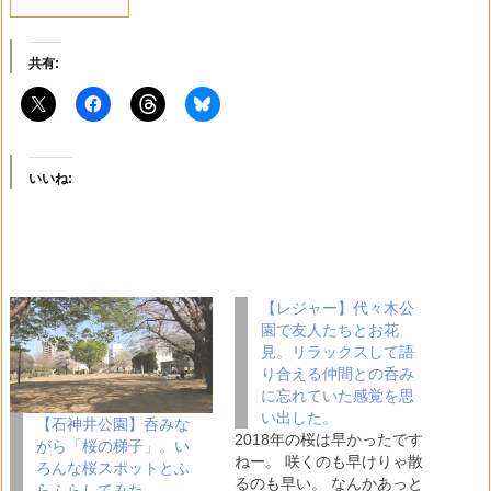
共有:
いいね:
【レジャー】代々木公
園で友人たちとお花
見。リラックスして語
り合える仲間との呑み
に忘れていた感覚を思
い出した。
【石神井公園】呑みな
2018年の桜は早かったです
がら「桜の梯子」。い
ねー。 咲くのも早けりゃ散
ろんな桜スポットとふ
るのも早い。 なんかあっと
らふらしてみた。