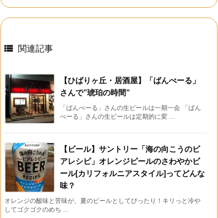

関連記事
【ひばりヶ丘・居酒屋】「ばんべーる」
さんで”琥珀の時間”
「ばんべーる」さんの生ビールは一期一会 「ばん
べーる」さんの生ビールは定期的に変 ...
【ビール】サントリー「海の向こうのビ
アレシピ」オレンジピールのさわやかビ
ール[カリフォルニアスタイル]ってどんな
味？
オレンジの酸味と苦味が、夏のビールとしてぴったり！キリっと冷や
してゴクゴクのめち ...