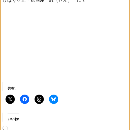
ひばりヶ丘「居酒屋 鱻（せん）」にて
共有:
いいね:
読