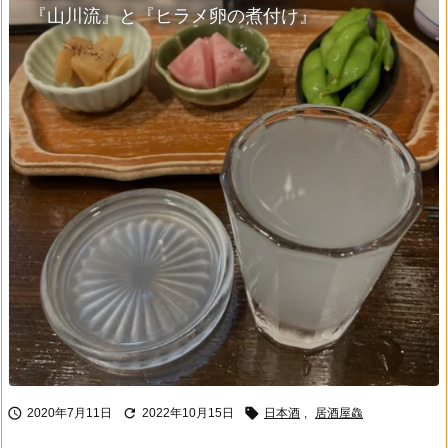
『山川流』と『ヒラメ卵の煮付け』



2020年7月11日
2022年10月15日
日本酒
,
居酒屋鱻