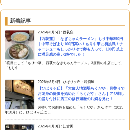
新着記事
2026年8月5日
:
西荻窪
【西荻窪】「なぎちゃんラーメン」もり中華890円
｜中華そばより100円高い！もり中華に初挑戦！チ
ャーシューもしっかりゆで卵も入って、100円以上
に満足感の高い1杯でした！
3度目にして「もり中華」 西荻のなぎちゃんラーメン。3度目の来店にして、
「もり中 ...
2026年8月4日
:
ひばりヶ丘・居酒屋
【ひばりヶ丘】「大衆人情酒場らくだや」月替りで
お刺身の提供を始めた「らくだや」さん｜アジ刺し
の盛り付けに店主の修行遍歴の片鱗を見た！
月替りでお刺身も始めた「らくだや」さん 昨年（2025
年10月）に、ひばりヶ丘に ...
2026年8月3日
:
江古田