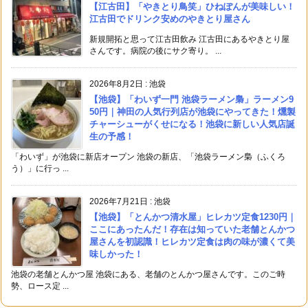
【江古田】「やきとり鳥笑」ひねぽんが美味しい！
江古田でドリンク安めのやきとり屋さん
新規開拓と思って江古田飲み 江古田にあるやきとり屋
さんです。病院の後にサク寄り。 ...
2026年8月2日
:
池袋
【池袋】「わいず一門 池袋ラーメン梟」ラーメン9
50円｜神田の人気行列店が池袋にやってきた！燻製
チャーシューがくせになる！池袋に新しい人気店誕
生の予感！
「わいず」が池袋に新店オープン 池袋の新店、「池袋ラーメン梟（ふくろ
う）」に行っ ...
2026年7月21日
:
池袋
【池袋】「とんかつ清水屋」ヒレカツ定食1230円｜
ここにあったんだ！存在は知っていた老舗とんかつ
屋さんを初認識！ヒレカツ定食は肉の味が濃くて美
味しかった！
池袋の老舗とんかつ屋 池袋にある、老舗のとんかつ屋さんです。このご時
勢、ロース定 ...