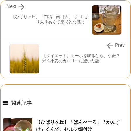

Next
【ひばりヶ丘】「門福 南口店」北口店よ
り入り易くて庶民的な感じ！

Prev
【ダイエット】カーボを取るなら、小麦？
米？小麦のカロリーに驚いた話

関連記事
【ひばりヶ丘】「ばんべーる」『かんす
け』くんで、セルフ燗付け