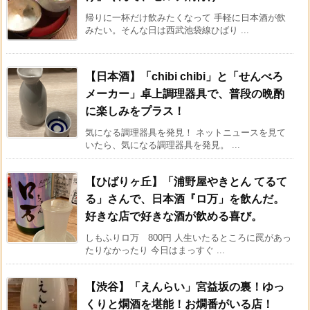
帰りに一杯だけ飲みたくなって 手軽に日本酒が飲
みたい。そんな日は西武池袋線ひばり ...
【日本酒】「chibi chibi」と「せんべろ
メーカー」卓上調理器具で、普段の晩酌
に楽しみをプラス！
気になる調理器具を発見！ ネットニュースを見て
いたら、気になる調理器具を発見。 ...
【ひばりヶ丘】「浦野屋やきとん てるて
る」さんで、日本酒『ロ万」を飲んだ。
好きな店で好きな酒が飲める喜び。
しもふりロ万 800円 人生いたるところに罠があっ
たりなかったり 今日はまっすぐ ...
【渋谷】「えんらい」宮益坂の裏！ゆっ
くりと燗酒を堪能！お燗番がいる店！