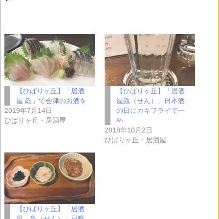
み
込
み
中…
【ひばりヶ丘】「居酒
【ひばりヶ丘】「居酒
屋 鱻」で会津のお酒を
屋鱻（せん）」日本酒
2019年7月14日
の日にカキフライで一
ひばりヶ丘・居酒屋
杯
2018年10月2日
ひばりヶ丘・居酒屋
【ひばりヶ丘】「居酒
屋 鱻（せん）」日曜