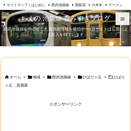
サイトマップ｜はじめに
西武池袋線
西荻窪
六本木
ラーメン

Feedly
RSS
日本酒
歌舞伎
自己紹介
ちえの 池袋線 呑みすぎブログ

西武池袋線を中心とした居酒屋情報を発信中〜♪当サイトは広告によ

る収入を得ています
メニュ

サイド

前へ






ホーム
>
地域
>
西武池袋線
>
ひばりヶ丘
>
ひばり
次へ
ヶ丘・居酒屋

検索
スポンサーリンク