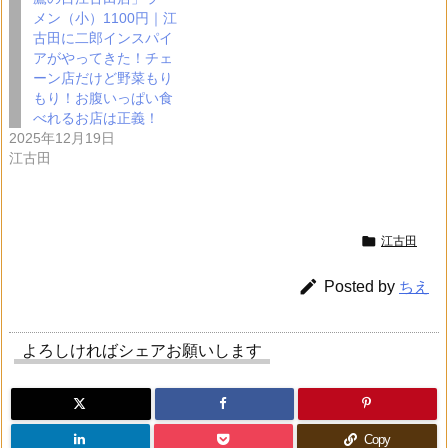
メン（小）1100円｜江
古田に二郎インスパイ
アがやってきた！チェ
ーン店だけど野菜もり
もり！お腹いっぱい食
べれるお店は正義！
2025年12月19日
江古田

江古田

Posted by
ちえ
よろしければシェアお願いします
Copy