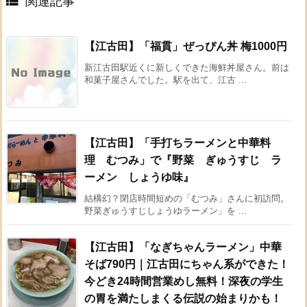

関連記事
【江古田】「福貫」ぜっぴん丼 梅1000円
新江古田駅近くに新しくできた海鮮丼屋さん。前は
和菓子屋さんでした。駅を出て、江古 ...
【江古田】「手打ちラーメンと中華料
理 むつみ」で『野菜 ぎゅうすじ ラ
ーメン しょうゆ味』
結構幻？閉店時間短めの「むつみ」さんに初訪問。
野菜ぎゅうすじしょうゆラーメン」を ...
【江古田】「なぎちゃんラーメン」中華
そば790円｜江古田にちゃん系ができた！
今どき24時間営業めし無料！深夜の学生
の胃を満たしまくる伝説の始まりかも！