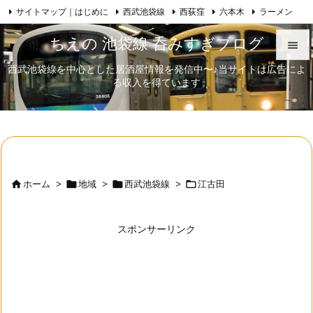
サイトマップ｜はじめに
西武池袋線
西荻窪
六本木
ラーメン

Feedly
RSS
日本酒
歌舞伎
自己紹介
ちえの 池袋線 呑みすぎブログ

西武池袋線を中心とした居酒屋情報を発信中〜♪当サイトは広告によ

る収入を得ています
メニュ

サイド

前へ





ホーム
>
地域
>
西武池袋線
>
江古田
次へ

スポンサーリンク
検索