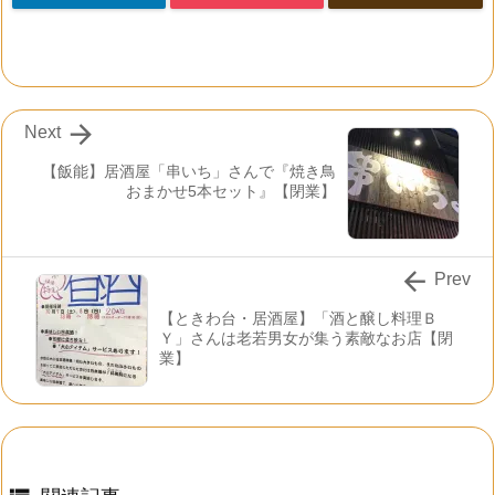

Next
【飯能】居酒屋「串いち」さんで『焼き鳥
おまかせ5本セット』【閉業】

Prev
【ときわ台・居酒屋】「酒と醸し料理Ｂ
Ｙ」さんは老若男女が集う素敵なお店【閉
業】