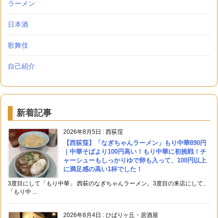
ラーメン
日本酒
歌舞伎
自己紹介
新着記事
2026年8月5日
:
西荻窪
【西荻窪】「なぎちゃんラーメン」もり中華890円
｜中華そばより100円高い！もり中華に初挑戦！チ
ャーシューもしっかりゆで卵も入って、100円以上
に満足感の高い1杯でした！
3度目にして「もり中華」 西荻のなぎちゃんラーメン。3度目の来店にして、
「もり中 ...
2026年8月4日
:
ひばりヶ丘・居酒屋