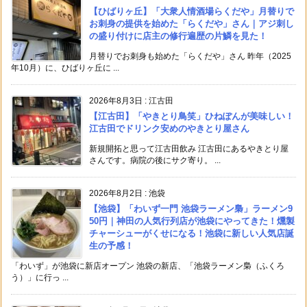
【ひばりヶ丘】「大衆人情酒場らくだや」月替りで
お刺身の提供を始めた「らくだや」さん｜アジ刺し
の盛り付けに店主の修行遍歴の片鱗を見た！
月替りでお刺身も始めた「らくだや」さん 昨年（2025
年10月）に、ひばりヶ丘に ...
2026年8月3日
:
江古田
【江古田】「やきとり鳥笑」ひねぽんが美味しい！
江古田でドリンク安めのやきとり屋さん
新規開拓と思って江古田飲み 江古田にあるやきとり屋
さんです。病院の後にサク寄り。 ...
2026年8月2日
:
池袋
【池袋】「わいず一門 池袋ラーメン梟」ラーメン9
50円｜神田の人気行列店が池袋にやってきた！燻製
チャーシューがくせになる！池袋に新しい人気店誕
生の予感！
「わいず」が池袋に新店オープン 池袋の新店、「池袋ラーメン梟（ふくろ
う）」に行っ ...