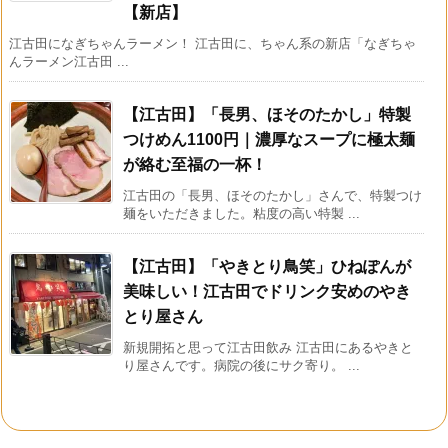
【新店】
江古田になぎちゃんラーメン！ 江古田に、ちゃん系の新店「なぎちゃ
んラーメン江古田 ...
【江古田】「長男、ほそのたかし」特製
つけめん1100円｜濃厚なスープに極太麺
が絡む至福の一杯！
江古田の「長男、ほそのたかし」さんで、特製つけ
麺をいただきました。粘度の高い特製 ...
【江古田】「やきとり鳥笑」ひねぽんが
美味しい！江古田でドリンク安めのやき
とり屋さん
新規開拓と思って江古田飲み 江古田にあるやきと
り屋さんです。病院の後にサク寄り。 ...