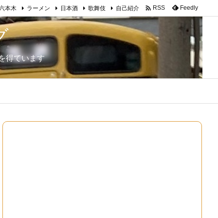

Feedly
RSS
六本木
ラーメン
日本酒
歌舞伎
自己紹介
グ
を得ています