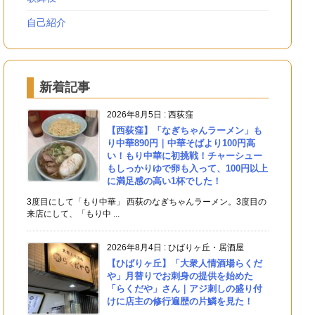
自己紹介
新着記事
2026年8月5日
:
西荻窪
【西荻窪】「なぎちゃんラーメン」も
り中華890円｜中華そばより100円高
い！もり中華に初挑戦！チャーシュー
もしっかりゆで卵も入って、100円以上
に満足感の高い1杯でした！
3度目にして「もり中華」 西荻のなぎちゃんラーメン。3度目の
来店にして、「もり中 ...
2026年8月4日
:
ひばりヶ丘・居酒屋
【ひばりヶ丘】「大衆人情酒場らくだ
や」月替りでお刺身の提供を始めた
「らくだや」さん｜アジ刺しの盛り付
けに店主の修行遍歴の片鱗を見た！