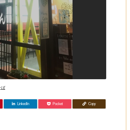
そば
LinkedIn
Pocket
Copy