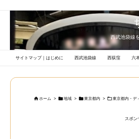
西武池袋線
サイトマップ｜はじめに
西武池袋線
西荻窪
六




ホーム
>
地域
>
東京都内
>
東京都内・デ
スポン