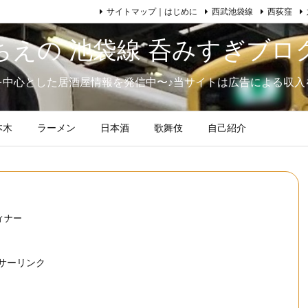
サイトマップ｜はじめに
西武池袋線
西荻窪
ちえの 池袋線 呑みすぎブロ
を中心とした居酒屋情報を発信中〜♪当サイトは広告による収入
本木
ラーメン
日本酒
歌舞伎
自己紹介
ィナー
サーリンク