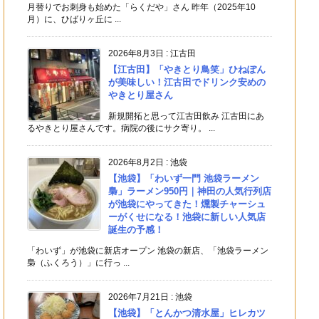
月替りでお刺身も始めた「らくだや」さん 昨年（2025年10
月）に、ひばりヶ丘に ...
2026年8月3日
:
江古田
【江古田】「やきとり鳥笑」ひねぽん
が美味しい！江古田でドリンク安めの
やきとり屋さん
新規開拓と思って江古田飲み 江古田にあ
るやきとり屋さんです。病院の後にサク寄り。 ...
2026年8月2日
:
池袋
【池袋】「わいず一門 池袋ラーメン
梟」ラーメン950円｜神田の人気行列店
が池袋にやってきた！燻製チャーシュ
ーがくせになる！池袋に新しい人気店
誕生の予感！
「わいず」が池袋に新店オープン 池袋の新店、「池袋ラーメン
梟（ふくろう）」に行っ ...
2026年7月21日
:
池袋
【池袋】「とんかつ清水屋」ヒレカツ