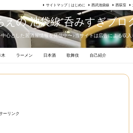
サイトマップ｜はじめに
西武池袋線
西荻窪
ちえの 池袋線 呑みすぎブロ
を中心とした居酒屋情報を発信中〜♪当サイトは広告による収入
本木
ラーメン
日本酒
歌舞伎
自己紹介
サーリンク