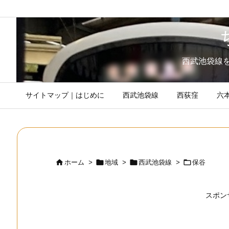
西武池袋線
サイトマップ｜はじめに
西武池袋線
西荻窪
六




ホーム
>
地域
>
西武池袋線
>
保谷
スポン