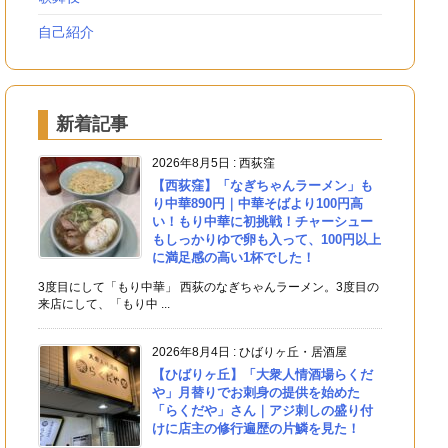
自己紹介
新着記事
2026年8月5日
:
西荻窪
【西荻窪】「なぎちゃんラーメン」も
り中華890円｜中華そばより100円高
い！もり中華に初挑戦！チャーシュー
もしっかりゆで卵も入って、100円以上
に満足感の高い1杯でした！
3度目にして「もり中華」 西荻のなぎちゃんラーメン。3度目の
来店にして、「もり中 ...
2026年8月4日
:
ひばりヶ丘・居酒屋
【ひばりヶ丘】「大衆人情酒場らくだ
や」月替りでお刺身の提供を始めた
「らくだや」さん｜アジ刺しの盛り付
けに店主の修行遍歴の片鱗を見た！