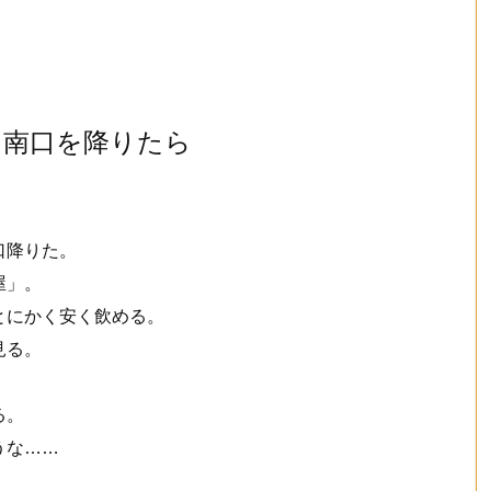
、南口を降りたら
口降りた。
屋」。
とにかく安く飲める。
見る。
る。
うな……