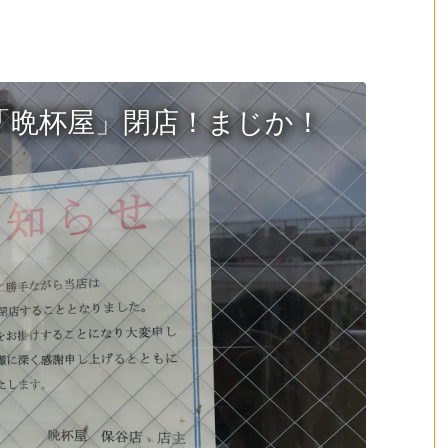
「晩杯屋」閉店！まじか！