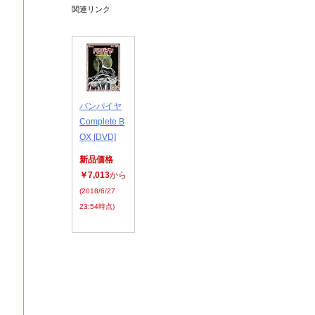
関連リンク
バンパイヤ
Complete B
OX [DVD]
新品価格
￥7,013
から
(2018/6/27
23:54時点)