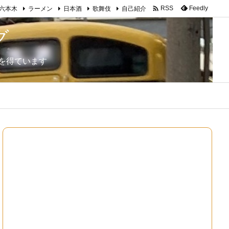

Feedly
RSS
六本木
ラーメン
日本酒
歌舞伎
自己紹介
グ
を得ています