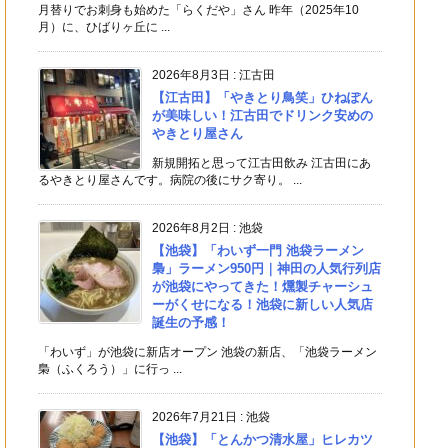
月替りでお刺身も始めた「らくだや」さん 昨年（2025年10
月）に、ひばりヶ丘に ...
2026年8月3日
:
江古田
【江古田】「やきとり鳥笑」ひねぽん
が美味しい！江古田でドリンク安めの
やきとり屋さん
新規開拓と思って江古田飲み 江古田にあ
るやきとり屋さんです。病院の後にサク寄り。 ...
2026年8月2日
:
池袋
【池袋】「わいず一門 池袋ラーメン
梟」ラーメン950円｜神田の人気行列店
が池袋にやってきた！燻製チャーシュ
ーがくせになる！池袋に新しい人気店
誕生の予感！
「わいず」が池袋に新店オープン 池袋の新店、「池袋ラーメン
梟（ふくろう）」に行っ ...
2026年7月21日
:
池袋
【池袋】「とんかつ清水屋」ヒレカツ