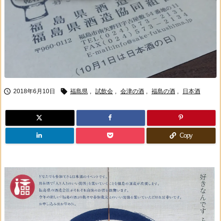


2018年6月10日
福島県
,
試飲会
,
会津の酒
,
福島の酒
,
日本酒
Copy