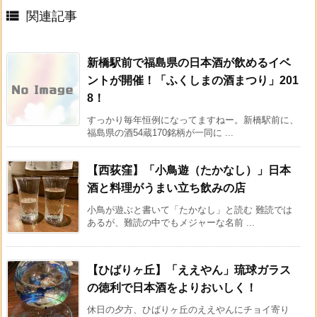

関連記事
新橋駅前で福島県の日本酒が飲めるイベ
ントが開催！「ふくしまの酒まつり」201
8！
すっかり毎年恒例になってますねー。新橋駅前に、
福島県の酒54蔵170銘柄が一同に ...
【西荻窪】「小鳥遊（たかなし）」日本
酒と料理がうまい立ち飲みの店
小鳥が遊ぶと書いて「たかなし」と読む 難読では
あるが、難読の中でもメジャーな名前 ...
【ひばりヶ丘】「ええやん」琉球ガラス
の徳利で日本酒をよりおいしく！
休日の夕方、ひばりヶ丘のええやんにチョイ寄り