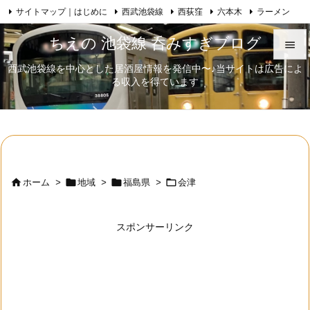
サイトマップ｜はじめに
西武池袋線
西荻窪
六本木
ラーメン

Feedly
RSS
日本酒
歌舞伎
自己紹介
ちえの 池袋線 呑みすぎブログ

西武池袋線を中心とした居酒屋情報を発信中〜♪当サイトは広告によ

る収入を得ています
メニュ

サイド

前へ





ホーム
>
地域
>
福島県
>
会津
次へ

スポンサーリンク
検索