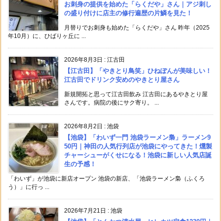
お刺身の提供を始めた「らくだや」さん｜アジ刺し
の盛り付けに店主の修行遍歴の片鱗を見た！
月替りでお刺身も始めた「らくだや」さん 昨年（2025
年10月）に、ひばりヶ丘に ...
2026年8月3日
:
江古田
【江古田】「やきとり鳥笑」ひねぽんが美味しい！
江古田でドリンク安めのやきとり屋さん
新規開拓と思って江古田飲み 江古田にあるやきとり屋
さんです。病院の後にサク寄り。 ...
2026年8月2日
:
池袋
【池袋】「わいず一門 池袋ラーメン梟」ラーメン9
50円｜神田の人気行列店が池袋にやってきた！燻製
チャーシューがくせになる！池袋に新しい人気店誕
生の予感！
「わいず」が池袋に新店オープン 池袋の新店、「池袋ラーメン梟（ふくろ
う）」に行っ ...
2026年7月21日
:
池袋