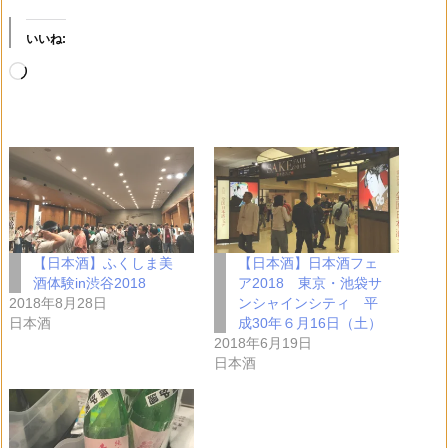
いいね:
読
み
込
み
中…
【日本酒】ふくしま美
【日本酒】日本酒フェ
酒体験in渋谷2018
ア2018 東京・池袋サ
2018年8月28日
ンシャインシティ 平
日本酒
成30年６月16日（土）
2018年6月19日
日本酒