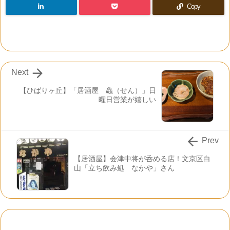
Copy

Next
【ひばりヶ丘】「居酒屋 鱻（せん）」日
曜日営業が嬉しい

Prev
【居酒屋】会津中将が呑める店！文京区白
山「立ち飲み処 なかや」さん