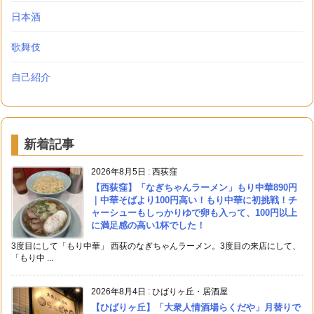
日本酒
歌舞伎
自己紹介
新着記事
2026年8月5日
:
西荻窪
【西荻窪】「なぎちゃんラーメン」もり中華890円
｜中華そばより100円高い！もり中華に初挑戦！チ
ャーシューもしっかりゆで卵も入って、100円以上
に満足感の高い1杯でした！
3度目にして「もり中華」 西荻のなぎちゃんラーメン。3度目の来店にして、
「もり中 ...
2026年8月4日
:
ひばりヶ丘・居酒屋
【ひばりヶ丘】「大衆人情酒場らくだや」月替りで