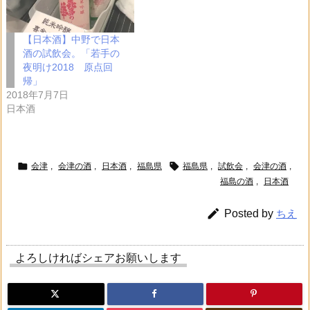
【日本酒】中野で日本
酒の試飲会。「若手の
夜明け2018 原点回
帰」
2018年7月7日
日本酒


会津
,
会津の酒
,
日本酒
,
福島県
福島県
,
試飲会
,
会津の酒
,
福島の酒
,
日本酒

Posted by
ちえ
よろしければシェアお願いします