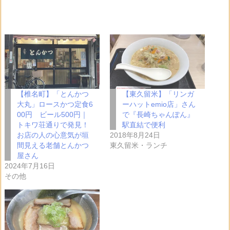
【椎名町】「とんかつ
【東久留米】「リンガ
大丸」ロースかつ定食6
ーハットemio店」さん
00円 ビール500円｜
で『長崎ちゃんぽん』
トキワ荘通りで発見！
駅直結で便利
お店の人の心意気が垣
2018年8月24日
間見える老舗とんかつ
東久留米・ランチ
屋さん
2024年7月16日
その他