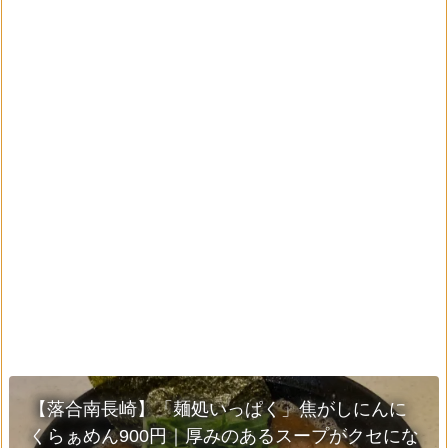
【落合南長崎】「麺処いっぱく」焦がしにんに
くらぁめん900円｜厚みのあるスープがクセにな