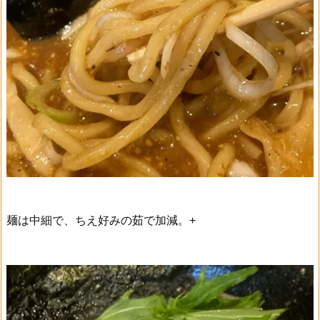
麺は中細で、ちえ好みの茹で加減。+