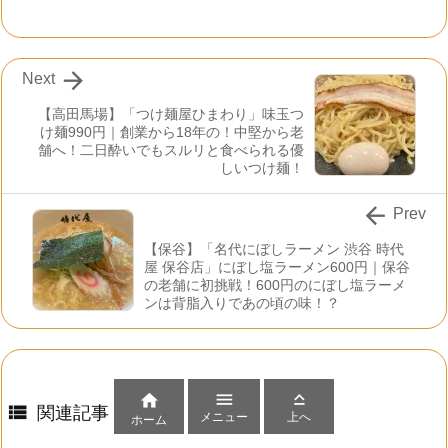

Next
【高田馬場】「つけ麺屋ひまわり」味玉つ
け麺990円｜創業から18年の！中堅から老
舗へ！二日酔いでもスルリと食べられる優
しいつけ麺！

Prev
【保谷】「名代にぼしラーメン 渋谷 時代
屋 保谷店」にぼし塩ラーメン600円｜保谷
の老舗に初挑戦！600円のにぼし塩ラーメ
ンは背脂入りであの頃の味！？




関連記事
メニュー
上へ
ホーム