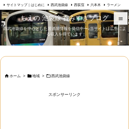
サイトマップ｜はじめに
西武池袋線
西荻窪
六本木
ラーメン

Feedly
RSS
日本酒
歌舞伎
自己紹介
ちえの 池袋線 呑みすぎブログ

西武池袋線を中心とした居酒屋情報を発信中〜♪当サイトは広告によ

る収入を得ています
メニュ

サイド

前へ




ホーム
>
地域
>
西武池袋線
次へ

スポンサーリンク
検索