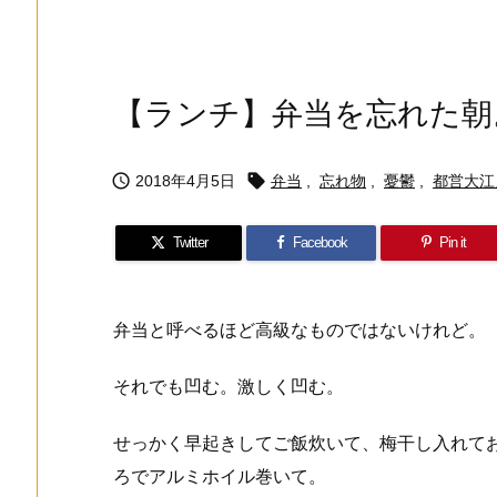
【ランチ】弁当を忘れた朝


2018年4月5日
弁当
,
忘れ物
,
憂鬱
,
都営大江
Twitter
Facebook
Pin it
弁当と呼べるほど高級なものではないけれど。
それでも凹む。激しく凹む。
せっかく早起きしてご飯炊いて、梅干し入れて
ろでアルミホイル巻いて。