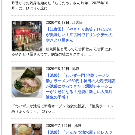
月替りでお刺身も始めた「らくだや」さん 昨年（2025年10
月）に、ひばりヶ丘に ...
2026年8月3日
:
江古田
【江古田】「やきとり鳥笑」ひねぽん
が美味しい！江古田でドリンク安めの
やきとり屋さん
新規開拓と思って江古田飲み 江古田にあ
るやきとり屋さんです。病院の後にサク寄り。 ...
2026年8月2日
:
池袋
【池袋】「わいず一門 池袋ラーメン
梟」ラーメン950円｜神田の人気行列店
が池袋にやってきた！燻製チャーシュ
ーがくせになる！池袋に新しい人気店
誕生の予感！
「わいず」が池袋に新店オープン 池袋の新店、「池袋ラーメン
梟（ふくろう）」に行っ ...
2026年7月21日
:
池袋
【池袋】「とんかつ清水屋」ヒレカツ