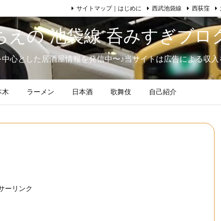
サイトマップ｜はじめに
西武池袋線
西荻窪
ちえの 池袋線 呑みすぎブロ
を中心とした居酒屋情報を発信中〜♪当サイトは広告による収入
本木
ラーメン
日本酒
歌舞伎
自己紹介
サーリンク