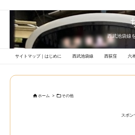
西武池袋線
サイトマップ｜はじめに
西武池袋線
西荻窪
六


ホーム
>
その他
スポン