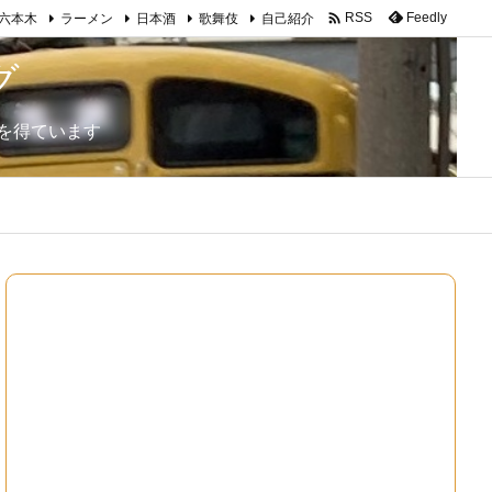

Feedly
RSS
六本木
ラーメン
日本酒
歌舞伎
自己紹介
グ
を得ています