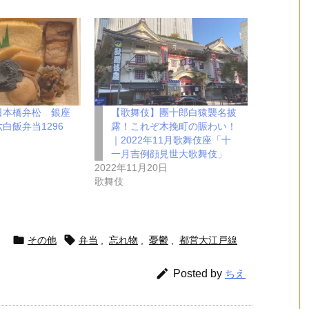
日本橋弁松 銀座
【歌舞伎】團十郎白猿襲名披
白飯弁当1296
露！これぞ木挽町の賑わい！
｜2022年11月歌舞伎座「十
日
一月吉例顔見世大歌舞伎」
2022年11月20日
歌舞伎


その他
弁当
,
忘れ物
,
憂鬱
,
都営大江戸線

Posted by
ちえ