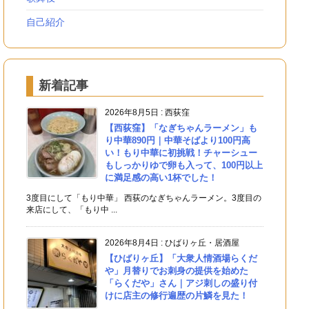
自己紹介
新着記事
2026年8月5日
:
西荻窪
【西荻窪】「なぎちゃんラーメン」も
り中華890円｜中華そばより100円高
い！もり中華に初挑戦！チャーシュー
もしっかりゆで卵も入って、100円以上
に満足感の高い1杯でした！
3度目にして「もり中華」 西荻のなぎちゃんラーメン。3度目の
来店にして、「もり中 ...
2026年8月4日
:
ひばりヶ丘・居酒屋
【ひばりヶ丘】「大衆人情酒場らくだ
や」月替りでお刺身の提供を始めた
「らくだや」さん｜アジ刺しの盛り付
けに店主の修行遍歴の片鱗を見た！